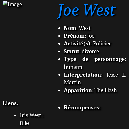
Joe West
s
s
a
g
e
Nom
: West
Prénom
: Joe
Activité(s)
: Policier
Statut
: divorcé
Type de personnage
:
humain
Interprétation
: Jesse L.
Martin
Apparition
: The Flash
Liens:
Récompenses:
Iris West :
fille