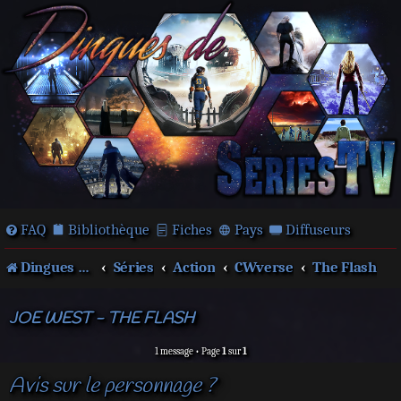
FAQ
Bibliothèque
Fiches
Pays
Diffuseurs
Dingues de séries télé !
Séries
Action
CWverse
The Flash
JOE WEST - THE FLASH
1 message • Page
1
sur
1
Avis sur le personnage ?