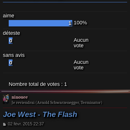
aime
100%
1
déteste
Aucun
0
vote
sans avis
Aucun
0
vote
Nombre total de votes :
1
ninouee
Je reviendrai (Arnold Schwarzenegger, Terminator)
Joe West - The Flash
M
02 févr. 2015 22:37
e