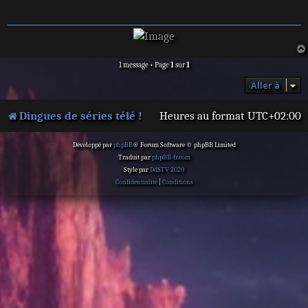
1 message • Page
1
sur
1
Aller à
Dingues de séries télé !
Heures au format
UTC+02:00
Développé par
phpBB
® Forum Software © phpBB Limited
Traduit par
phpBB-fr.com
Style par
DdSTV 2020
Confidentialité
|
Conditions