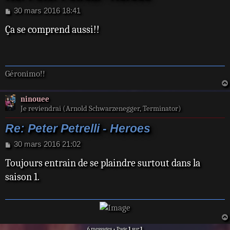
M
30 mars 2016 18:41
e
Ça se comprend aussi!!
s
s
a
g
e
Géronimo!!
ninouee
Je reviendrai (Arnold Schwarzenegger, Terminator)
Re: Peter Petrelli - Heroes
M
30 mars 2016 21:02
e
Toujours entrain de se plaindre surtout dans la
s
s
saison 1.
a
g
e
6 messages • Page
1
sur
1