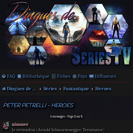
FAQ
Bibliothèque
Fiches
Pays
Diffuseurs
Dingues de séries télé !
Séries
Fantastique
Heroes
PETER PETRELLI - HEROES
6 messages • Page
1
sur
1
ninouee
Je reviendrai (Arnold Schwarzenegger, Terminator)