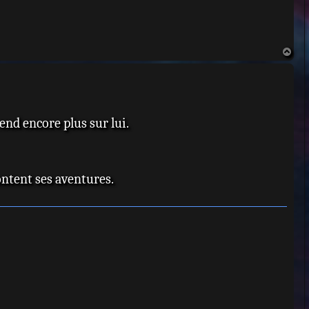
H
a
u
t
end encore plus sur lui.
content ses aventures.