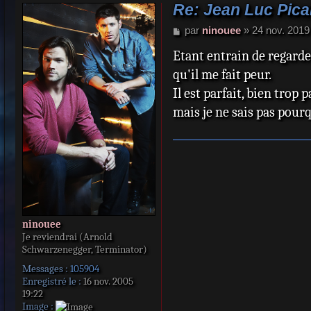
Re: Jean Luc Picar
M
par
ninouee
»
24 nov. 2019
e
Etant entrain de regarde
s
s
qu'il me fait peur.
a
Il est parfait, bien trop 
g
e
mais je ne sais pas pourq
ninouee
Je reviendrai (Arnold
Schwarzenegger, Terminator)
Messages :
105904
Enregistré le :
16 nov. 2005
19:22
Image :