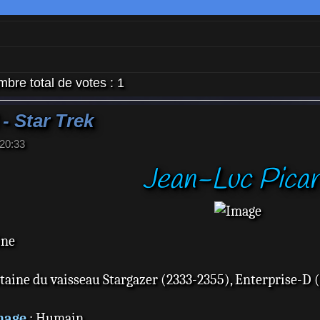
bre total de votes :
1
- Star Trek
 20:33
Jean-Luc Pica
ine
itaine du vaisseau Stargazer (2333-2355), Enterprise-D 
nage
: Humain