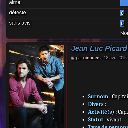
aime
déteste
0
sans avis
0
Nom
Jean Luc Picard 
M
par
ninouee
»
18 avr. 2015
e
s
s
a
g
e
Surnom
: Capita
Divers
:
Activité(s)
: Cap
Statut
: vivant
Type de person