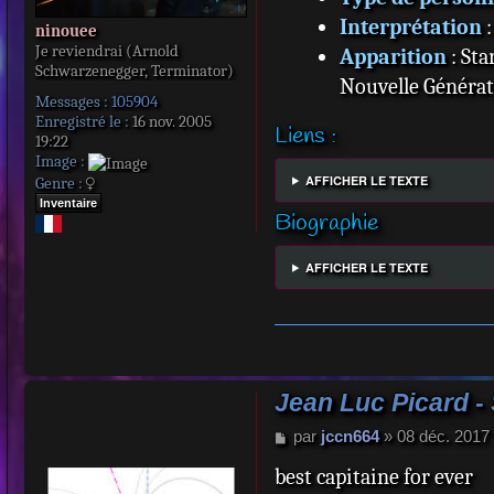
Interprétation
:
ninouee
Je reviendrai (Arnold
Apparition
: Sta
Schwarzenegger, Terminator)
Nouvelle Générati
Messages :
105904
Enregistré le :
16 nov. 2005
Liens :
19:22
Image :
AFFICHER LE TEXTE
Genre :
Inventaire
Biographie
AFFICHER LE TEXTE
Jean Luc Picard - 
M
par
jccn664
»
08 déc. 2017
e
best capitaine for ever
s