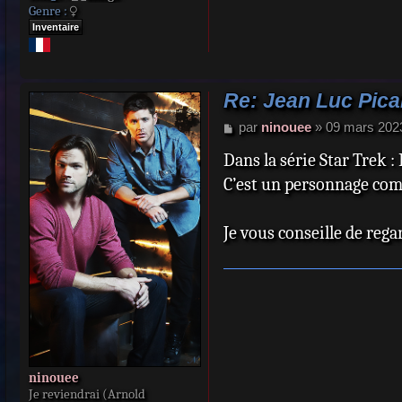
Genre :
Inventaire
Re: Jean Luc Picar
M
par
ninouee
»
09 mars 202
e
Dans la série Star Trek :
s
s
C’est un personnage compl
a
g
e
Je vous conseille de rega
ninouee
Je reviendrai (Arnold