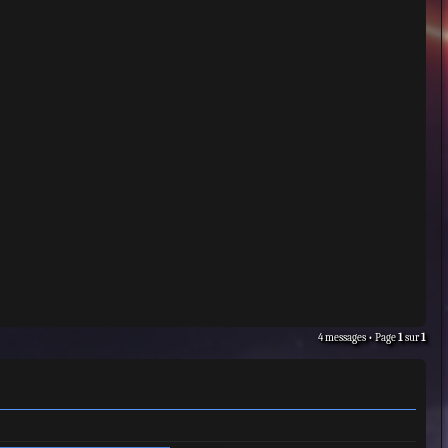
4 messages • Page
1
sur
1