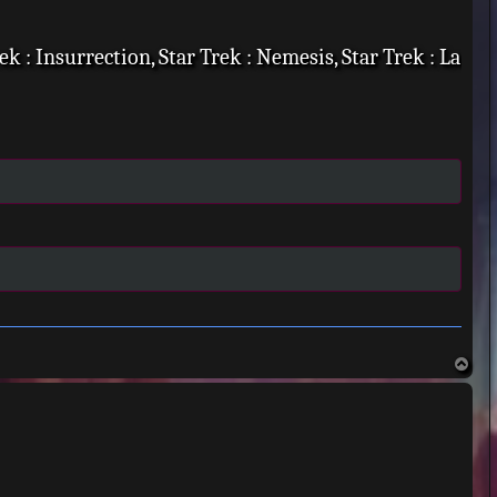
ek : Insurrection, Star Trek : Nemesis, Star Trek : La
H
a
u
t