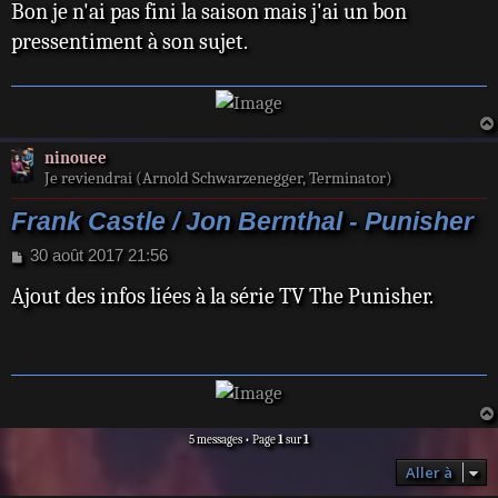
Bon je n'ai pas fini la saison mais j'ai un bon
pressentiment à son sujet.
ninouee
Je reviendrai (Arnold Schwarzenegger, Terminator)
Frank Castle / Jon Bernthal - Punisher
M
30 août 2017 21:56
e
Ajout des infos liées à la série TV The Punisher.
s
s
a
g
e
5 messages • Page
1
sur
1
Aller à