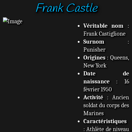
Frank Castle
s
s
a
g
Véritable nom
:
e
Frank Castiglione
Surnom
:
Punisher
Origines
: Queens,
New York
Date de
naissance
: 16
février 1950
Activité
: Ancien
soldat du corps des
Marines
Caractéristiques
: Athlète de niveau