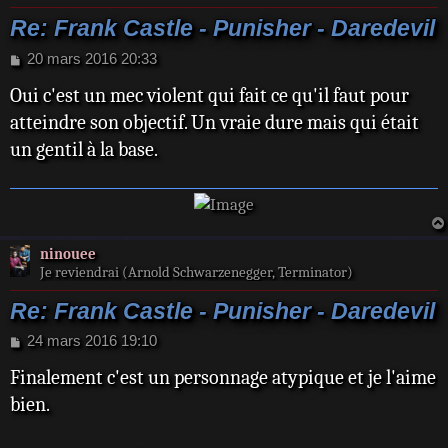
Re: Frank Castle - Punisher - Daredevil
M
20 mars 2016 20:33
e
Oui c'est un mec violent qui fait ce qu'il faut pour
s
s
atteindre son objectif. Un vraie dure mais qui était
a
un gentil à la base.
g
e
ninouee
Je reviendrai (Arnold Schwarzenegger, Terminator)
Re: Frank Castle - Punisher - Daredevil
M
24 mars 2016 19:10
e
Finalement c'est un personnage atypique et je l'aime
s
s
bien.
a
g
e