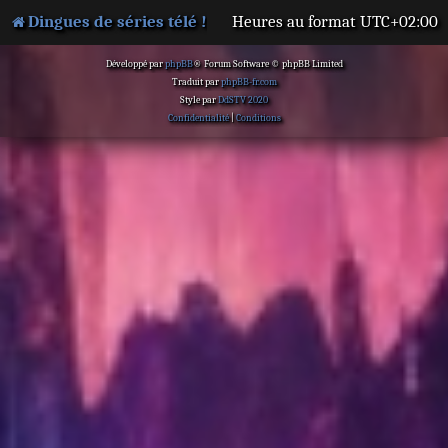
Dingues de séries télé !
Heures au format
UTC+02:00
Développé par
phpBB
® Forum Software © phpBB Limited
Traduit par
phpBB-fr.com
Style par
DdSTV 2020
Confidentialité
|
Conditions