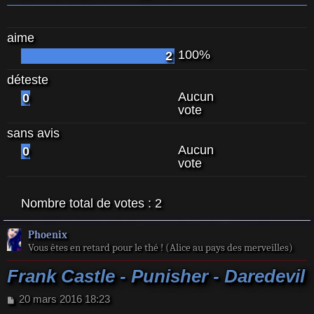
aime
100%
2
déteste
Aucun
0
vote
sans avis
Aucun
0
vote
Nombre total de votes :
2
Phoenix
Vous êtes en retard pour le thé ! (Alice au pays des merveilles)
Frank Castle - Punisher - Daredevil
M
20 mars 2016 18:23
e