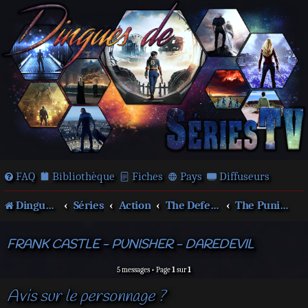
FAQ
Bibliothèque
Fiches
Pays
Diffuseurs
Dingues de séries télé !
Séries
Action
The Defenders
The Punisher
FRANK CASTLE - PUNISHER - DAREDEVIL
5 messages • Page
1
sur
1
Avis sur le personnage ?