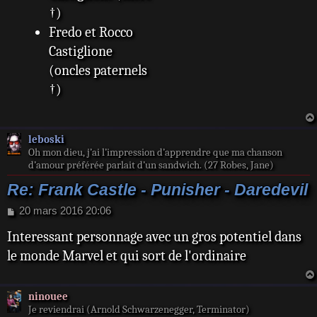
†)
Fredo et Rocco
Castiglione
(oncles paternels
†)
leboski
Oh mon dieu, j’ai l’impression d’apprendre que ma chanson
d’amour préférée parlait d’un sandwich. (27 Robes, Jane)
Re: Frank Castle - Punisher - Daredevil
M
20 mars 2016 20:06
e
Interessant personnage avec un gros potentiel dans
s
s
le monde Marvel et qui sort de l'ordinaire
a
g
e
ninouee
Je reviendrai (Arnold Schwarzenegger, Terminator)