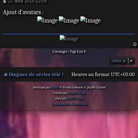
M
27 août 2015 22:09
e
Ajout d'avatars :
s
s
a
g
e
2 messages • Page
1
sur
1
Aller à
Dingues de séries télé !
Heures au format
UTC+02:00
Développé par
phpBB
® Forum Software © phpBB Limited
Traduit par
phpBB-fr.com
Style par
DdSTV 2020
Confidentialité
|
Conditions