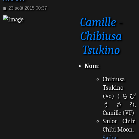
M
23 août 2015 00:37
e
Camille -
s
s
a
Chibiusa
g
e
Tsukino
Nom
:
Chibiusa
Tsukino
(Vo) (ちび
うさ?),
Camille (VF)
Sailor Chibi
Chibi Moon,
Sailor