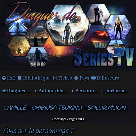
FAQ
Bibliothèque
Fiches
Pays
Diffuseurs
Dingues de séries télé !
Autour des films et séries
Personnages
Inclassables
CAMILLE - CHIBIUSA TSUKINO - SAILOR MOON
2 messages • Page
1
sur
1
Avis sur le personnage ?