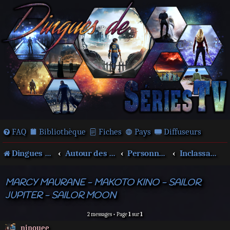
FAQ
Bibliothèque
Fiches
Pays
Diffuseurs
Dingues de séries télé !
Autour des films et séries
Personnages
Inclassables
MARCY MAURANE - MAKOTO KINO - SAILOR
JUPITER - SAILOR MOON
2 messages • Page
1
sur
1
ninouee