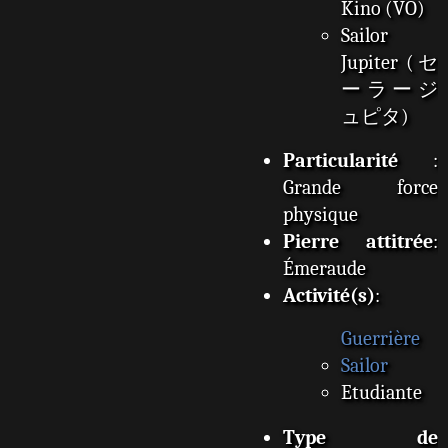
Kino (VO)
Sailor
Jupiter (セ
ーラージ
ュピタ)
Particularité
:
Grande force
physique
Pierre attitrée
:
Émeraude
Activité(s)
:
Guerrière
Sailor
Etudiante
Type de