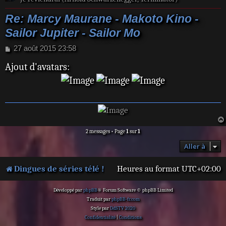
Re: Marcy Maurane - Makoto Kino -
Sailor Jupiter - Sailor Mo
M
27 août 2015 23:58
e
Ajout d'avatars:
s
s
a
g
e
2 messages • Page
1
sur
1
Aller à
Dingues de séries télé !
Heures au format
UTC+02:00
Développé par
phpBB
® Forum Software © phpBB Limited
Traduit par
phpBB-fr.com
Style par
DdSTV 2020
Confidentialité
|
Conditions