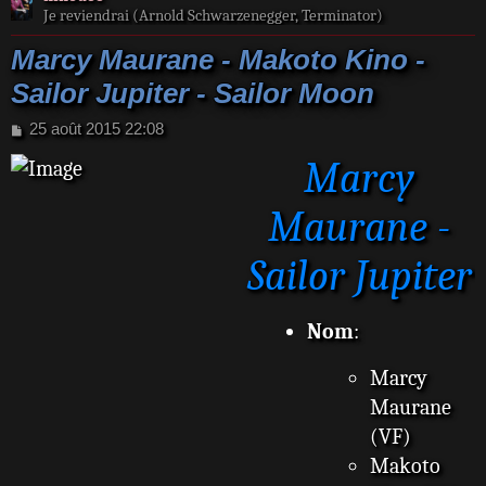
Je reviendrai (Arnold Schwarzenegger, Terminator)
Marcy Maurane - Makoto Kino -
Sailor Jupiter - Sailor Moon
M
25 août 2015 22:08
e
Marcy
s
s
a
Maurane -
g
e
Sailor Jupiter
Nom
:
Marcy
Maurane
(VF)
Makoto