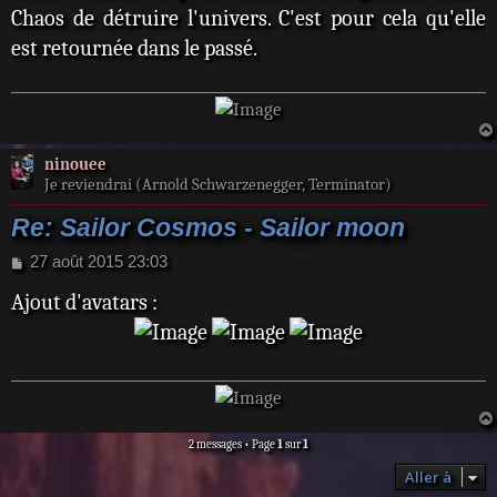
Chaos de détruire l'univers. C'est pour cela qu'elle
est retournée dans le passé.
ninouee
Je reviendrai (Arnold Schwarzenegger, Terminator)
Re: Sailor Cosmos - Sailor moon
M
27 août 2015 23:03
e
Ajout d'avatars :
s
s
a
g
e
2 messages • Page
1
sur
1
Aller à