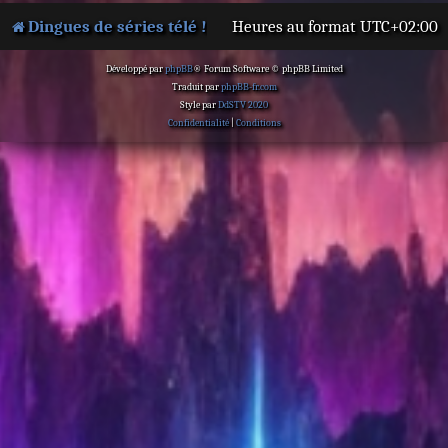
Dingues de séries télé !
Heures au format
UTC+02:00
Développé par
phpBB
® Forum Software © phpBB Limited
Traduit par
phpBB-fr.com
Style par
DdSTV 2020
Confidentialité
|
Conditions