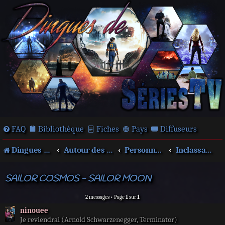
FAQ
Bibliothèque
Fiches
Pays
Diffuseurs
Dingues de séries télé !
Autour des films et séries
Personnages
Inclassables
SAILOR COSMOS - SAILOR MOON
2 messages • Page
1
sur
1
ninouee
Je reviendrai (Arnold Schwarzenegger, Terminator)