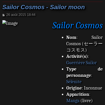
Sailor Cosmos - Sailor moon
M
26 août 2015 18:44
e
Sailor Cosmos
s
s
a
g
Nom
: Sailor
e
Cosmos (セーラー
コスモス)
Activité(s)
:
Guerrière Sailor
Type de
personnage
:
Sélénite
Origine
: Inconnue
Apparition
:
Manga
(livre)