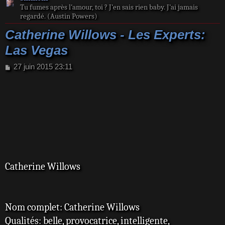
Tu fumes après l’amour, toi ? J’en sais rien baby. J’ai jamais
regardé. (Austin Powers)
Catherine Willows - Les Experts:
Las Vegas
M
27 juin 2015 23:11
e
s
s
a
g
e
Catherine Willows
Nom complet: Catherine Willows
Qualités: belle, provocatrice, intelligente,