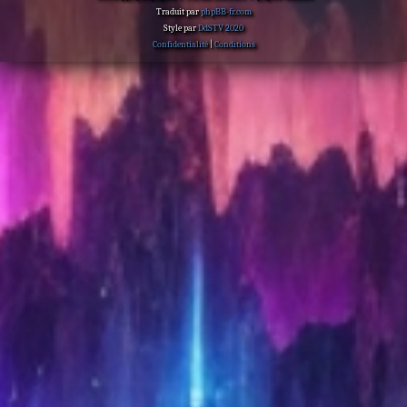
Traduit par
phpBB-fr.com
Style par
DdSTV 2020
Confidentialité
|
Conditions