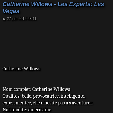
Catherine Willows - Les Experts: Las
Vegas
M
27 juin 2015 23:11
e
s
s
a
g
e
Catherine Willows
Nom complet: Catherine Willows
Qualités: belle, provocatrice, intelligente,
expérimentée, elle n`hésite pas à s`aventurer.
Nationalité: américaine