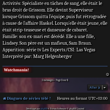
Activités: Spécialiste en tâches de sang, elle était le
bras droit de Grissom. Elle devint Superviseur
lorsque Grissom quitta l`équipe, puis fut rétrogradée
à cause de l`affaire Haskel. Lorsqu`elle était jeune, elle
était strip-teaseuse et danseuse de cabaret.
Famille: son ex-mari est décédé. Elle a une fille,
Lindsey. Son père est un mafieux, Sam Braun.
Apparition: série tv Les Experts/CSI: Las Vegas
Interprété par: Marg Helgenberger
Watchmania!
2 messages • Page
1
sur
1
Aller à
Dingues de séries télé !
Heures au format
UTC+02:00
Développé par
phpBB
® Forum Software © phpBB Limited