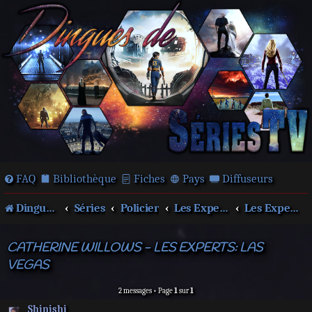
FAQ
Bibliothèque
Fiches
Pays
Diffuseurs
Dingues de séries télé !
Séries
Policier
Les Experts
Les Experts : Las Vegas
CATHERINE WILLOWS - LES EXPERTS: LAS
VEGAS
2 messages • Page
1
sur
1
Shinishi