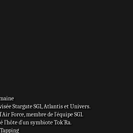
umaine
visée Stargate SG1, Atlantis et Univers.
 l`Air Force, membre de l`équipe SG1.
été l`hôte d`un symbiote Tok`Ra.
 Tapping