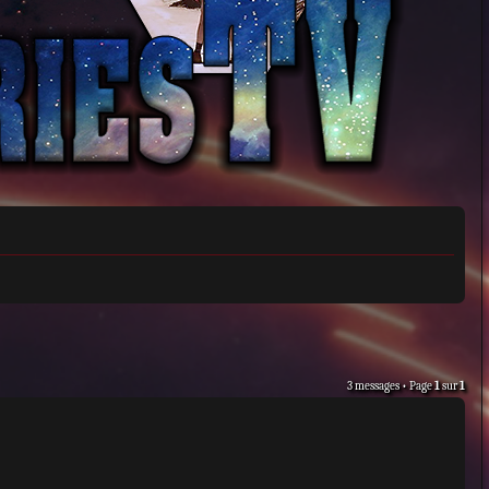
3 messages • Page
1
sur
1