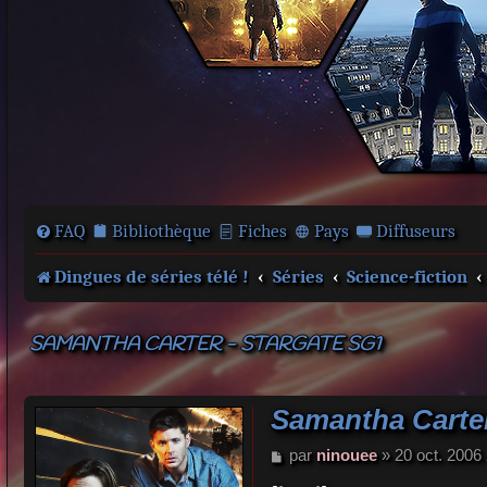
FAQ
Bibliothèque
Fiches
Pays
Diffuseurs
Dingues de séries télé !
Séries
Science-fiction
SAMANTHA CARTER - STARGATE SG1
Samantha Carter
M
par
ninouee
»
20 oct. 2006
e