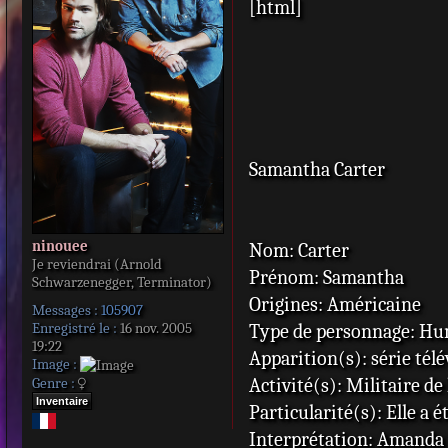
[html]
s
s
a
g
e
Samantha Carter
ninouee
Nom: Carter
Je reviendrai (Arnold
Prénom: Samantha
Schwarzenegger, Terminator)
Origines: Américaine
Messages :
105907
Enregistré le :
16 nov. 2005
Type de personnage: H
19:22
Apparition(s): série télé
Image :
Activité(s): Militaire de
Genre :
Inventaire
Particularité(s): Elle a 
Interprétation: Amanda