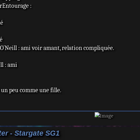
rEntourage :
dé
é
O`Neill : ami voir amant, relation compliquée.
l : ami
t un peu comme une fille.
er - Stargate SG1