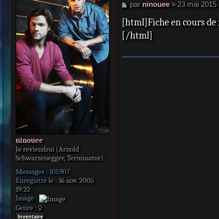
M
par
ninouee
»
23 mai 2015 
e
[html]Fiche en cours de 
s
s
[/html]
a
g
e
ninouee
Je reviendrai (Arnold
Schwarzenegger, Terminator)
Messages :
105907
Enregistré le :
16 nov. 2005
19:22
Image :
Genre :
Inventaire