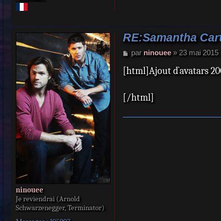
RE:Samantha Cart
M
par
ninouee
»
23 mai 2015 
e
[html]Ajout d`avatars 2
s
s
a
[/html]
g
e
ninouee
Je reviendrai (Arnold
Schwarzenegger, Terminator)