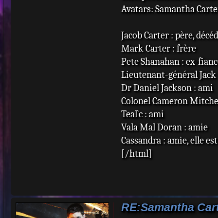
Avatars: Samantha Carte
Jacob Carter : père, décé
Mark Carter : frère
Pete Shanahan : ex-fianc
Lieutenant-général Jack 
Dr Daniel Jackson : ami
Colonel Cameron Mitchel
Teal`c : ami
Vala Mal Doran : amie
Cassandra : amie, elle es
[/html]
RE:Samantha Cart