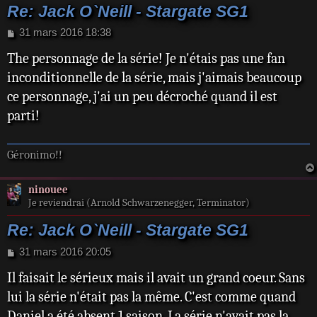
Re: Jack O`Neill - Stargate SG1
M
31 mars 2016 18:38
e
The personnage de la série! Je n'étais pas une fan
s
s
inconditionnelle de la série, mais j'aimais beaucoup
a
ce personnage, j'ai un peu décroché quand il est
g
e
parti!
Géronimo!!
ninouee
Je reviendrai (Arnold Schwarzenegger, Terminator)
Re: Jack O`Neill - Stargate SG1
M
31 mars 2016 20:05
e
Il faisait le sérieux mais il avait un grand coeur. Sans
s
s
lui la série n'était pas la même. C'est comme quand
a
Daniel a été absent 1 saison. La série n'avait pas la
g