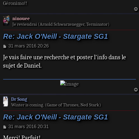
Géronimo!!
ninouee
Je reviendrai (Arnold Schwarzenegger, Terminator)
Re: Jack O'Neill - Stargate SG1
M
31 mars 2016 20:26
e
Je vais faire une recherche et poster l'info dans le
s
s
sujet de Daniel.
a
g
e
Dr Song
Winter is coming. (Game of Thrones, Ned Stark)
Re: Jack O'Neill - Stargate SG1
M
31 mars 2016 20:31
e
Merci! Parfait!
s