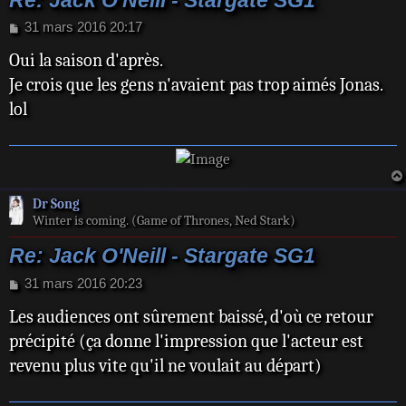
Re: Jack O'Neill - Stargate SG1
M
31 mars 2016 20:17
e
Oui la saison d'après.
s
s
Je crois que les gens n'avaient pas trop aimés Jonas.
a
lol
g
e
Dr Song
Winter is coming. (Game of Thrones, Ned Stark)
Re: Jack O'Neill - Stargate SG1
M
31 mars 2016 20:23
e
Les audiences ont sûrement baissé, d'où ce retour
s
s
précipité (ça donne l'impression que l'acteur est
a
revenu plus vite qu'il ne voulait au départ)
g
e