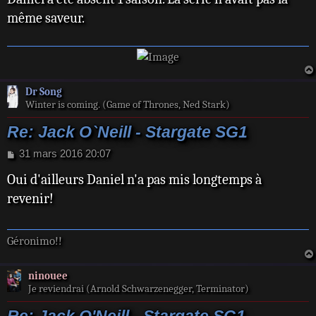
e
même saveur.
Dr Song
Winter is coming. (Game of Thrones, Ned Stark)
Re: Jack O`Neill - Stargate SG1
M
31 mars 2016 20:07
e
Oui d'ailleurs Daniel n'a pas mis longtemps à
s
s
revenir!
a
g
e
Géronimo!!
ninouee
Je reviendrai (Arnold Schwarzenegger, Terminator)