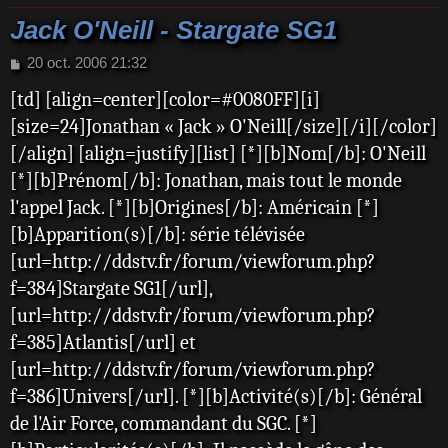
Jack O'Neill - Stargate SG1
M
20 oct. 2006 21:32
e
[td] [align=center][color=#0080FF][i]
s
s
[size=24]Jonathan « Jack » O'Neill[/size][/i][/color]
a
[/align] [align=justify][list] [*][b]Nom[/b]: O'Neill
g
e
[*][b]Prénom[/b]: Jonathan, mais tout le monde
l'appel Jack. [*][b]Origines[/b]: Américain [*]
[b]Apparition(s)[/b]: série télévisée
[url=http://ddstv.fr/forum/viewforum.php?
f=384]Stargate SG1[/url],
[url=http://ddstv.fr/forum/viewforum.php?
f=385]Atlantis[/url] et
[url=http://ddstv.fr/forum/viewforum.php?
f=386]Univers[/url]. [*][b]Activité(s)[/b]: Général
de l'Air Force, commandant du SGC. [*]