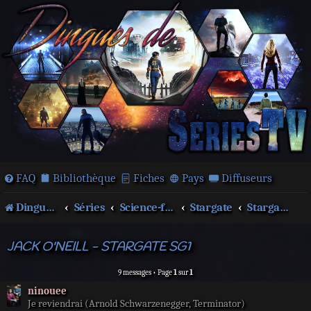
FAQ
Bibliothèque
Fiches
Pays
Diffuseurs
Dingues de séries télé !
Séries
Science-fiction
Stargate
Stargate SG-1
JACK O'NEILL - STARGATE SG1
9 messages • Page
1
sur
1
ninouee
Je reviendrai (Arnold Schwarzenegger, Terminator)