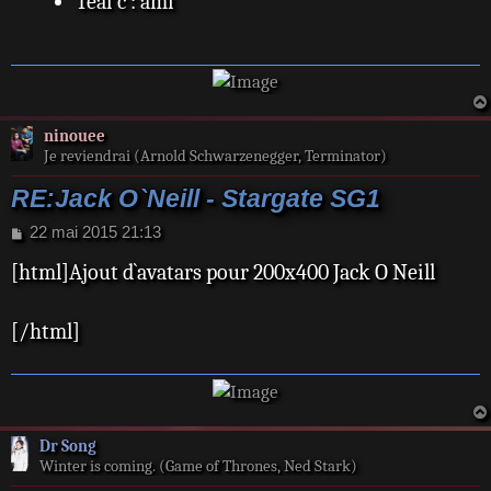
Teal'c : ami
ninouee
Je reviendrai (Arnold Schwarzenegger, Terminator)
RE:Jack O`Neill - Stargate SG1
M
22 mai 2015 21:13
e
[html]Ajout d`avatars pour 200x400 Jack O Neill
s
s
a
[/html]
g
e
Dr Song
Winter is coming. (Game of Thrones, Ned Stark)