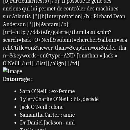
[b]Particularités(s)[/b]: Il possède le gêne des
anciens qui lui permet de contrôler des machines
sur Atlantis. [*][b]Interprétation[/b]: Richard Dean
Anderson [*][b]Avatars[/b]:
[url=http://ddstv.fr/galerie/thumbnails.php?
search=Jack+O+Neill&submit=chercher&album=sea
rch&title=on&newer_than=&caption=on&older_tha
n=&keywords=on&type=AND]Jonathan « Jack »
O'Neill[/url][/list][/align] [/td]
Entourage :
Sara O'Neill : ex-femme
Tyler/Charlie O'Neill : fils, décédé
Jack O'Neill : clone
Samantha Carter : amie
Dr Daniel Jackson : ami