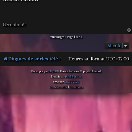
s
a
g
e
Géronimo!!
9 messages • Page
1
sur
1
Aller à
Dingues de séries télé !
Heures au format
UTC+02:00
Développé par
phpBB
® Forum Software © phpBB Limited
Traduit par
phpBB-fr.com
Style par
DdSTV 2020
Confidentialité
|
Conditions