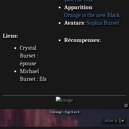
Apparition
:
Orange is the new Black
Avatars
:
Sophia Burset
Liens:
Récompenses:
Crystal
Burset :
épouse
Michael
Burset : fils
1 message • Page
1
sur
1
Aller à