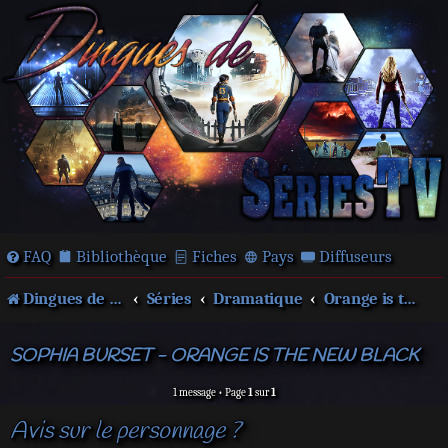
FAQ
Bibliothèque
Fiches
Pays
Diffuseurs
Dingues de séries télé !
Séries
Dramatique
Orange is the new Black
SOPHIA BURSET - ORANGE IS THE NEW BLACK
1 message • Page
1
sur
1
Avis sur le personnage ?