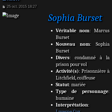
M
25 oct. 2015 18:27
e
Sophia Burset
s
s
a
g
Véritable nom
: Marcus
e
Burset
Nouveau nom
: Sophia
Burset
Divers
: condamné à la
prison pour vol
Activité(s)
: Prisonnière à
Litchfield, coiffeuse
Statut
: mariée
Type de personnage
:
humaine
Interprétation
:
Laverne Cox