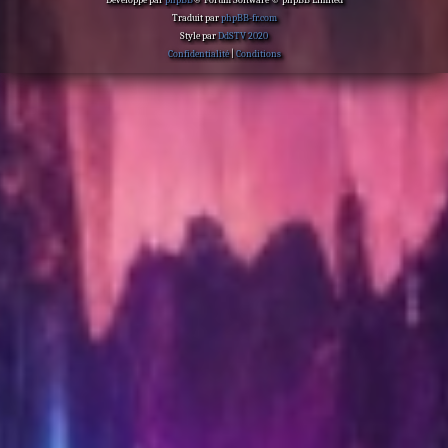
Développé par
phpBB
® Forum Software © phpBB Limited
Traduit par
phpBB-fr.com
Style par
DdSTV 2020
Confidentialité
|
Conditions