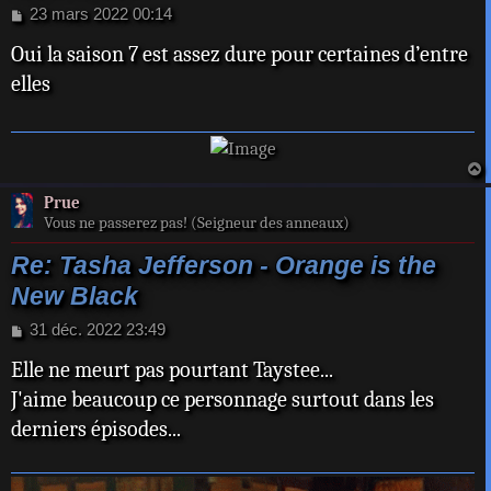
M
23 mars 2022 00:14
e
Oui la saison 7 est assez dure pour certaines d’entre
s
s
elles
a
g
e
a
Prue
t
Vous ne passerez pas! (Seigneur des anneaux)
Re: Tasha Jefferson - Orange is the
New Black
M
31 déc. 2022 23:49
e
Elle ne meurt pas pourtant Taystee...
s
s
J'aime beaucoup ce personnage surtout dans les
a
derniers épisodes...
g
e