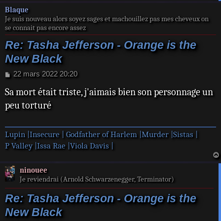
a
Blaque
t
Je suis nouveau alors soyez sages et machouillez pas mes cheveux on
se connait pas encore assez
Re: Tasha Jefferson - Orange is the
New Black
M
22 mars 2022 20:20
e
Sa mort était triste, j'aimais bien son personnage un
s
s
peu torturé
a
g
e
Lupin |
Insecure |
Godfather of Harlem |
Murder |
Sistas |
P Valley |
Issa Rae |
Viola Davis |
ninouee
Je reviendrai (Arnold Schwarzenegger, Terminator)
Re: Tasha Jefferson - Orange is the
New Black