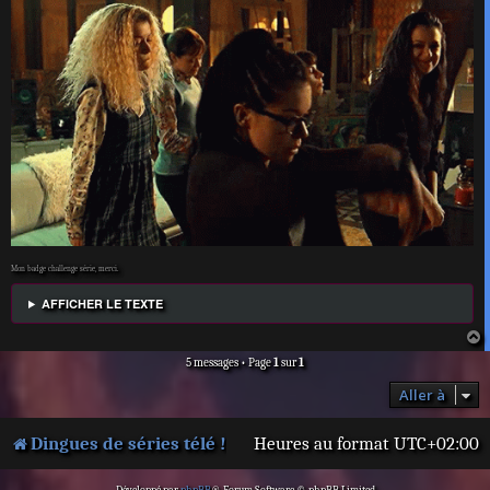
Mon badge challenge série, merci.
AFFICHER LE TEXTE
a
5 messages • Page
1
sur
1
t
Aller à
Dingues de séries télé !
Heures au format
UTC+02:00