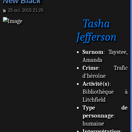
New Black
M
25 oct. 2015 21:25
e
Tasha
s
s
a
Jefferson
g
e
Surnom
: Taystee,
Amanda
Crime
: Trafic
d'héroïne
Activité(s)
:
Bibliothèque à
Litchfield
Type de
personnage
:
humaine
Interprétation
: