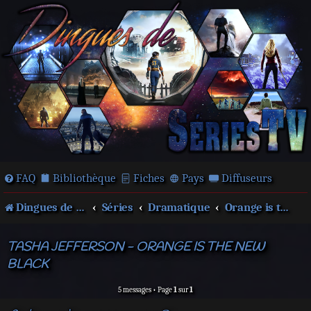
FAQ
Bibliothèque
Fiches
Pays
Diffuseurs
Dingues de séries télé !
Séries
Dramatique
Orange is the new Black
TASHA JEFFERSON - ORANGE IS THE NEW
BLACK
5 messages • Page
1
sur
1