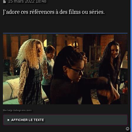
M
15 mars 2022 18:48
e
J'adore ces références à des films ou séries.
s
s
a
g
e
Mon badge challenge série, merci.
AFFICHER LE TEXTE