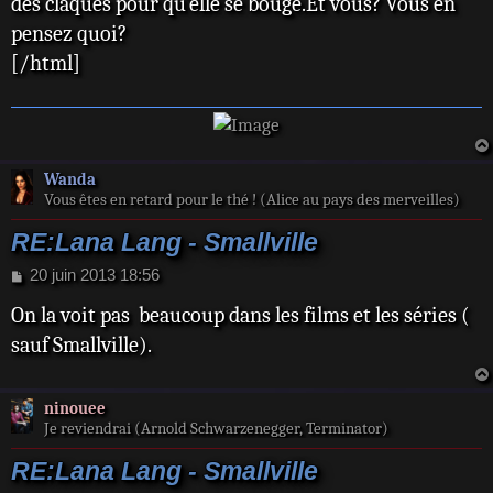
des claques pour qu`elle se bouge.Et vous? Vous en
g
e
pensez quoi?
[/html]
Wanda
Vous êtes en retard pour le thé ! (Alice au pays des merveilles)
RE:Lana Lang - Smallville
M
20 juin 2013 18:56
e
On la voit pas beaucoup dans les films et les séries (
s
s
sauf Smallville).
a
g
e
ninouee
Je reviendrai (Arnold Schwarzenegger, Terminator)
RE:Lana Lang - Smallville