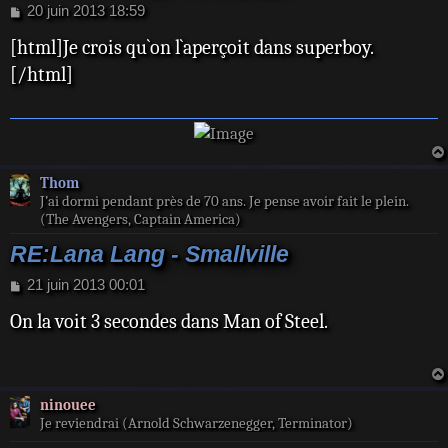
M
20 juin 2013 18:59
e
[html]Je crois qu`on l`aperçoit dans superboy.
s
s
[/html]
a
g
e
Thom
J’ai dormi pendant près de 70 ans. Je pense avoir fait le plein.
(The Avengers, Captain America)
RE:Lana Lang - Smallville
M
21 juin 2013 00:01
e
On la voit 3 secondes dans Man of Steel.
s
s
a
g
e
ninouee
Je reviendrai (Arnold Schwarzenegger, Terminator)