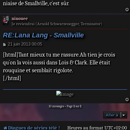
niaise de Smallville, c`est sûr.
g
e
ninouee
Je reviendrai (Arnold Schwarzenegger, Terminator)
RE:Lana Lang - Smallville
M
21 juin 2013 00:05
e
[html]Tant mieux tu me rassure.Ah tien je crois
s
s
qu`on la vois aussi dans Lois & Clark. Elle était
a
rouquine et semblait rigolote.
g
e
[/html]
10 messages • Page
1
sur
1
Aller à
Dingues de séries télé !
Heures au format
UTC+02:00