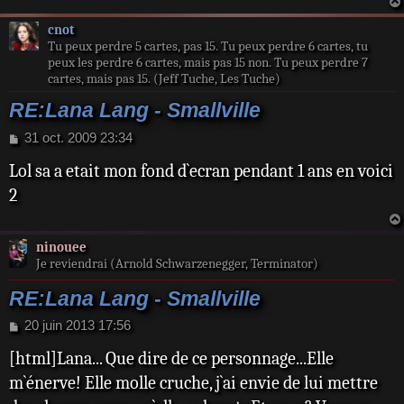
cnot
Tu peux perdre 5 cartes, pas 15. Tu peux perdre 6 cartes, tu
peux les perdre 6 cartes, mais pas 15 non. Tu peux perdre 7
cartes, mais pas 15. (Jeff Tuche, Les Tuche)
RE:Lana Lang - Smallville
M
31 oct. 2009 23:34
e
Lol sa a etait mon fond d`ecran pendant 1 ans en voici
s
s
2
a
g
e
ninouee
Je reviendrai (Arnold Schwarzenegger, Terminator)
RE:Lana Lang - Smallville
M
20 juin 2013 17:56
e
[html]Lana... Que dire de ce personnage...Elle
s
s
m`énerve! Elle molle cruche, j`ai envie de lui mettre
a