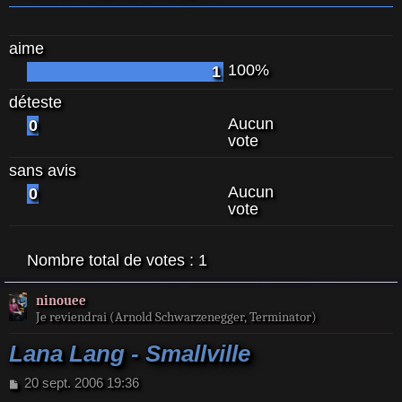
aime
100%
1
déteste
Aucun
0
vote
sans avis
Aucun
0
vote
Nombre total de votes :
1
ninouee
Je reviendrai (Arnold Schwarzenegger, Terminator)
Lana Lang - Smallville
M
20 sept. 2006 19:36
e