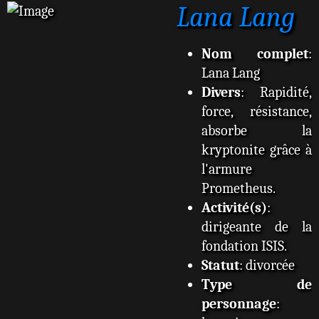
Lana Lang
s
s
a
g
Nom complet
:
e
Lana Lang
Divers
: Rapidité,
force, résistance,
absorbe la
kryptonite grâce à
l'armure
Prometheus.
Activité(s)
:
dirigeante de la
fondation ISIS.
Statut
: divorcée
Type de
personnage
: