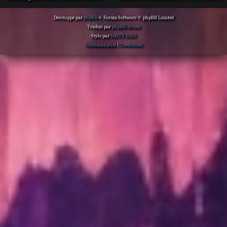
Développé par
phpBB
® Forum Software © phpBB Limited
Traduit par
phpBB-fr.com
Style par
DdSTV 2020
Confidentialité
|
Conditions