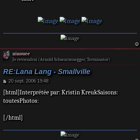
ninouee
Je reviendrai (Arnold Schwarzenegger, Terminator)
RE:Lana Lang - Smallville
M
20 sept. 2006 19:48
e
[html]Interprétée par: Kristin KreukSaisons:
s
s
toutesPhotos:
a
g
e
[/html]