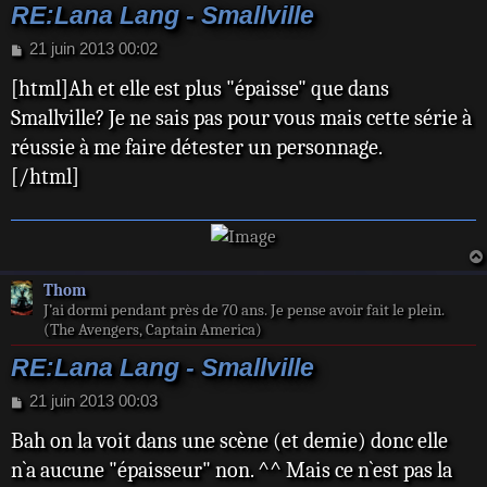
RE:Lana Lang - Smallville
M
21 juin 2013 00:02
e
[html]Ah et elle est plus "épaisse" que dans
s
s
Smallville? Je ne sais pas pour vous mais cette série à
a
réussie à me faire détester un personnage.
g
e
[/html]
Thom
J’ai dormi pendant près de 70 ans. Je pense avoir fait le plein.
(The Avengers, Captain America)
RE:Lana Lang - Smallville
M
21 juin 2013 00:03
e
Bah on la voit dans une scène (et demie) donc elle
s
s
n`a aucune "épaisseur" non. ^^ Mais ce n`est pas la
a