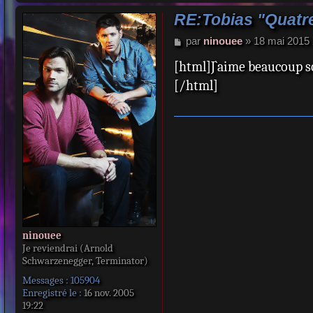
RE:Tobias "Quatre
M
par
ninouee
»
18 mai 2015 
e
[html]J`aime beaucoup s
s
s
[/html]
a
g
e
ninouee
Je reviendrai (Arnold
Schwarzenegger, Terminator)
Messages :
105904
Enregistré le :
16 nov. 2005
19:22