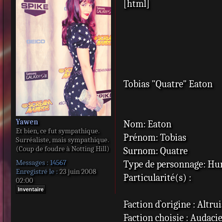
[html]
s
s
a
g
e
Tobias "Quatre" Eaton
Yawen
Nom: Eaton
Et bien, ce fut sympathique.
Prénom: Tobias
Surréaliste, mais sympathique.
(Coup de foudre à Notting Hill)
Surnom: Quatre
Messages :
14567
Type de personnage: H
Enregistré le :
23 juin 2008
Particularité(s) :
02:00
Inventaire
Faction d`origine : Altru
Faction choisie : Audaci