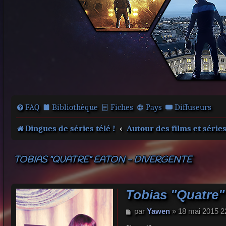
FAQ
Bibliothèque
Fiches
Pays
Diffuseurs
Dingues de séries télé !
Autour des films et série
TOBIAS "QUATRE" EATON - DIVERGENTE
Tobias "Quatre"
M
par
Yawen
»
18 mai 2015 2
e