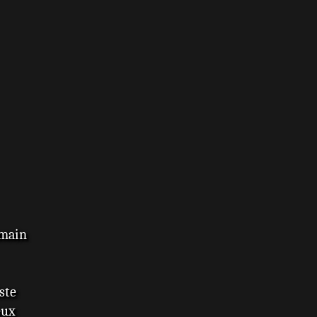
umain
iste
eux