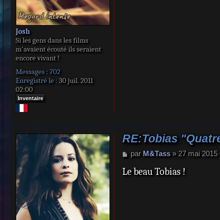
Josh
Si les gens dans les films
m'avaient écouté ils seraient
encore vivant !
Messages :
702
Enregistré le :
30 juil. 2011
02:00
Inventaire
RE:Tobias "Quatre
M
par
M&Tass
»
27 mai 2015 
e
Le beau Tobias !
s
s
a
g
e