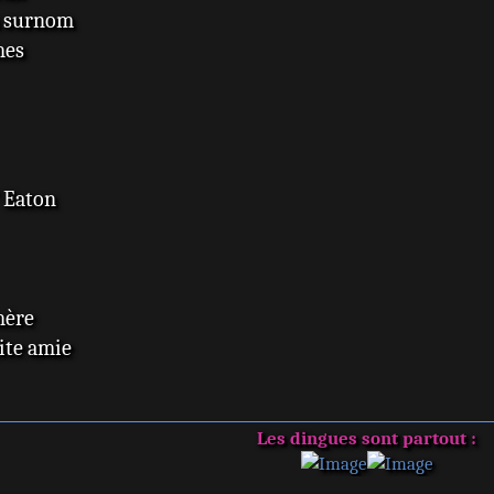
on surnom
mes
" Eaton
mère
tite amie
Les dingues sont partout :