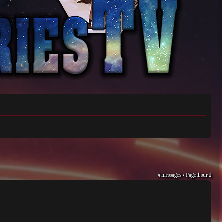
4 messages • Page
1
sur
1