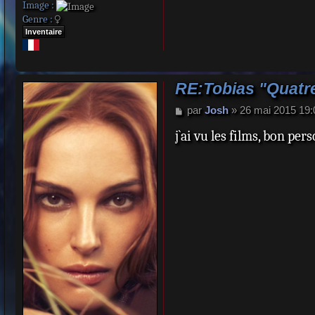
Image :
Genre :
Inventaire
RE:Tobias "Quatre
M
par
Josh
»
26 mai 2015 19:
e
j`ai vu les films, bon pe
s
s
a
g
e