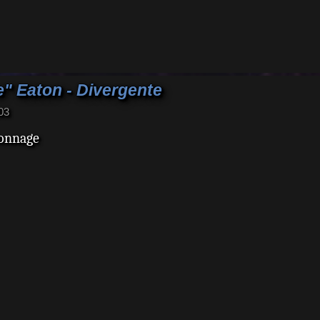
" Eaton - Divergente
03
rsonnage