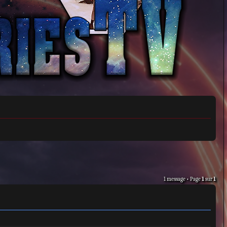
1 message • Page
1
sur
1