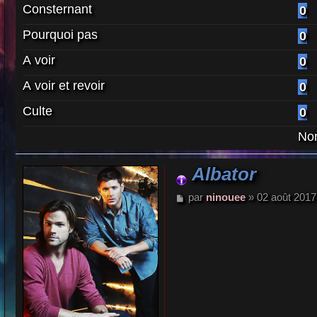
Consternant
0
Pourquoi pas
0
A voir
0
A voir et revoir
0
Culte
0
Nom
Albator
M
par
ninouee
»
02 août 2017
e
s
s
a
g
e