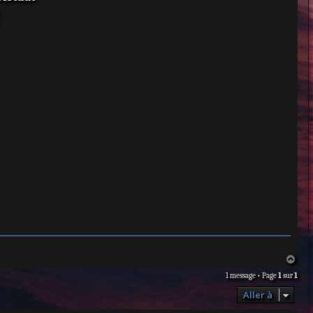
H
a
1 message • Page
1
sur
1
u
t
Aller à