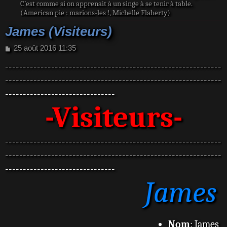
C’est comme si on apprenait à un singe à se tenir à table.
(American pie : marions-les !, Michelle Flaherty)
James (Visiteurs)
M
25 août 2016 11:35
e
-------------------------------------------------------------
s
s
-------------------------------------------------------------
a
-------------------------------
g
e
-Visiteurs-
-------------------------------------------------------------
-------------------------------------------------------------
-------------------------------
James
Nom
: James