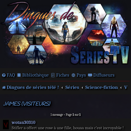
FAQ
Bibliothèque
Fiches
Pays
Diffuseurs
Dingues de séries télé !
Séries
Science-fiction
V
JAMES (VISITEURS)
1 message • Page
1
sur
1
wotan30310
Stifler a offert une rose à une fille, houaa mais c’est incroyable !