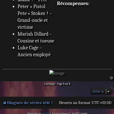
Récompenses:
Peter « Pistol
Pete » Stokes † –
Grand-oncle et
victime
Mariah Dillard –
Cousine et tueuse
Luke Cage –
Ancien employé
1 message • Page
1
sur
1
Aller à
Dingues de séries télé !
Heures au format
UTC+02:00
Développé par
phpBB
® Forum Software © phpBB Limited