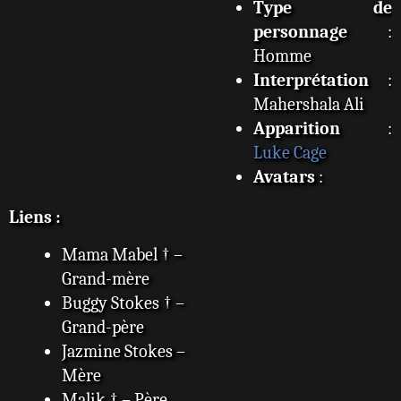
Type de
personnage
:
Homme
Interprétation
:
Mahershala Ali
Apparition
:
Luke Cage
Avatars
:
Liens :
Mama Mabel † –
Grand-mère
Buggy Stokes † –
Grand-père
Jazmine Stokes –
Mère
Malik † – Père