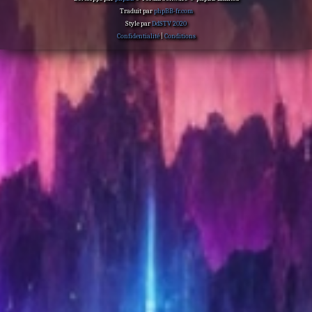
Traduit par
phpBB-fr.com
Style par
DdSTV 2020
Confidentialité
|
Conditions