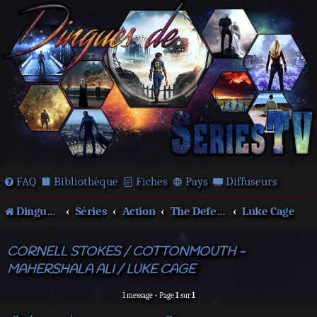
FAQ
Bibliothèque
Fiches
Pays
Diffuseurs
Dingues de séries télé !
Séries
Action
The Defenders
Luke Cage
CORNELL STOKES / COTTONMOUTH -
MAHERSHALA ALI / LUKE CAGE
1 message • Page
1
sur
1