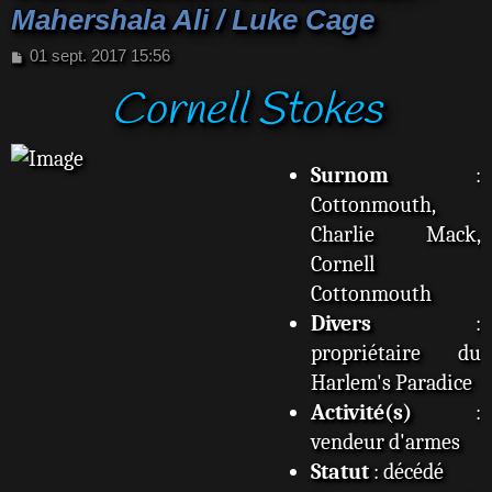
Mahershala Ali / Luke Cage
M
01 sept. 2017 15:56
e
Cornell Stokes
s
s
a
g
Surnom
:
e
Cottonmouth,
Charlie Mack,
Cornell
Cottonmouth
Divers
:
propriétaire du
Harlem's Paradice
Activité(s)
:
vendeur d'armes
Statut
: décédé