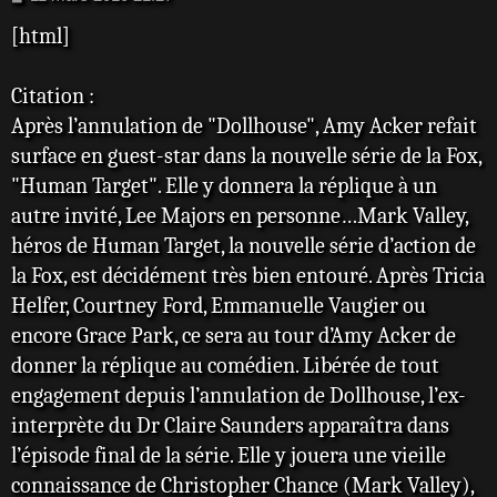
e
[html]
s
s
a
Citation :
g
e
Après l’annulation de "Dollhouse", Amy Acker refait
surface en guest-star dans la nouvelle série de la Fox,
"Human Target". Elle y donnera la réplique à un
autre invité, Lee Majors en personne…Mark Valley,
héros de Human Target, la nouvelle série d’action de
la Fox, est décidément très bien entouré. Après Tricia
Helfer, Courtney Ford, Emmanuelle Vaugier ou
encore Grace Park, ce sera au tour d’Amy Acker de
donner la réplique au comédien. Libérée de tout
engagement depuis l’annulation de Dollhouse, l’ex-
interprète du Dr Claire Saunders apparaîtra dans
l’épisode final de la série. Elle y jouera une vieille
connaissance de Christopher Chance (Mark Valley),