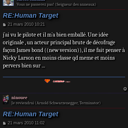
Vous ne passerez pas! (Seigneur des anneaux)
RE:Human Target
M
21 mars 2010 10:21
e
j`ai vu le pilote et il m`a bien emballé. Une idée
s
s
originale , un acteur principal brute de décofrage
a
façon James bond ((new version)), il me fait penser à
g
e
Nicky Larson en moins classe qd meme et moins
pervers bien sur ...
ninouee
Je reviendrai (Arnold Schwarzenegger, Terminator)
RE:Human Target
M
21 mars 2010 11:02
e