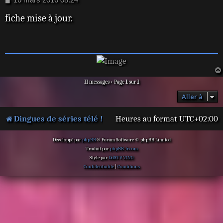
e
fiche mise à jour.
s
s
a
g
e
11 messages • Page
1
sur
1
Aller à
Dingues de séries télé !
Heures au format
UTC+02:00
Développé par
phpBB
® Forum Software © phpBB Limited
Traduit par
phpBB-fr.com
Style par
DdSTV 2020
Confidentialité
|
Conditions