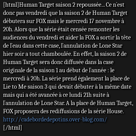
[html]Human Target saison 2 repoussée... Ce n`est
s
s
donc pas vendredi que la saison 2 de Human Target
a
débutera sur FOX mais le mercredi 17 novembre à
g
e
20h. Alors que la série était censée remonter les
audiences du vendredi et aider la FOX a sortir la tête
de l`eau dans cette case, l`annulation de Lone Star
hier soir a tout chamboulée. En effet, la saison 2 de
Human Target sera donc diffusée dans la case
originale de la saison 1 au début de l`année : le
mercredi à 20h. La série prend également la place de
Lie to Me saison 3 qui devait débuter à la même date
mais qui a été avancée à ce lundi 21h suite à
l`annulation de Lone Star. A la place de Human Target,
FOX proposera des rediffusions de la série House.
http://cadebordedepotins.over-blog.com/
[/html]