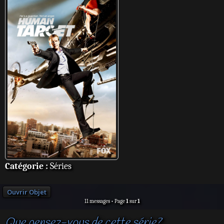
Catégorie :
Séries
Ouvrir Objet
11 messages • Page
1
sur
1
Que pensez-vous de cette série?