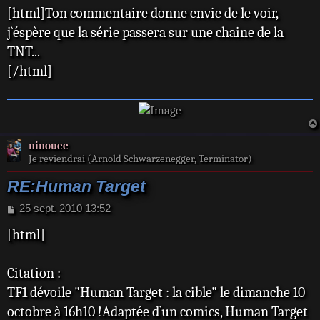
[html]Ton commentaire donne envie de le voir,
s
s
j`éspère que la série passera sur une chaine de la
a
TNT...
g
e
[/html]
ninouee
Je reviendrai (Arnold Schwarzenegger, Terminator)
RE:Human Target
M
25 sept. 2010 13:52
e
[html]
s
s
a
Citation :
g
e
TF1 dévoile "Human Target : la cible" le dimanche 10
octobre à 16h10 !Adaptée d`un comics, Human Target