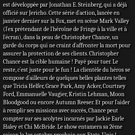
est développée par Jonathan E. Steinberg, qui a déjà
officié sur Jericho. Cette série d`action, lancée en
janvier dernier sur la Fox, met en scène Mark Valley
(l`ex prétendant de l`héroïne de Fringe à la ville et à
l`écran), dans la peau de Christopher Chance, un
garde du corps qui ne craint d`affronter la mort pour
assurer la protection de ses clients. Christopher
Chance est la cible humaine ! Payé pour tuer. Le
reste, c`est juste pour le fun ! La clientèle du héros se
compose d`ailleurs de quelques belles plantes telles
que Tricia Helfer, Grace Park, Amy Acker, Courtney
Ford, Emmanuelle Vaugier, Kristin Lehman, Moon
Bloodgood ou encore Autumn Reeser. Et pour l`aider
à remplir ses missions avec succès, Chance peut
compter sur ses acolytes incarnés par Jackie Earle
Haley et Chi McBride. Le show entamera sa 2ème
saison le 1er octobre prochain aux Etats-Unis !