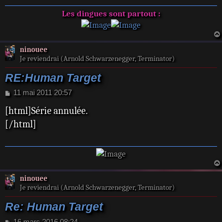
Les dingues sont partout :
ninouee
Je reviendrai (Arnold Schwarzenegger, Terminator)
RE:Human Target
M
11 mai 2011 20:57
e
[html]Série annulée.
s
s
[/html]
a
g
e
ninouee
Je reviendrai (Arnold Schwarzenegger, Terminator)
Re: Human Target
M
16 mars 2016 08:24