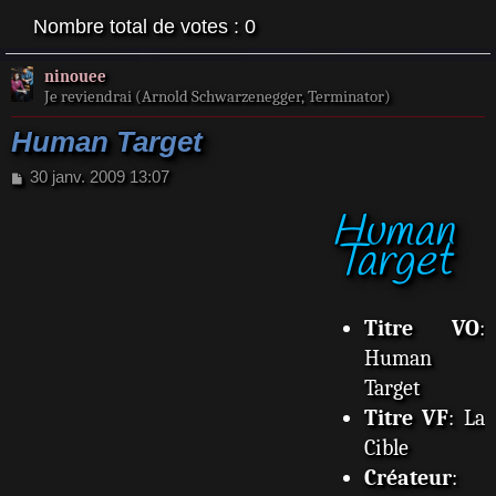
Nombre total de votes :
0
ninouee
Je reviendrai (Arnold Schwarzenegger, Terminator)
Human Target
M
30 janv. 2009 13:07
e
Human
s
s
Target
a
g
e
Titre VO
:
Human
Target
Titre VF
: La
Cible
Créateur
: