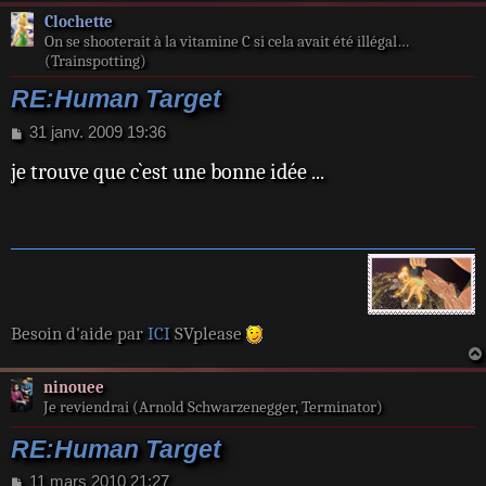
Clochette
On se shooterait à la vitamine C si cela avait été illégal…
(Trainspotting)
RE:Human Target
M
31 janv. 2009 19:36
e
je trouve que c`est une bonne idée ...
s
s
a
g
e
Besoin d'aide par
ICI
SVplease
ninouee
Je reviendrai (Arnold Schwarzenegger, Terminator)
RE:Human Target
M
11 mars 2010 21:27