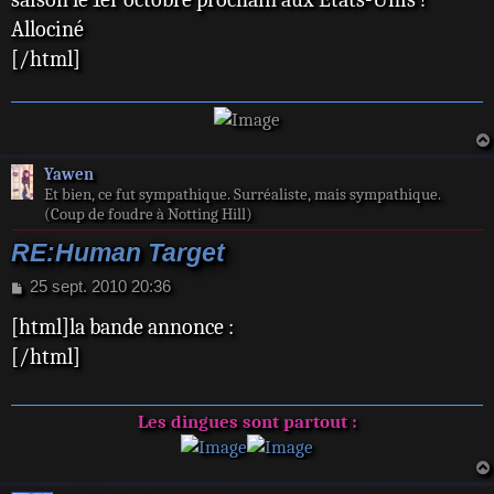
Allociné
[/html]
Yawen
Et bien, ce fut sympathique. Surréaliste, mais sympathique.
(Coup de foudre à Notting Hill)
RE:Human Target
M
25 sept. 2010 20:36
e
[html]la bande annonce :
s
s
[/html]
a
g
e
Les dingues sont partout :