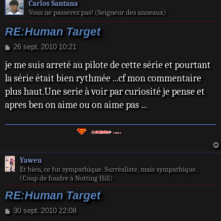
Carlos Santana
Vous ne passerez pas! (Seigneur des anneaux)
RE:Human Target
M
26 sept. 2010 10:21
e
je me suis arreté au pilote de cette série et pourtant
s
s
la série était bien rythmée ...cf mon commentaire
a
plus haut.Une serie à voir par curiosité je pense et
g
e
apres ben on aime ou on aime pas ...
Yawen
Et bien, ce fut sympathique. Surréaliste, mais sympathique.
(Coup de foudre à Notting Hill)
RE:Human Target
M
30 sept. 2010 22:08
e