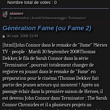
Nombre total de votes :
0
ninouee
Je reviendrai (Arnold Schwarzenegger, Terminator)
Génération Fame (ou Fame 2)
M
30 sept. 2008 19:49
e
[html]John Connor dans le remake de "Fame" ?Séries
s
s
TV - people - Mardi 30 Septembre 2008Thomas
a
Dekker, le fils de Sarah Connor dans la série
g
e
"Terminator", pourrait totalement changer de
registre en jouant dans le remake de "Fame" en
préparation pour le cinéma !Thomas Dekker fait
partie des jeunes acteurs qui montent ! Après un
passage éclair dans la première saison de Heroes, il
est devenu John Connor dans Terminator : The Sarah
Connor Chronicles et il a plusieurs projets au