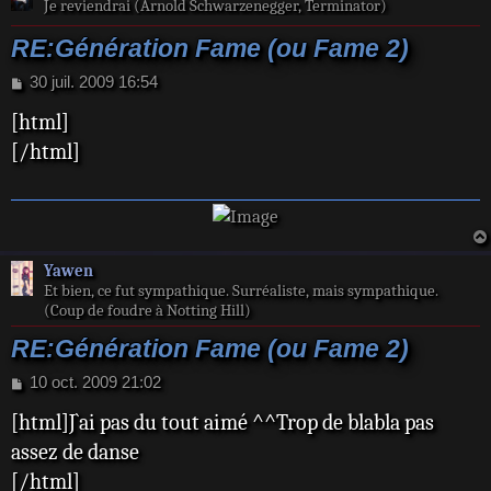
Je reviendrai (Arnold Schwarzenegger, Terminator)
RE:Génération Fame (ou Fame 2)
M
30 juil. 2009 16:54
e
[html]
s
s
[/html]
a
g
e
Yawen
Et bien, ce fut sympathique. Surréaliste, mais sympathique.
(Coup de foudre à Notting Hill)
RE:Génération Fame (ou Fame 2)
M
10 oct. 2009 21:02
e
[html]J`ai pas du tout aimé ^^Trop de blabla pas
s
s
assez de danse
a
[/html]
g