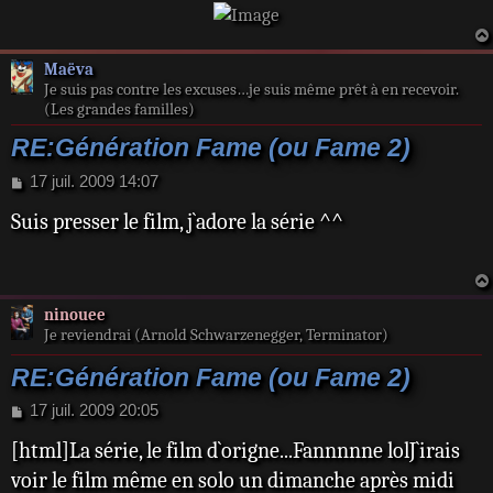
Maëva
Je suis pas contre les excuses…je suis même prêt à en recevoir.
(Les grandes familles)
RE:Génération Fame (ou Fame 2)
M
17 juil. 2009 14:07
e
Suis presser le film, j`adore la série ^^
s
s
a
g
e
ninouee
Je reviendrai (Arnold Schwarzenegger, Terminator)
RE:Génération Fame (ou Fame 2)
M
17 juil. 2009 20:05
e
[html]La série, le film d`origne...Fannnnne lolJ`irais
s
s
voir le film même en solo un dimanche après midi
a