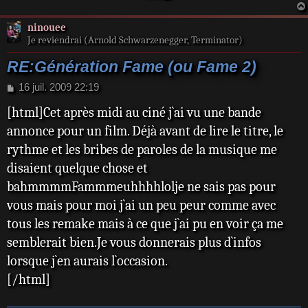
ninouee
Je reviendrai (Arnold Schwarzenegger, Terminator)
RE:Génération Fame (ou Fame 2)
M
16 juil. 2009 22:19
e
[html]Cet après midi au ciné j`ai vu une bande
s
s
annonce pour un film. Déjà avant de lire le titre, le
a
rythme et les bribes de paroles de la musique me
g
e
disaient quelque chose et
bahmmmmFammmeuhhhhlolje ne sais pas pour
vous mais pour moi j`ai un peu peur comme avec
tous les remake mais à ce que j`ai pu en voir ça me
semblerait bien.Je vous donnerais plus d`infos
lorsque j`en aurais l`occasion.
[/html]