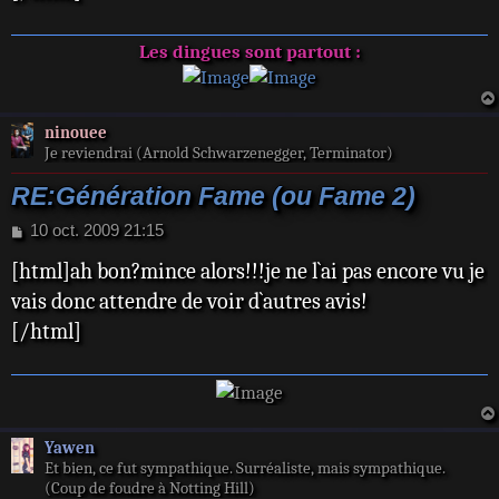
e
Les dingues sont partout :
ninouee
Je reviendrai (Arnold Schwarzenegger, Terminator)
RE:Génération Fame (ou Fame 2)
M
10 oct. 2009 21:15
e
[html]ah bon?mince alors!!!je ne l`ai pas encore vu je
s
s
vais donc attendre de voir d`autres avis!
a
[/html]
g
e
Yawen
Et bien, ce fut sympathique. Surréaliste, mais sympathique.
(Coup de foudre à Notting Hill)