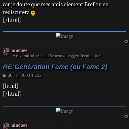
car je doute que mes amis aiement.Bref on en
g
e
rediscutera
[/html]
ninouee
Je reviendrai (Arnold Schwarzenegger, Terminator)
RE:Génération Fame (ou Fame 2)
M
30 juil. 2009 16:52
e
[html]
s
s
[/html]
a
g
e
ninouee