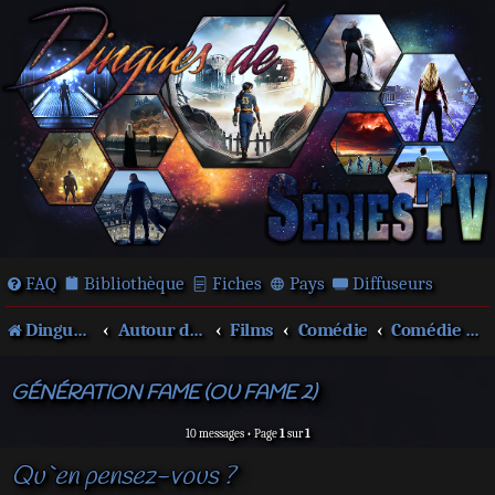
FAQ
Bibliothèque
Fiches
Pays
Diffuseurs
Dingues de séries télé !
Autour des films et séries
Films
Comédie
Comédie musicale
GÉNÉRATION FAME (OU FAME 2)
10 messages • Page
1
sur
1
Qu`en pensez-vous ?