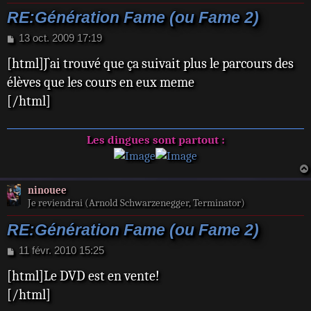
RE:Génération Fame (ou Fame 2)
M
13 oct. 2009 17:19
e
[html]J`ai trouvé que ça suivait plus le parcours des
s
s
élèves que les cours en eux meme
a
[/html]
g
e
Les dingues sont partout :
ninouee
Je reviendrai (Arnold Schwarzenegger, Terminator)
RE:Génération Fame (ou Fame 2)
M
11 févr. 2010 15:25
e
[html]Le DVD est en vente!
s
s
[/html]
a