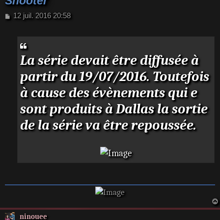
Shooter
M
12 juil. 2016 20:58
e
s
s
a
La série devait être diffusée à
g
e
partir du 19/07/2016. Toutefois
à cause des évènements qui e
sont produits à Dallas la sortie
de la série va être repoussée.
ninouee