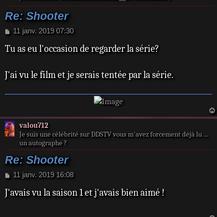
Re: Shooter
M
11 janv. 2019 07:30
e
Tu as eu l'occasion de regarder la série?
s
s
a
J'ai vu le film et je serais tentée par la série.
g
e
valou712
Je suis une célébrité sur DDSTV vous m'avez forcement déjà lu ...
un autographe ?
Re: Shooter
M
11 janv. 2019 16:08
e
J'avais vu la saison 1 et j'avais bien aimé !
s
s
a