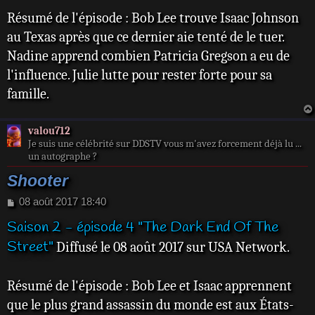
e
Résumé de l'épisode : Bob Lee trouve Isaac Johnson
au Texas après que ce dernier aie tenté de le tuer.
Nadine apprend combien Patricia Gregson a eu de
l'influence. Julie lutte pour rester forte pour sa
famille.
valou712
Je suis une célébrité sur DDSTV vous m'avez forcement déjà lu ...
un autographe ?
Shooter
M
08 août 2017 18:40
e
Saison 2 - épisode 4 "The Dark End Of The
s
s
Street"
Diffusé le 08 août 2017 sur USA Network.
a
g
e
Résumé de l'épisode : Bob Lee et Isaac apprennent
que le plus grand assassin du monde est aux États-