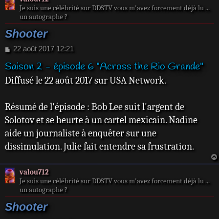
Je suis une célébrité sur DDSTV vous m'avez forcement déjà lu ...
un autographe ?
Shooter
M
22 août 2017 12:21
e
Saison 2 - épisode 6 "Across the Rio Grande"
s
s
Diffusé le 22 août 2017 sur USA Network.
a
g
e
Résumé de l'épisode : Bob Lee suit l'argent de
Solotov et se heurte à un cartel mexicain. Nadine
aide un journaliste à enquêter sur une
dissimulation. Julie fait entendre sa frustration.
valou712
Je suis une célébrité sur DDSTV vous m'avez forcement déjà lu ...
un autographe ?
Shooter