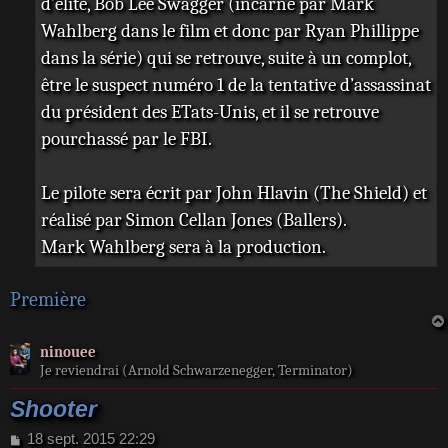
d’élite, Bob Lee Swagger (incarné par Mark
Wahlberg dans le film et donc par Ryan Phillippe
dans la série) qui se retrouve, suite à un complot,
être le suspect numéro 1 de la tentative d’assassinat
du président des ETats-Unis, et il se retrouve
pourchassé par le FBI.
Le pilote sera écrit par John Hlavin (The Shield) et
réalisé par Simon Cellan Jones (Ballers).
Mark Wahlberg sera à la production.
Première
ninouee
Je reviendrai (Arnold Schwarzenegger, Terminator)
Shooter
M
18 sept. 2015 22:29