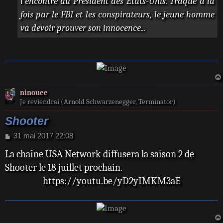
l’encontre du Président des Etats-Unis. Traqué à la
fois par le FBI et les conspirateurs, le jeune homme
va devoir prouver son innocence...
ninouee
Je reviendrai (Arnold Schwarzenegger, Terminator)
Shooter
M
31 mai 2017 22:08
e
La chaîne USA Network diffusera la saison 2 de
s
s
Shooter le 18 juillet prochain.
a
https://youtu.be/yD2yIMKM3aE
g
e