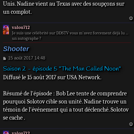
Unis. Nadine vient au Texas avec des soupçons sur
un complot.
valou712
Je suis une célébrité sur DDSTV vous m'avez forcement déjà lu ...
un autographe ?
Shooter
M
15 août 2017 14:48
e
Saison 2 - épisode 5 "The Man Called Noon"
s
s
Diffusé le 15 août 2017 sur USA Network.
a
g
e
Résumé de l'épisode : Bob Lee tente de comprendre
pourquoi Solotov cible son unité. Nadine trouve un
témoin de l'événement qui a tout déclenché. Solotov
se cache .
valou712