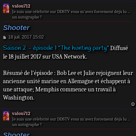
valou712
Je suis une célébrité sur DDSTV vous m'avez forcement déjà lu ...
un autographe ?
Shooter
M
18 juil. 2017 15:02
e
Saison 2 - épisode 1 "The hunting party"
Diffusé
s
s
le 18 juillet 2017 sur USA Network.
a
g
e
Résumé de l'épisode : Bob Lee et Julie rejoignent leur
ancienne unité marine en Allemagne et échappent à
une attaque; Memphis commence un travail à
Washington.
valou712
Je suis une célébrité sur DDSTV vous m'avez forcement déjà lu ...
un autographe ?
Shooter