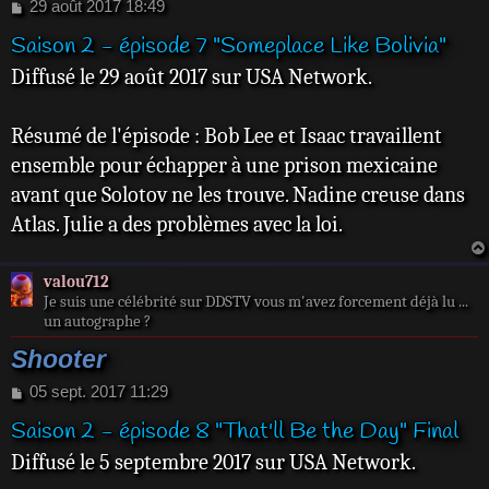
M
29 août 2017 18:49
e
Saison 2 - épisode 7 "Someplace Like Bolivia"
s
s
Diffusé le 29 août 2017 sur USA Network.
a
g
e
Résumé de l'épisode : Bob Lee et Isaac travaillent
ensemble pour échapper à une prison mexicaine
avant que Solotov ne les trouve. Nadine creuse dans
Atlas. Julie a des problèmes avec la loi.
valou712
Je suis une célébrité sur DDSTV vous m'avez forcement déjà lu ...
un autographe ?
Shooter
M
05 sept. 2017 11:29
e
Saison 2 - épisode 8 "That'll Be the Day" Final
s
s
Diffusé le 5 septembre 2017 sur USA Network.
a
g