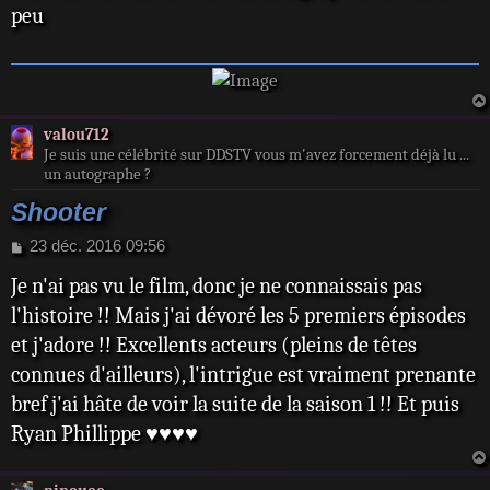
s
peu
a
g
e
valou712
Je suis une célébrité sur DDSTV vous m'avez forcement déjà lu ...
un autographe ?
Shooter
M
23 déc. 2016 09:56
e
Je n'ai pas vu le film, donc je ne connaissais pas
s
s
l'histoire !! Mais j'ai dévoré les 5 premiers épisodes
a
et j'adore !! Excellents acteurs (pleins de têtes
g
e
connues d'ailleurs), l'intrigue est vraiment prenante
bref j'ai hâte de voir la suite de la saison 1 !! Et puis
Ryan Phillippe ♥♥♥♥