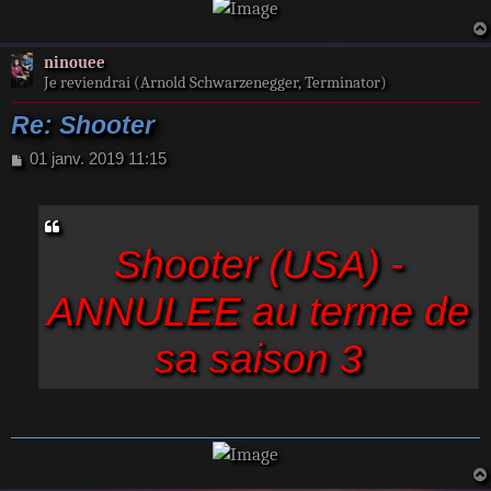
ninouee
Je reviendrai (Arnold Schwarzenegger, Terminator)
Re: Shooter
M
01 janv. 2019 11:15
e
s
s
a
Shooter (USA) -
g
e
ANNULEE au terme de
sa saison 3