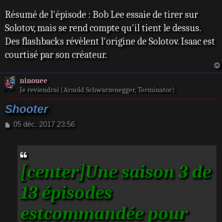
e
Résumé de l'épisode : Bob Lee essaie de tirer sur
Solotov, mais se rend compte qu'il tient le dessus.
Des flashbacks révèlent l'origine de Solotov. Isaac est
courtisé par son créateur.
ninouee
Je reviendrai (Arnold Schwarzenegger, Terminator)
Shooter
M
05 déc. 2017 23:56
e
s
s
a
[center]Une saison 3 de
g
e
13 épisodes
estcommandée pour