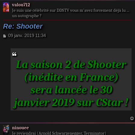
valou712
Je suis une célébrité sur DDSTV vous m'avez forcement déjà lu ...
un autographe ?
Re: Shooter
M
09 janv. 2019 11:34
e
s
s
a
La saison 2 de Shooter
g
e
(inédite en France)
sera lancée le 30
janvier 2019 sur CStar !
ninouee
Je reviendrai (Arnold Schwarzenegger, Terminator)