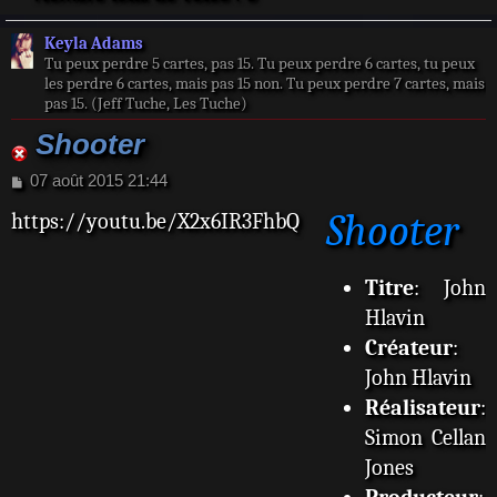
Keyla Adams
Tu peux perdre 5 cartes, pas 15. Tu peux perdre 6 cartes, tu peux
les perdre 6 cartes, mais pas 15 non. Tu peux perdre 7 cartes, mais
pas 15. (Jeff Tuche, Les Tuche)
Shooter
M
07 août 2015 21:44
e
Shooter
https://youtu.be/X2x6IR3FhbQ
s
s
a
g
Titre
: John
e
Hlavin
Créateur
:
John Hlavin
Réalisateur
:
Simon Cellan
Jones