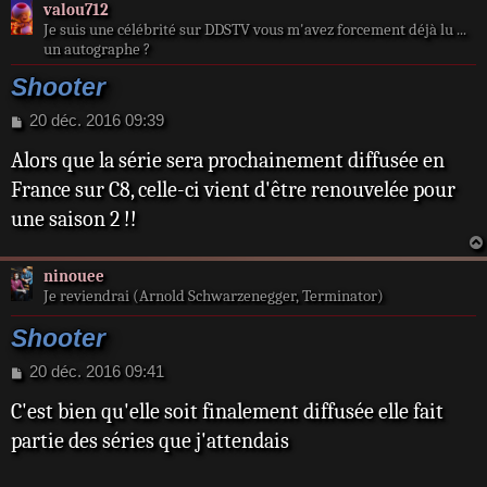
valou712
Je suis une célébrité sur DDSTV vous m'avez forcement déjà lu ...
un autographe ?
Shooter
M
20 déc. 2016 09:39
e
Alors que la série sera prochainement diffusée en
s
s
France sur C8, celle-ci vient d'être renouvelée pour
a
une saison 2 !!
g
e
ninouee
Je reviendrai (Arnold Schwarzenegger, Terminator)
Shooter
M
20 déc. 2016 09:41
e
C'est bien qu'elle soit finalement diffusée elle fait
s
s
partie des séries que j'attendais
a
g