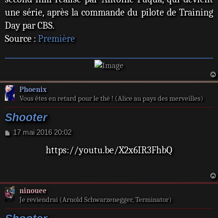
une série, après la commande du pilote de Training
Day par CBS.
Source :
Première
Phoenix
Vous êtes en retard pour le thé ! (Alice au pays des merveilles)
Shooter
M
17 mai 2016 20:02
e
https://youtu.be/X2x6IR3FhbQ
s
s
a
g
e
ninouee
Je reviendrai (Arnold Schwarzenegger, Terminator)