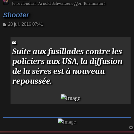
Je reviendrai (Arnold Schwarzenegger, Terminator)
Shooter
M
20 juil. 2016 07:41
e
s
s
a
Suite aux fusillades contre les
g
e
policiers aux USA, la diffusion
de la séres est à nouveau
repoussée.