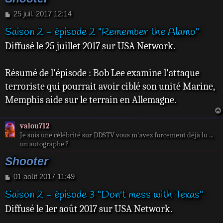
M
25 juil. 2017 12:14
e
Saison 2 - épisode 2 "Remember the Alamo"
s
s
Diffusé le 25 juillet 2017 sur USA Network.
a
g
e
Résumé de l'épisode : Bob Lee examine l'attaque
terroriste qui pourrait avoir ciblé son unité Marine,
Memphis aide sur le terrain en Allemagne.
valou712
Je suis une célébrité sur DDSTV vous m'avez forcement déjà lu ...
un autographe ?
Shooter
M
01 août 2017 11:49
e
Saison 2 - épisode 3 "Don't mess with Texas"
s
s
Diffusé le 1er août 2017 sur USA Network.
a
g