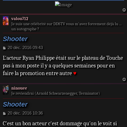
e
valou712
Je suis une célébrité sur DDSTV vous m'avez forcement déjà lu ...
un autographe ?
Shooter
M
20 déc. 2016 09:43
e
L'acteur Ryan Philippe était sur le plateau de Touche
s
s
pas à mon poste il y a quelques semaines pour en
a
faire la promotion entre autre
♥
g
e
ninouee
Je reviendrai (Arnold Schwarzenegger, Terminator)
Shooter
M
20 déc. 2016 10:36
e
C'est un bon acteur c'est dommage qu'on le voit si
s