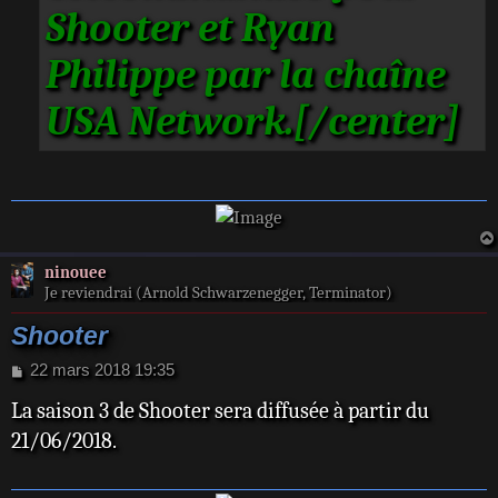
Shooter et Ryan
Philippe par la chaîne
USA Network.[/center]
ninouee
Je reviendrai (Arnold Schwarzenegger, Terminator)
Shooter
M
22 mars 2018 19:35
e
La saison 3 de Shooter sera diffusée à partir du
s
s
21/06/2018.
a
g
e