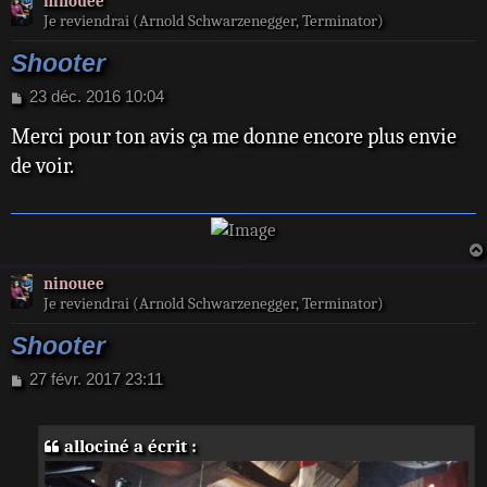
ninouee
Je reviendrai (Arnold Schwarzenegger, Terminator)
Shooter
M
23 déc. 2016 10:04
e
Merci pour ton avis ça me donne encore plus envie
s
s
de voir.
a
g
e
ninouee
Je reviendrai (Arnold Schwarzenegger, Terminator)
Shooter
M
27 févr. 2017 23:11
e
s
s
allociné a écrit :
a
g