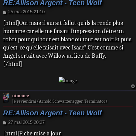
RE:Allison Argent - Teen Wolf
M
25 mai 2015 21:10
e
[html]Oui mais il aurait fallut qu`ils la rende plus
s
s
humaine car elle me faisait l`impression d`être un
a
robot pour qui tout est blanc ou tout est noir.Et puis
g
e
qu`est-ce qu`elle faisait avec Isaac? C`est comme si
Angel sortait avec Willow au lieu de Buffy.
[/html]
ninouee
Je reviendrai (Arnold Schwarzenegger, Terminator)
RE:Allison Argent - Teen Wolf
M
27 mai 2015 20:27
e
[html]Fiche mise à jour.
s