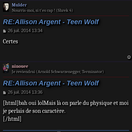
Mulder
Nourris-moi, si t'es cap ! (Shrek 4)
RE:Allison Argent - Teen Wolf
M
26 juil. 2014 13:34
e
Certes
s
s
a
g
e
ninouee
Je reviendrai (Arnold Schwarzenegger, Terminator)
RE:Allison Argent - Teen Wolf
M
26 juil. 2014 13:36
e
[html]bah oui lolMais là on parle du physique et moi
s
s
je perlais de son caractère.
a
[/html]
g
e