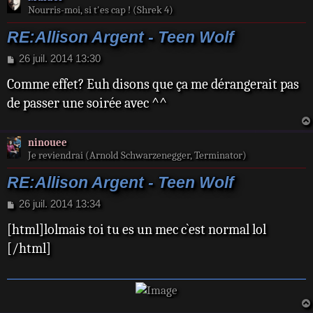
Nourris-moi, si t'es cap ! (Shrek 4)
RE:Allison Argent - Teen Wolf
M
26 juil. 2014 13:30
e
Comme effet? Euh disons que ça me dérangerait pas
s
s
de passer une soirée avec ^^
a
g
e
ninouee
Je reviendrai (Arnold Schwarzenegger, Terminator)
RE:Allison Argent - Teen Wolf
M
26 juil. 2014 13:34
e
[html]lolmais toi tu es un mec c`est normal lol
s
s
[/html]
a
g
e