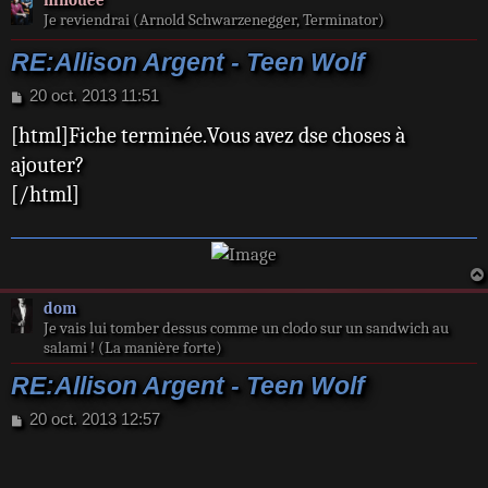
ninouee
Je reviendrai (Arnold Schwarzenegger, Terminator)
RE:Allison Argent - Teen Wolf
M
20 oct. 2013 11:51
e
[html]Fiche terminée.Vous avez dse choses à
s
s
ajouter?
a
[/html]
g
e
dom
Je vais lui tomber dessus comme un clodo sur un sandwich au
salami ! (La manière forte)
RE:Allison Argent - Teen Wolf
M
20 oct. 2013 12:57
e
s
s