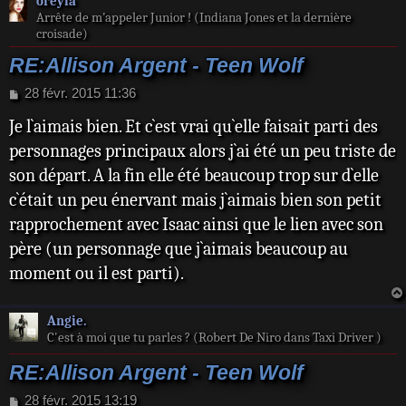
oreyla
Arrête de m’appeler Junior ! (Indiana Jones et la dernière
croisade)
RE:Allison Argent - Teen Wolf
M
28 févr. 2015 11:36
e
Je l`aimais bien. Et c`est vrai qu`elle faisait parti des
s
s
personnages principaux alors j`ai été un peu triste de
a
son départ. A la fin elle été beaucoup trop sur d`elle
g
e
c`était un peu énervant mais j`aimais bien son petit
rapprochement avec Isaac ainsi que le lien avec son
père (un personnage que j`aimais beaucoup au
moment ou il est parti).
Angie.
C'est à moi que tu parles ? (Robert De Niro dans Taxi Driver )
RE:Allison Argent - Teen Wolf
M
28 févr. 2015 13:19