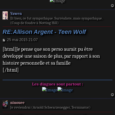
Yawen
Et bien, ce fut sympathique. Surréaliste, mais sympathique.
(Coup de foudre à Notting Hill)
RE:Allison Argent - Teen Wolf
M
25 mai 2015 21:07
e
[html]Je pense que son perso aurait pu être
s
s
développé une saison de plus, par rapport à son
a
histoire personnelle et sa famille
g
e
[/html]
Les dingues sont partout :
ninouee
Je reviendrai (Arnold Schwarzenegger, Terminator)