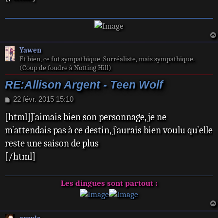
a
g
e
Yawen
Et bien, ce fut sympathique. Surréaliste, mais sympathique.
(Coup de foudre à Notting Hill)
RE:Allison Argent - Teen Wolf
M
22 févr. 2015 15:10
e
[html]J`aimais bien son personnage, je ne
s
s
m`attendais pas à ce destin, j`aurais bien voulu qu`elle
a
reste une saison de plus
g
e
[/html]
Les dingues sont partout :