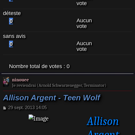
vote
déteste
Aucun
0
vote
sans avis
Aucun
0
vote
Nombre total de votes :
0
ninouee
Je reviendrai (Arnold Schwarzenegger, Terminator)
Allison Argent - Teen Wolf
M
29 sept. 2013 14:05
e
Allison
s
s
a
Argent
g