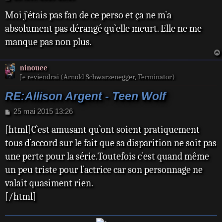
e
Moi j`étais pas fan de ce perso et ça ne m`a
s
s
absolument pas dérangé qu`elle meurt. Elle ne me
a
manque pas non plus.
g
e
ninouee
Je reviendrai (Arnold Schwarzenegger, Terminator)
RE:Allison Argent - Teen Wolf
M
25 mai 2015 13:26
e
[html]C`est amusant qu`ont soient pratiquement
s
s
tous d`accord sur le fait que sa disparition ne soit pas
a
une perte pour la série.Toutefois c`est quand même
g
e
un peu triste pour l`actrice car son personnage ne
valait quasiment rien.
[/html]