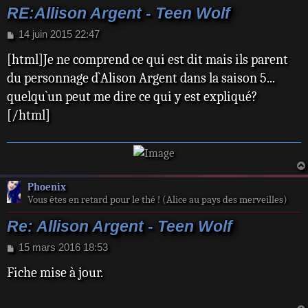
RE:Allison Argent - Teen Wolf
M
14 juin 2015 22:47
e
[html]Je ne comprend ce qui est dit mais ils parent
s
s
du personnage d`Alison Argent dans la saison 5...
a
quelqu`un peut me dire ce qui y est expliqué?
g
e
[/html]
Phoenix
Vous êtes en retard pour le thé ! (Alice au pays des merveilles)
Re: Allison Argent - Teen Wolf
M
15 mars 2016 18:53
e
Fiche mise à jour.
s
s
a