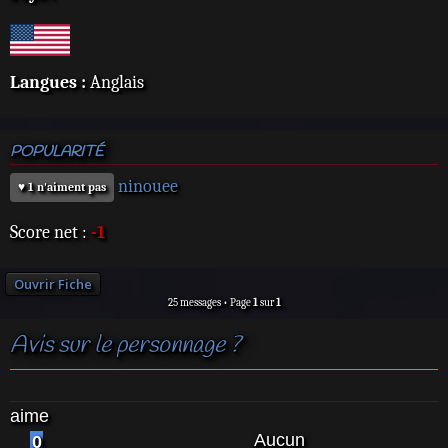
Langues :
Anglais
POPULARITÉ
ninouee
♥ 1 n'aiment pas
Score net :
-1
Ouvrir Fiche
25 messages • Page
1
sur
1
Avis sur le personnage ?
aime
Aucun
0