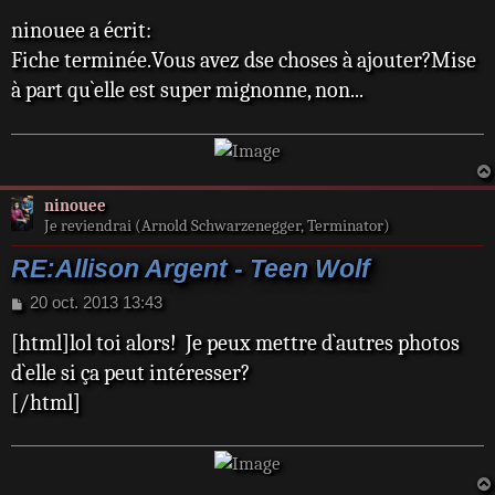
a
ninouee a écrit:
g
e
Fiche terminée.Vous avez dse choses à ajouter?Mise
à part qu`elle est super mignonne, non...
ninouee
Je reviendrai (Arnold Schwarzenegger, Terminator)
RE:Allison Argent - Teen Wolf
M
20 oct. 2013 13:43
e
[html]lol toi alors! Je peux mettre d`autres photos
s
s
d`elle si ça peut intéresser?
a
[/html]
g
e