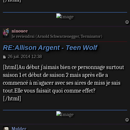
a
g
e
ninouee
Je reviendrai (Arnold Schwarzenegger, Terminator)
RE:Allison Argent - Teen Wolf
M
26 juil. 2014 12:38
e
[html]Au début j`aimais bien ce personnage surtout
s
s
saison 1 et début de saison 2 mais après elle a
a
commencé à m`agacer avec ses aires de miss je sais
g
e
tout.Elle vous faisait quoi comme effet?
[/html]
Mulder