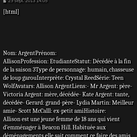
M
29 sept. 2013 14:05
e
[html]
s
s
a
g
e
Nom: ArgentPrénom:
AllisonProfession: EtudianteStatut: Décédée à la fin
de la saison 3Type de personnage: humain, chasseuse
de loup garouInterprète: Crystal ReedSérie: Teen
WolfAvatars: Allison ArgentLiens:- Mr Argent: père-
Victoria Argent: mère, décédée- Kate Argent: tante,
décédée- Gerard: grand-père- Lydia Martin: Meilleur
amie- Scott McCalll: ex-petit amiHistoire:
Allison est une jeune femme de 18 ans qui vient
d’emménager à Beacon Hill. Habituée aux
déménagements elle sait comment ce faire des amis