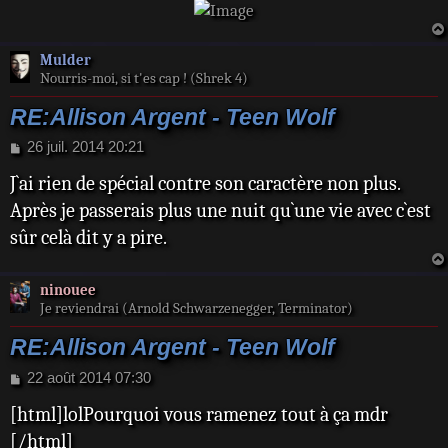
Mulder
Nourris-moi, si t'es cap ! (Shrek 4)
RE:Allison Argent - Teen Wolf
M
26 juil. 2014 20:21
e
J`ai rien de spécial contre son caractère non plus.
s
s
Après je passerais plus une nuit qu`une vie avec c`est
a
sûr celà dit y a pire.
g
e
ninouee
Je reviendrai (Arnold Schwarzenegger, Terminator)
RE:Allison Argent - Teen Wolf
M
22 août 2014 07:30
e
[html]lolPourquoi vous ramenez tout à ça mdr
s
s
[/html]