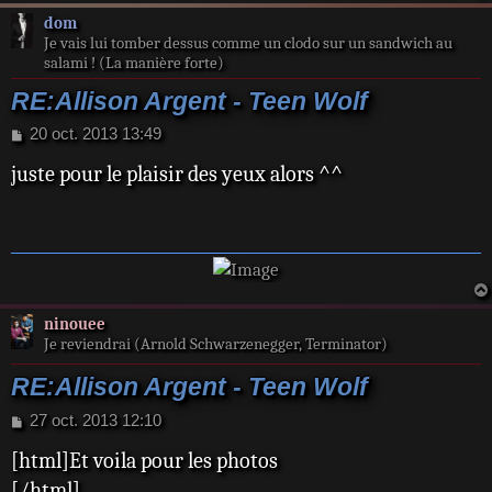
dom
Je vais lui tomber dessus comme un clodo sur un sandwich au
salami ! (La manière forte)
RE:Allison Argent - Teen Wolf
M
20 oct. 2013 13:49
e
juste pour le plaisir des yeux alors ^^
s
s
a
g
e
ninouee
Je reviendrai (Arnold Schwarzenegger, Terminator)
RE:Allison Argent - Teen Wolf
M
27 oct. 2013 12:10
e
[html]Et voila pour les photos
s
s
[/html]