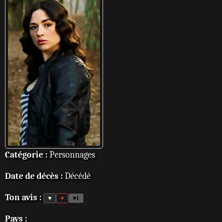
Catégorie :
Personnages
Date de décès :
Décédé
Ton avis :
♥
♥
♥
1
Pays :