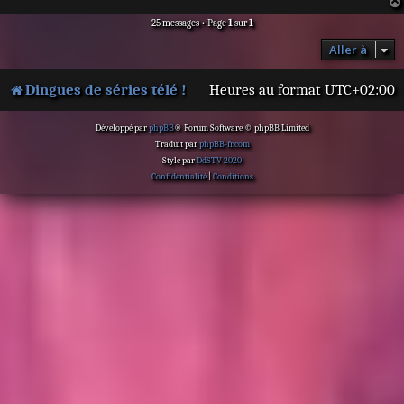
g
e
25 messages • Page
1
sur
1
Aller à
Dingues de séries télé !
Heures au format
UTC+02:00
Développé par
phpBB
® Forum Software © phpBB Limited
Traduit par
phpBB-fr.com
Style par
DdSTV 2020
Confidentialité
|
Conditions