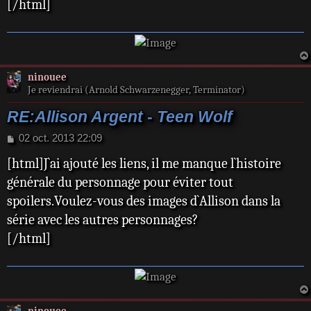
[/html]
ninouee
Je reviendrai (Arnold Schwarzenegger, Terminator)
RE:Allison Argent - Teen Wolf
M
02 oct. 2013 22:09
e
[html]J`ai ajouté les liens, il me manque l`histoire
s
s
générale du personnage pour éviter tout
a
spoilers.Voulez-vous des images d`Allison dans la
g
e
série avec les autres personnages?
[/html]