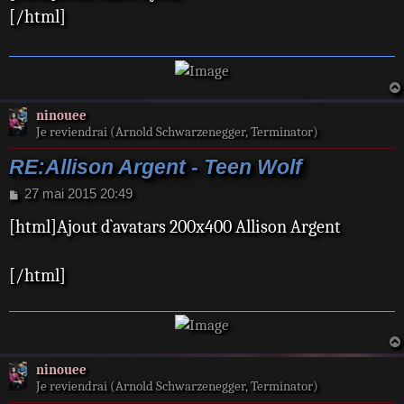
s
[/html]
a
g
e
ninouee
Je reviendrai (Arnold Schwarzenegger, Terminator)
RE:Allison Argent - Teen Wolf
M
27 mai 2015 20:49
e
[html]Ajout d`avatars 200x400 Allison Argent
s
s
a
[/html]
g
e
ninouee
Je reviendrai (Arnold Schwarzenegger, Terminator)