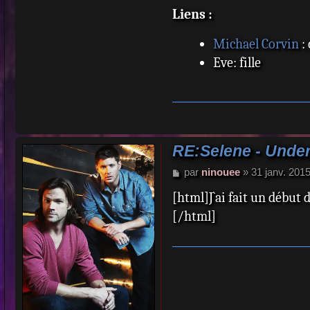
Liens :
Michael Corvin
:
Eve: fille
RE:Selene - Unde
M
par
ninouee
»
31 janv. 201
e
[html]J`ai fait un début 
s
s
[/html]
a
g
e