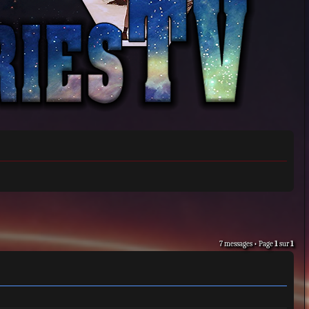
7 messages • Page
1
sur
1