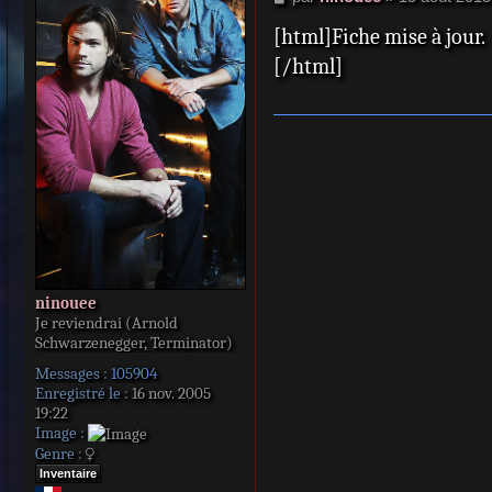
e
[html]Fiche mise à jour.
s
s
[/html]
a
g
e
ninouee
Je reviendrai (Arnold
Schwarzenegger, Terminator)
Messages :
105904
Enregistré le :
16 nov. 2005
19:22
Image :
Genre :
Inventaire