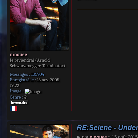
e
ninouee
Je reviendrai (Arnold
Schwarzenegger, Terminator)
Messages :
105904
Enregistré le :
16 nov. 2005
19:22
Image :
Genre :
Inventaire
RE:Selene - Unde
M
par
ninouee
»
15 août 2015