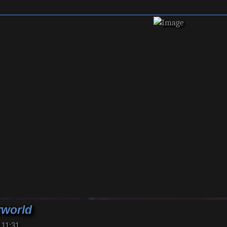
rworld
 11:31