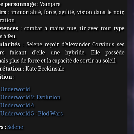
de personnage
: Vampire
irs
: immortalité, force, agilité, vision dans le noir,
ration
tences
: combat à mains nue, tir avec tout type
 à feu.
ularités
: Selene reçoit d'Alexander Corvinus ses
irs faisant d'elle une hybride. Elle possède
is plus de force et la capacité de sortir au soleil.
rétation
: Kate Beckinsale
ition
:
Underworld
Underworld 2: Evolution
Underworld 4
Underworld 5 : Blod Wars
rs
:
Selene