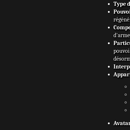
Type 
Pouvo
régéné
Compe
d'armes
Partic
pouvo
désorma
Interp
Appar
Avata