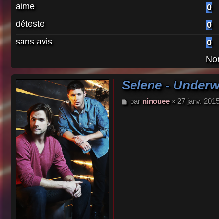
aime
0
déteste
0
sans avis
0
Nom
Selene - Underw
M
par
ninouee
»
27 janv. 201
e
s
s
a
g
e