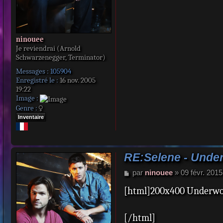
ninouee
Je reviendrai (Arnold
Schwarzenegger, Terminator)
Messages :
105904
Enregistré le :
16 nov. 2005
19:22
Image :
Genre :
Inventaire
RE:Selene - Unde
M
par
ninouee
»
09 févr. 2015
e
[html]200x400 Underwor
s
s
a
[/html]
g