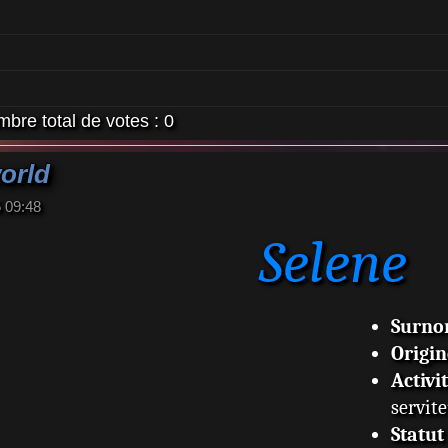
bre total de votes :
0
orld
5 09:48
Selene
Surn
Origin
Activi
servite
Statut