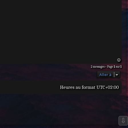
H
a
2 messages • Page
1
sur
1
u
t
Aller à
Heures au format
UTC+02:00
⇩