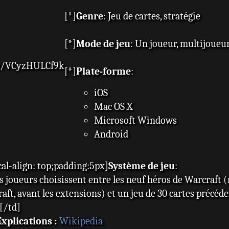
[*]
Genre
: Jeu de cartes, stratégie
[*]
Mode de jeu
: Un joueur, multijoueu
be/VCyzHULCf9k
[*]
Plate-forme
:
iOS
Mac OS X
Microsoft Windows
Android
cal-align: top;padding:5px]
Système de jeu
:
es joueurs choisissent entre les neuf héros de Warcraft
aft, avant les extensions) et un jeu de 30 cartes précéd
[/td]
Explications :
Wikipedia