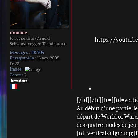
ninouee
Je reviendrai (Arnold
https://youtu.
Schwarzenegger, Terminator)
Messages :
105904
Enregistré le :
16 nov. 2005
19:22
Image :
Genre :
Inventaire
[/td][/tr][tr=][td=verti
Au début d'une partie, l
départ de World of Warcr
des quatre modes de jeu.
[td=vertical-align: top;]