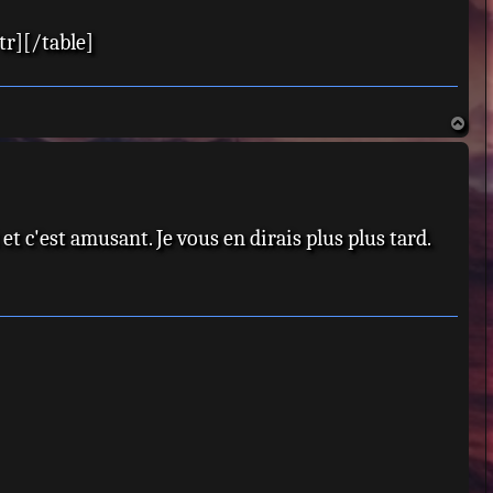
tr][/table]
H
a
u
t
 et c'est amusant. Je vous en dirais plus plus tard.