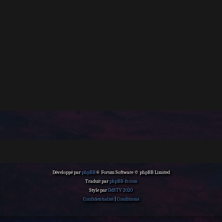
Développé par
phpBB
® Forum Software © phpBB Limited
Traduit par
phpBB-fr.com
Style par
DdSTV 2020
Confidentialité
|
Conditions