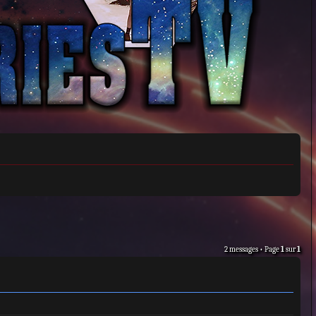
2 messages • Page
1
sur
1