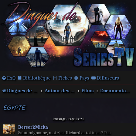
FAQ
Bibliothèque
Fiches
Pays
Diffuseurs
Dingues de séries télé !
Autour des films et séries
Films
Documentaire
EGYPTE
1 message • Page
1
sur
1
BerserkMicka
Salut mignonne, moi c’est Richard et toi tu es ? Pas