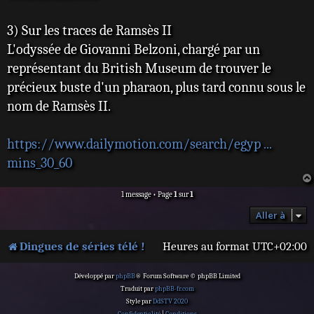
3) Sur les traces de Ramsès II
L'odyssée de Giovanni Belzoni, chargé par un
représentant du British Museum de trouver le
précieux buste d'un pharaon, plus tard connu sous le
nom de Ramsès II.
https://www.dailymotion.com/search/egyp ...
mins_30_60
1 message • Page
1
sur
1
Aller à
Dingues de séries télé !
Heures au format
UTC+02:00
Développé par
phpBB
® Forum Software © phpBB Limited
Traduit par
phpBB-fr.com
Style par
DdSTV 2020
Confidentialité
|
Conditions