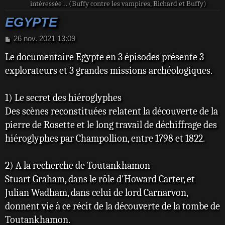
intéressée… (Buffy contre les vampires, Richard et Buffy)
EGYPTE
M
26 nov. 2021 13:09
e
Le documentaire Egypte en 3 épisodes présente 3
s
s
explorateurs et 3 grandes missions archéologiques.
a
g
e
1) Le secret des hiéroglyphes
Des scènes reconstituées relatent la découverte de la
pierre de Rosette et le long travail de déchiffrage des
hiéroglyphes par Champollion, entre 1798 et 1822.
2) A la recherche de Toutankhamon
Stuart Graham, dans le rôle d'Howard Carter, et
Julian Wadham, dans celui de lord Carnarvon,
donnent vie à ce récit de la découverte de la tombe de
Toutankhamon.