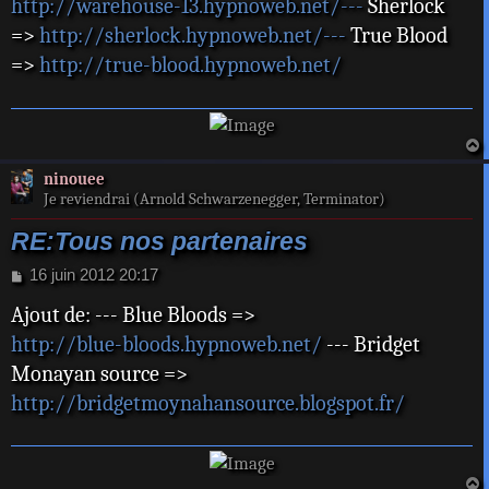
http://warehouse-13.hypnoweb.net/---
Sherlock
a
=>
http://sherlock.hypnoweb.net/---
True Blood
g
e
=>
http://true-blood.hypnoweb.net/
a
ninouee
t
Je reviendrai (Arnold Schwarzenegger, Terminator)
RE:Tous nos partenaires
M
16 juin 2012 20:17
e
Ajout de: --- Blue Bloods =>
s
s
http://blue-bloods.hypnoweb.net/
--- Bridget
a
Monayan source =>
g
e
http://bridgetmoynahansource.blogspot.fr/