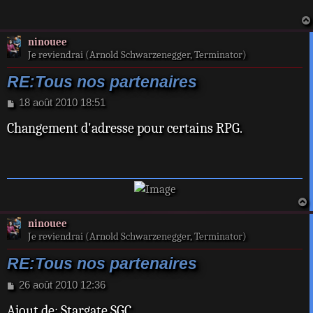
a
g
e
ninouee
Je reviendrai (Arnold Schwarzenegger, Terminator)
RE:Tous nos partenaires
M
18 août 2010 18:51
e
Changement d'adresse pour certains RPG.
s
s
a
g
e
a
ninouee
t
Je reviendrai (Arnold Schwarzenegger, Terminator)
RE:Tous nos partenaires
M
26 août 2010 12:36
e
Ajout de: Stargate SGC
s