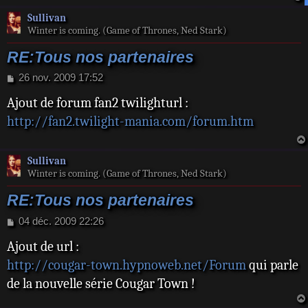
a
Sullivan
t
Winter is coming. (Game of Thrones, Ned Stark)
RE:Tous nos partenaires
M
26 nov. 2009 17:52
e
Ajout de forum fan2 twilighturl :
s
s
http://fan2.twilight-mania.com/forum.htm
a
g
e
Sullivan
Winter is coming. (Game of Thrones, Ned Stark)
RE:Tous nos partenaires
M
04 déc. 2009 22:26
e
Ajout de url :
s
s
http://cougar-town.hypnoweb.net/Forum
qui parle
a
de la nouvelle série Cougar Town !
g
e