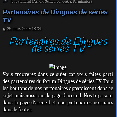
Je reviendrai (Arnold Schwarzenegger, Terminator)
Partenaires de Dingues de séries
TV
M
25 mars 2009 18:34
e
Partenaires de Dingues
s
s
de séries TV
a
g
e
Vous trouverez dans ce sujet car vous faites parti
des partenaires du forum Dingues de séries TV. Tous
les boutons de nos partenaires apparaissent dans ce
sujet mais aussi sur la page d'accueil. Nos tops sont
dans la page d'accueil et nos partenaires normaux
dans le footer.