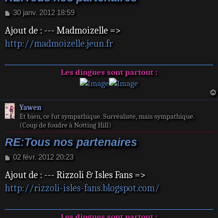
M
30 janv. 2012 18:59
e
Ajout de : --- Madmoizelle =>
s
s
http://madmoizelle.jeun.fr
a
g
e
Les dingues sont partout :
Yawen
Et bien, ce fut sympathique. Surréaliste, mais sympathique.
(Coup de foudre à Notting Hill)
RE:Tous nos partenaires
M
02 févr. 2012 20:23
e
Ajout de : --- Rizzoli & Isles Fans =>
s
s
http://rizzoli-isles-fans.blogspot.com/
a
g
e
Les dingues sont partout :