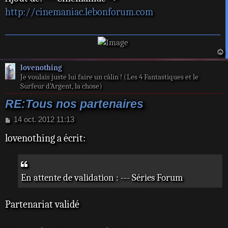
s
http://cinemaniac.lebonforum.com
a
g
e
a
lovenothing
t
Je voulais juste lui faire un câlin ! (Les 4 Fantastiques et le
Surfeur d’Argent, la chose)
RE:Tous nos partenaires
M
14 oct. 2012 11:13
e
lovenothing a écrit:
s
s
a
g
e
En attente de validation : --- Séries Forum
Partenariat validé