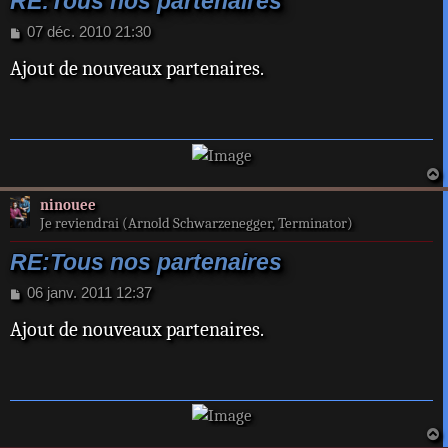
RE:Tous nos partenaires
M
07 déc. 2010 21:30
e
Ajout de nouveaux partenaires.
s
s
a
g
e
a
ninouee
t
Je reviendrai (Arnold Schwarzenegger, Terminator)
RE:Tous nos partenaires
M
06 janv. 2011 12:37
e
Ajout de nouveaux partenaires.
s
s
a
g
e
a