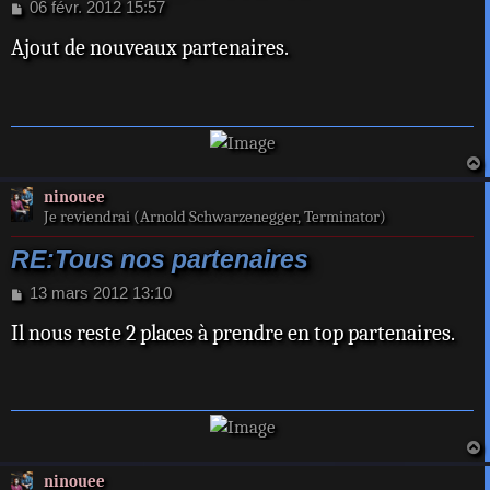
M
06 févr. 2012 15:57
e
Ajout de nouveaux partenaires.
s
s
a
g
e
a
ninouee
t
Je reviendrai (Arnold Schwarzenegger, Terminator)
RE:Tous nos partenaires
M
13 mars 2012 13:10
e
Il nous reste 2 places à prendre en top partenaires.
s
s
a
g
e
a
ninouee