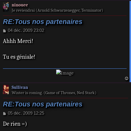
ninouee
Je reviendrai (Arnold Schwarzenegger, Terminator)
RE:Tous nos partenaires
M
04 déc. 2009 23:02
e
Ahhh Merci!
s
s
a
Tu es géniale!
g
e
a
Sullivan
t
Winter is coming. (Game of Thrones, Ned Stark)
RE:Tous nos partenaires
M
05 déc. 2009 12:25
e
De rien =)
s
s