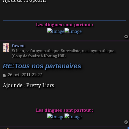
s
a
g
e
Les dingues sont partout :
Yawen
Et bien, ce fut sympathique. Surréaliste, mais sympathique.
(Coup de foudre à Notting Hill)
RE:Tous nos partenaires
M
26 oct. 2011 21:27
e
Ajout de : Pretty Liars
s
s
a
g
e
Les dingues sont partout :