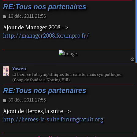
RE:Tous nos partenaires
M
16 déc. 2011 21:56
e
Ajout de Manager 2008 =>
s
s
http://manager2008.forumpro.fr/
a
g
e
a
Yawen
t
Et bien, ce fut sympathique. Surréaliste, mais sympathique.
(Coup de foudre à Notting Hill)
RE:Tous nos partenaires
M
30 déc. 2011 17:55
e
Ajout de Heroes, la suite =>
s
s
http://heroes-la-suite.forumgratuit.org
a
g
e