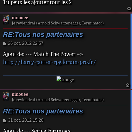
Tu peux les ajouter tout les 2
ninouee
Je reviendrai (Arnold Schwarzenegger, Terminator)
RE:Tous nos partenaires
M
26 oct. 2012 22:57
e
Ajout de: --- Match The Power =>
s
s
http://harry-potter-rpg.forum-pro.fr/
a
g
e
a
ninouee
t
Je reviendrai (Arnold Schwarzenegger, Terminator)
RE:Tous nos partenaires
M
31 oct. 2012 15:20
e
Ajout de --- Séries Forum =>
s