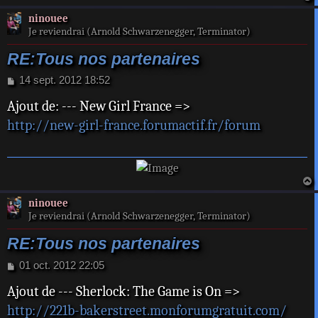
a
ninouee
t
Je reviendrai (Arnold Schwarzenegger, Terminator)
RE:Tous nos partenaires
M
14 sept. 2012 18:52
e
Ajout de: --- New Girl France =>
s
s
http://new-girl-france.forumactif.fr/forum
a
g
e
a
ninouee
t
Je reviendrai (Arnold Schwarzenegger, Terminator)
RE:Tous nos partenaires
M
01 oct. 2012 22:05
e
Ajout de --- Sherlock: The Game is On =>
s
s
http://221b-bakerstreet.monforumgratuit.com/
a