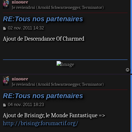
ninouee
Je reviendrai (Arnold Schwarzenegger, Terminator)
RE:Tous nos partenaires
M
02 nov. 2011 14:32
e
Ajout de Descendance Of Charmed
s
s
a
g
e
a
ninouee
t
Je reviendrai (Arnold Schwarzenegger, Terminator)
RE:Tous nos partenaires
M
04 nov. 2011 18:23
e
Ajout de Brisingr, le Monde Fantastique =>
s
s
http://brisingr.forumactif.org/
a
g