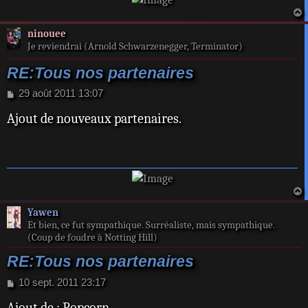
a
ninouee
t
Je reviendrai (Arnold Schwarzenegger, Terminator)
RE:Tous nos partenaires
M
29 août 2011 13:07
e
Ajout de nouveaux partenaires.
s
s
a
g
e
a
Yawen
t
Et bien, ce fut sympathique. Surréaliste, mais sympathique.
(Coup de foudre à Notting Hill)
RE:Tous nos partenaires
M
10 sept. 2011 23:17
e
Ajout de : Popcorn
s