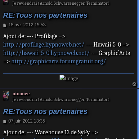
t
Je reviendrai (Arnold Schwarzenegger, Terminator)
RE:Tous nos partenaires
M
18 avr. 2012 19:53
e
Ajout de: --- Profilage =>
s
s
http://profilage.hypnoweb.net/
--- Hawaii 5-0 =>
a
http://hawaii-5-0.hypnoweb.net/
--- Graphic`Arts
g
e
=>
http://graphicarts.forumgratuit.org/
a
ninouee
t
Je reviendrai (Arnold Schwarzenegger, Terminator)
RE:Tous nos partenaires
M
07 juin 2012 18:35
e
Ajout de: --- Warehouse 13 de SyFy =>
s
s