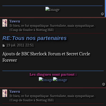
g
e
a
Yawen
t
Et bien, ce fut sympathique. Surréaliste, mais sympathique.
(Coup de foudre à Notting Hill)
RE:Tous nos partenaires
M
19 juil. 2011 22:51
e
Ajouts de BBC Sherlock Forum et Secret Circle
s
s
Forever
a
g
e
Les dingues sont partout :
Yawen
Et bien, ce fut sympathique. Surréaliste, mais sympathique.
(Coup de foudre à Notting Hill)