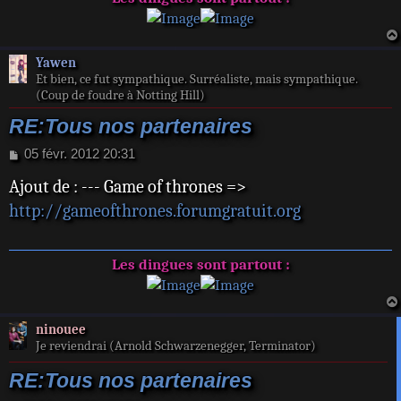
Yawen
Et bien, ce fut sympathique. Surréaliste, mais sympathique.
(Coup de foudre à Notting Hill)
RE:Tous nos partenaires
M
05 févr. 2012 20:31
e
Ajout de : --- Game of thrones =>
s
s
http://gameofthrones.forumgratuit.org
a
g
e
Les dingues sont partout :
ninouee
Je reviendrai (Arnold Schwarzenegger, Terminator)
RE:Tous nos partenaires