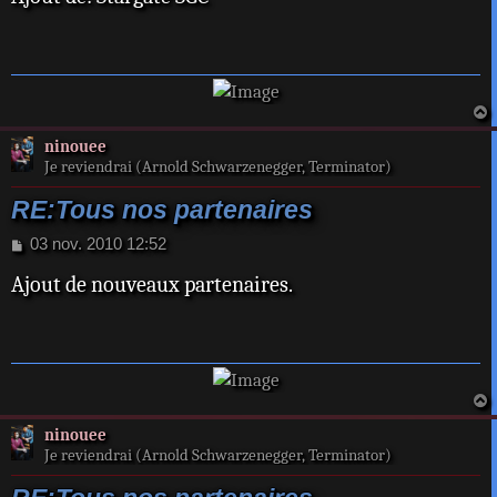
s
a
g
e
a
ninouee
t
Je reviendrai (Arnold Schwarzenegger, Terminator)
RE:Tous nos partenaires
M
03 nov. 2010 12:52
e
Ajout de nouveaux partenaires.
s
s
a
g
e
a
ninouee
t
Je reviendrai (Arnold Schwarzenegger, Terminator)