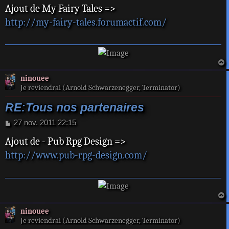
Ajout de My Fairy Tales =>
s
s
http://my-fairy-tales.forumactif.com/
a
g
e
a
ninouee
t
Je reviendrai (Arnold Schwarzenegger, Terminator)
RE:Tous nos partenaires
M
27 nov. 2011 22:15
e
Ajout de - Pub Rpg Design =>
s
s
http://www.pub-rpg-design.com/
a
g
e
a
ninouee
t
Je reviendrai (Arnold Schwarzenegger, Terminator)