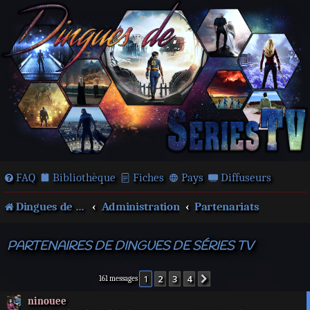
FAQ
Bibliothèque
Fiches
Pays
Diffuseurs
Dingues de séries télé !
Administration
Partenariats
PARTENAIRES DE DINGUES DE SÉRIES TV
1
2
3
4
Suivante
161 messages
ninouee