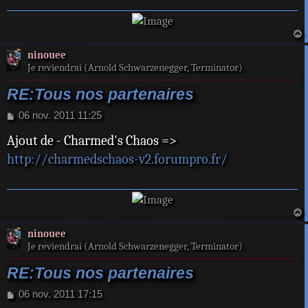
e
a
ninouee
t
Je reviendrai (Arnold Schwarzenegger, Terminator)
RE:Tous nos partenaires
M
06 nov. 2011 11:25
e
Ajout de - Charmed's Chaos =>
s
s
http://charmedschaos-v2.forumpro.fr/
a
g
e
a
ninouee
t
Je reviendrai (Arnold Schwarzenegger, Terminator)
RE:Tous nos partenaires
M
06 nov. 2011 17:15
e