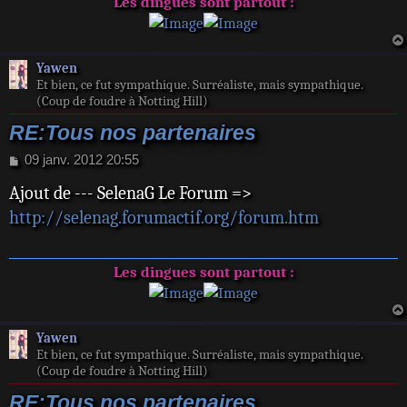
Les dingues sont partout :
Yawen
Et bien, ce fut sympathique. Surréaliste, mais sympathique.
(Coup de foudre à Notting Hill)
RE:Tous nos partenaires
M
09 janv. 2012 20:55
e
Ajout de --- SelenaG Le Forum =>
s
s
http://selenag.forumactif.org/forum.htm
a
g
e
Les dingues sont partout :
Yawen
Et bien, ce fut sympathique. Surréaliste, mais sympathique.
(Coup de foudre à Notting Hill)
RE:Tous nos partenaires