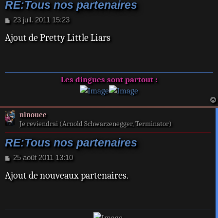
RE:Tous nos partenaires
M
23 juil. 2011 15:23
e
Ajout de Pretty Little Liars
s
s
a
g
e
Les dingues sont partout :
ninouee
Je reviendrai (Arnold Schwarzenegger, Terminator)
RE:Tous nos partenaires
M
25 août 2011 13:10
e
Ajout de nouveaux partenaires.
s
s
a
g
e