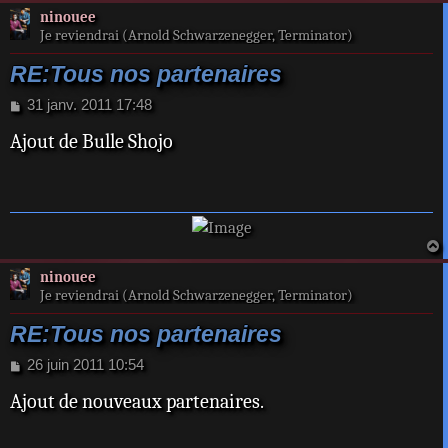
ninouee
t
Je reviendrai (Arnold Schwarzenegger, Terminator)
RE:Tous nos partenaires
M
31 janv. 2011 17:48
e
Ajout de Bulle Shojo
s
s
a
g
e
a
ninouee
t
Je reviendrai (Arnold Schwarzenegger, Terminator)
RE:Tous nos partenaires
M
26 juin 2011 10:54
e
Ajout de nouveaux partenaires.
s
s
a