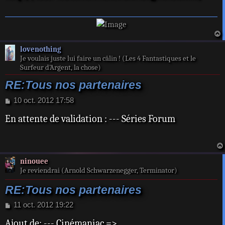
g
e
a
lovenothing
t
Je voulais juste lui faire un câlin ! (Les 4 Fantastiques et le
Surfeur d’Argent, la chose)
RE:Tous nos partenaires
M
10 oct. 2012 17:58
e
En attente de validation : --- Séries Forum
s
s
a
g
e
ninouee
Je reviendrai (Arnold Schwarzenegger, Terminator)
RE:Tous nos partenaires
M
11 oct. 2012 19:22
e
Ajout de: --- Cinémaniac =>
s