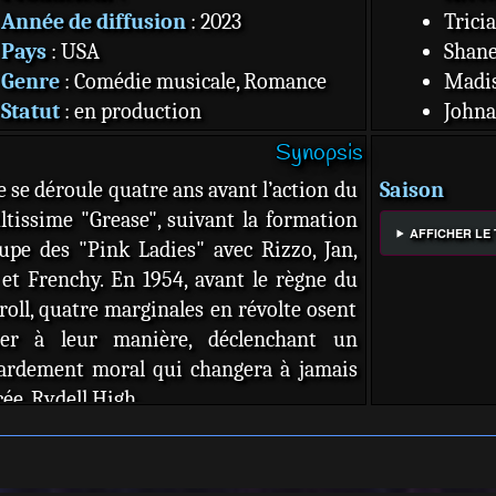
Année de diffusion
: 2023
Trici
Pays
: USA
Shane
Genre
: Comédie musicale, Romance
Madis
Statut
: en production
Johna
Format
: 60 min
Jason
Synopsis
Chaîne
:
Maxwe
e se déroule quatre ans avant l’action du
Saison
Source
:
Allociné
Jacki
ultissime "Grease", suivant la formation
McGe
AFFICHER LE
upe des "Pink Ladies" avec Rizzo, Jan,
Matt 
et Frenchy. En 1954, avant le règne du
Charl
roll, quatre marginales en révolte osent
Alexis
ser à leur manière, déclenchant un
Maxim
rdement moral qui changera à jamais
Joset
cée, Rydell High.
Kalli