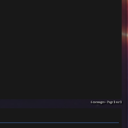
6 messages • Page
1
sur
1