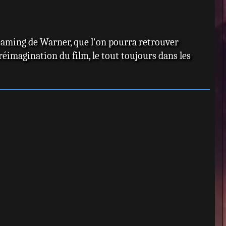
u
t
treaming de Warner, que l'on pourra retrouver
réimagination du film, le tout toujours dans les