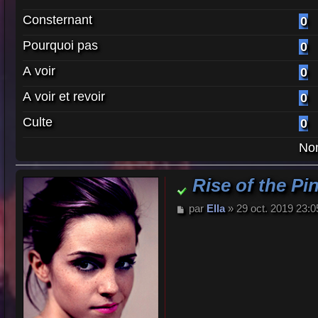
Consternant
0
Pourquoi pas
0
A voir
0
A voir et revoir
0
Culte
0
Nom
Rise of the Pi
M
par
Ella
»
29 oct. 2019 23:0
e
s
s
a
g
e