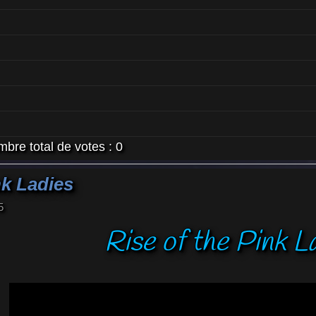
bre total de votes :
0
nk Ladies
5
Rise of the Pink L