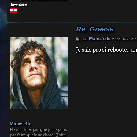
Inventaire
Re: Grease
M
par
Mamz'elle
»
02 nov. 20
e
Je sais pas si rebooter 
s
s
a
g
e
Mamz'elle
Ne me dites pas que je ne peux
pas faire quelque chose. (John