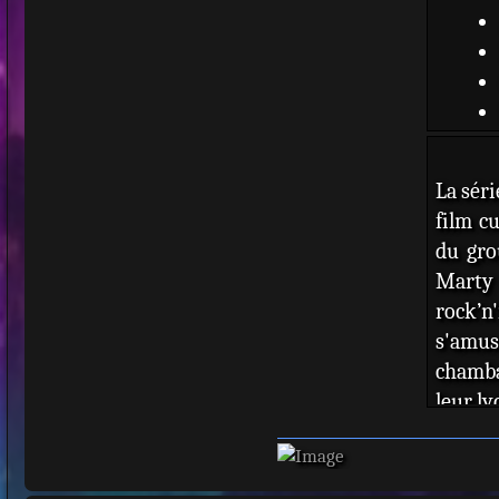
La séri
film c
du gro
Marty 
rock’n'
s'amu
chamba
leur ly