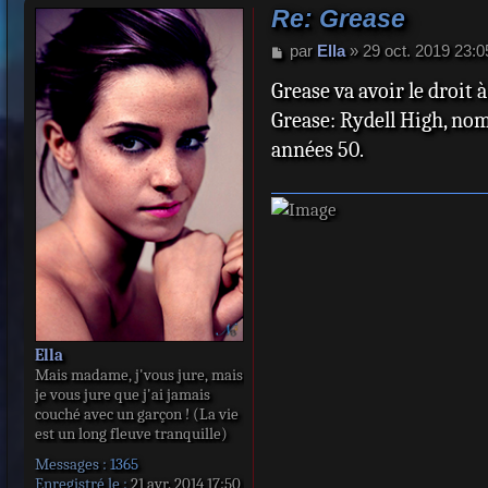
Re: Grease
M
par
Ella
»
29 oct. 2019 23:0
e
Grease va avoir le droit
s
s
Grease: Rydell High, nomm
a
années 50.
g
e
Ella
Mais madame, j'vous jure, mais
je vous jure que j'ai jamais
couché avec un garçon ! (La vie
est un long fleuve tranquille)
Messages :
1365
Enregistré le :
21 avr. 2014 17:50