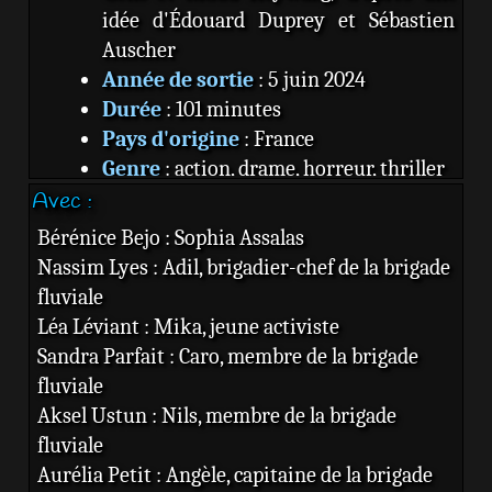
idée d'Édouard Duprey et Sébastien
Auscher
Année de sortie
: 5 juin 2024
Durée
: 101 minutes
Pays d'origine
: France
Genre
: action, drame, horreur, thriller
Avec :
Studio
: Netflix
Source
:
Wikipedia
Bérénice Bejo : Sophia Assalas
Nassim Lyes : Adil, brigadier-chef de la brigade
fluviale
Léa Léviant : Mika, jeune activiste
Sandra Parfait : Caro, membre de la brigade
fluviale
Aksel Ustun : Nils, membre de la brigade
fluviale
Aurélia Petit : Angèle, capitaine de la brigade