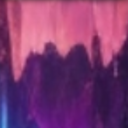
parthénogenèse2.
Alors que douze morts ont été recensés,
l'équipe et Sophia se retrouvent à nouveau
face à la maire. Celle-ci veut à tout prix éviter
la polémique alors que le triathlon doit
commencer dans 24 heures. Sophia et Adil sont
alors mis de côté. Mais les collègues ne veulent
pas s'avouer vaincus et se lancent à la
recherche du « nid » de Lilith pour le détruire.
Alors qu'Angèle participe à la sécurité de la
maire au triathlon, son équipe participe à la
traque du requin. Ils découvrent la présence de
nombreux autres squales. Plusieurs policiers
sont tués. Adil et Sophia parviennent à faire
exploser la crypte des catacombes pour y