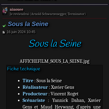
ninouee
Je reviendrai (Arnold Schwarzenegger, Terminator)
Sous la Seine
M
16 juin 2024 10:45
e
Sous la Seine
s
s
a
g
e
AFFICHEFILM_SOUS_LA_SEINE.jpg
Fiche technique
Titre
: Sous la Seine
Réalisateur
: Xavier Gens
Producteur
: Vincent Roget
Scénariste
: Yannick Dahan, Xavier
Gens et Maud Heywang, d'après une