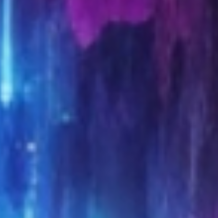
piéger les requins.
Alors qu'Adil est secouru par deux collègues,
Sophia retourne dans l'eau pour vérifier que
les requins sont bien coincés. C'est alors que
Lilith jaillit des gravats et tue à nouveau des
policiers. Elle se dirige ensuite vers les nageurs
du triathlon et en attaque plusieurs, sous les
yeux des médias venus filmer l'événement.
L'armée ouvre alors le feu sur l'animal, ce qui
déclenche l'explosion de vieux obus restés au
fond de la Seine. Cela fait fuir le requin mais
provoque la destruction de plusieurs ponts
parisiens et la montée des eaux. Sophia porte
ensuite secours à Adil, fortement blessé. Mais
ils se retrouvent encerclés par plusieurs