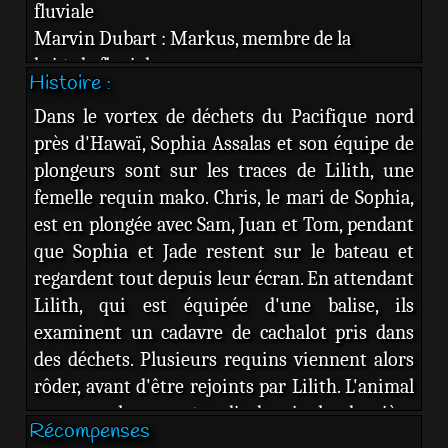
fluviale
Marvin Dubart : Markus, membre de la
brigade fluviale
Histoire :
Daouda Keita : Léopold, membre de la brigade
Dans le vortex de déchets du Pacifique nord
fluviale
près d'Hawaï, Sophia Assalas et son équipe de
Ibrahima Ba : Adama, membre de la brigade
plongeurs sont sur les traces de Lilith, une
fluviale
femelle requin mako. Chris, le mari de Sophia,
Anne Marivin : la maire de Paris8,9
est en plongée avec Sam, Juan et Tom, pendant
Stéphane Jacquot : Poiccard, démineur
que Sophia et Jade restent sur le bateau et
Jean-Marc Bellu : Berruti, démineur
regardent tout depuis leur écran. En attendant
Nagisa Morimoto : Ben, amie activiste de Mika
Lilith, qui est équipée d'une balise, ils
Yannick Choirat : Chris, compagnon de Sophia
examinent un cadavre de cachalot pris dans
Iñaki Lartigue10 : Juan, membre de l'équipe de
des déchets. Plusieurs requins viennent alors
Sophia
rôder, avant d'être rejoints par Lilith. L'animal
Victor Pontecorto : Sam, membre de l'équipe
a anormalement grandi depuis la dernière
de Sophia
Récompenses
rencontre avec l'équipe de Sophia. Lilith
Thomas Espinera : Tom, membre de l'équipe de