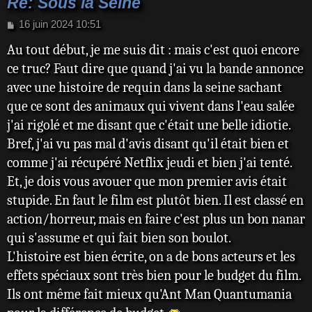
est porté disparu après la chute de son
Re: Sous la Seine
véhicule dans l'eau. La nuit tombée, Mika
M
16 juin 2024 10:51
e
décide de plonger seule près de la carcasse et
Au tout début, je me suis dit : mais c'est quoi encore
s
constate une trace de morsure sur le véhicule.
s
ce truc? Faut dire que quand j'ai vu la bande annonce
a
En sortant de l'eau, elle est appréhendée par
avec une histoire de requin dans la seine sachant
g
Adil, un brigadier chef de la police fluviale de
e
que ce sont des animaux qui vivent dans l'eau salée
Paris. Celui-ci doit faire face à la pression de
j'ai rigolé et me disant que c'était une belle idiotie.
ses supérieurs alors que les championnats du
Bref, j'ai vu pas mal d'avis disant qu'il était bien et
monde de triathlon sont sur le point d'être
comme j'ai récupéré Netflix jeudi et bien j'ai tenté.
organisés dans la capitale. Mika demande alors
Et, je dois vous avouer que mon premier avis était
aux policiers de contacter Sophia.
stupide. En faut le film est plutôt bien. Il est classé en
action/horreur, mais en faire c'est plus un bon nanar
Après la découverte d'un nouveau corps, Adil
qui s'assume et qui fait bien son boulot.
fait donc appel à Sophia. Équipés du traqueur
L'histoire est bien écrite, on a de bons acteurs et les
de balise, ils parviennent à localiser l'animal
effets spéciaux sont très bien pour le budget du film.
mais Mika, aidée par sa petite-amie Ben,
Ils ont même fait mieux qu'Ant Man Quantumania
parvient à désactiver la balise pour protéger