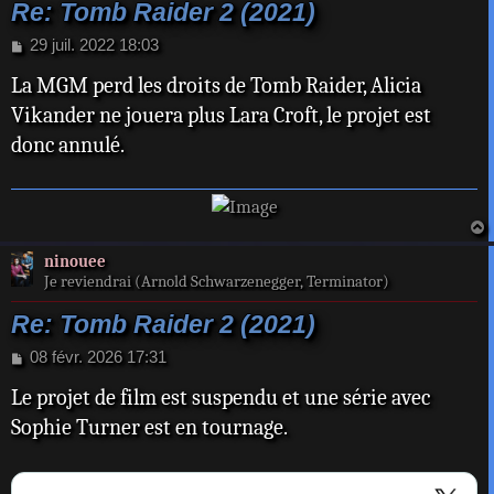
Re: Tomb Raider 2 (2021)
M
29 juil. 2022 18:03
e
La MGM perd les droits de Tomb Raider, Alicia
s
s
Vikander ne jouera plus Lara Croft, le projet est
a
donc annulé.
g
e
a
ninouee
t
Je reviendrai (Arnold Schwarzenegger, Terminator)
Re: Tomb Raider 2 (2021)
M
08 févr. 2026 17:31
e
Le projet de film est suspendu et une série avec
s
s
Sophie Turner est en tournage.
a
g
e