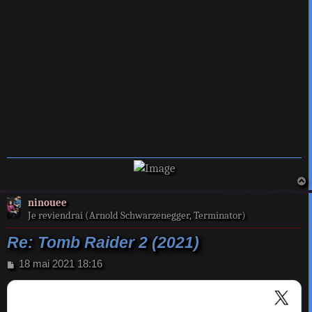
a
ninouee
t
Je reviendrai (Arnold Schwarzenegger, Terminator)
Re: Tomb Raider 2 (2021)
M
18 mai 2021 18:16
e
s
s