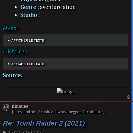
Genre
: aventure ation
Studio
:
Avec :
AFFICHER LE TEXTE
Histoire :
AFFICHER LE TEXTE
Source:
a
ninouee
t
Je reviendrai (Arnold Schwarzenegger, Terminator)
Re: Tomb Raider 2 (2021)
M
15 oct. 2020 19:23