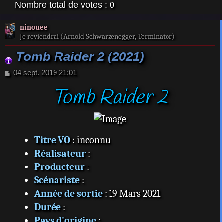
Nombre total de votes :
0
ninouee
Je reviendrai (Arnold Schwarzenegger, Terminator)
Tomb Raider 2 (2021)
M
04 sept. 2019 21:01
e
Tomb Raider 2
s
s
a
g
e
Titre VO
: inconnu
Réalisateur
:
Producteur
:
Scénariste
:
Année de sortie
: 19 Mars 2021
Durée
:
Pays d'origine
: