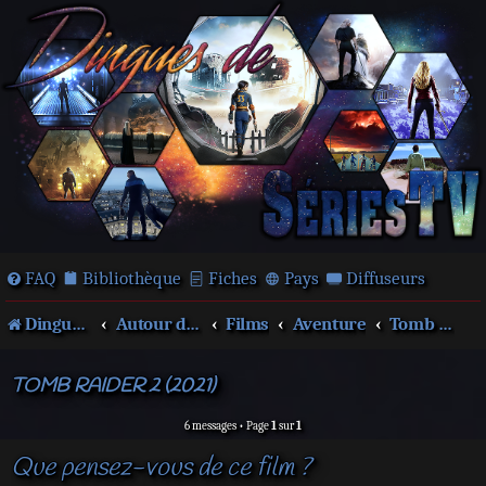
FAQ
Bibliothèque
Fiches
Pays
Diffuseurs
Dingues de séries télé !
Autour des films et séries
Films
Aventure
Tomb Raider
TOMB RAIDER 2 (2021)
6 messages • Page
1
sur
1
Que pensez-vous de ce film ?