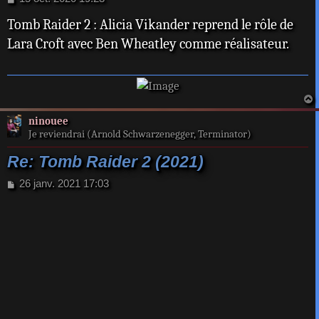
e
Tomb Raider 2 : Alicia Vikander reprend le rôle de
s
s
Lara Croft avec Ben Wheatley comme réalisateur.
a
g
e
a
ninouee
t
Je reviendrai (Arnold Schwarzenegger, Terminator)
Re: Tomb Raider 2 (2021)
M
26 janv. 2021 17:03
e
s
s
a
g
e