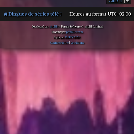
Aller à
Dingues de séries télé !
Heures au format
UTC+02:00
Développé par
phpBB
® Forum Software © phpBB Limited
Traduit par
phpBB-fr.com
Style par
DdSTV 2020
Confidentialité
|
Conditions