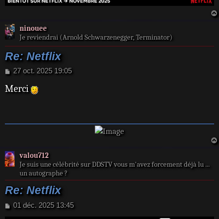
ninouee
Je reviendrai (Arnold Schwarzenegger, Terminator)
Re: Netflix
M
27 oct. 2025 19:05
e
Merci
s
s
a
g
e
valou712
Je suis une célébrité sur DDSTV vous m'avez forcement déjà lu ...
un autographe ?
Re: Netflix
M
01 déc. 2025 13:45
e