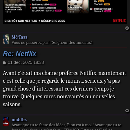
M&Tass
Vous ne passerez pas! (Seigneur des anneaux)
Re: Netflix
M
01 déc. 2025 18:38
e
Avant c'était ma chaine préférée Netlfix, maintenant
s
s
c'est celle que je regarde le moins... sérieux y'a pas
a
grand chose d'intéressant ces derniers temps je
g
e
trouve. Quelques rares nouveautés ou nouvelles
saisons.
middle.
Avant que tu te fasse des idées, Finn est à moi ! Avant que tu te