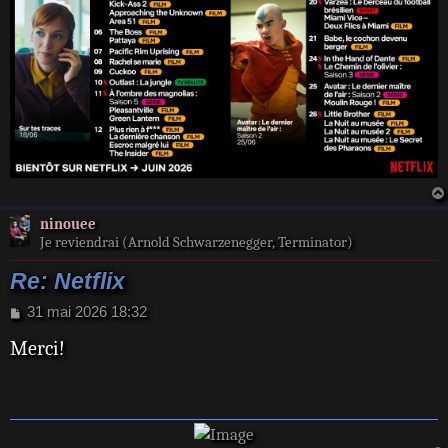
ninouee
Je reviendrai (Arnold Schwarzenegger, Terminator)
Re: Netflix
M
31 mai 2026 18:32
e
Merci!
s
s
a
g
e