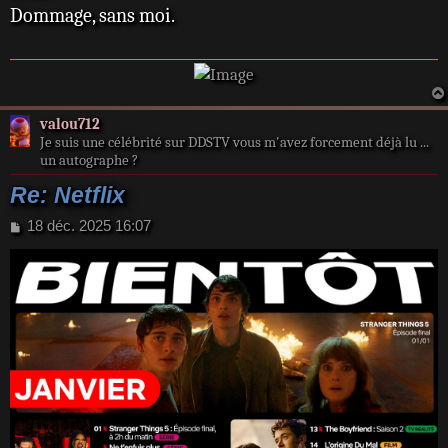
s
Dommage, sans moi.
a
g
e
valou712
Je suis une célébrité sur DDSTV vous m'avez forcement déjà lu ...
un autographe ?
Re: Netflix
M
18 déc. 2025 16:07
e
s
s
a
g
e