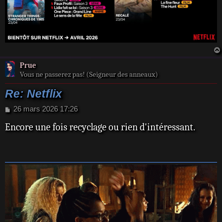
Prue
Vous ne passerez pas! (Seigneur des anneaux)
Re: Netflix
M
26 mars 2026 17:26
e
Encore une fois recyclage ou rien d'intéressant.
s
s
a
g
e