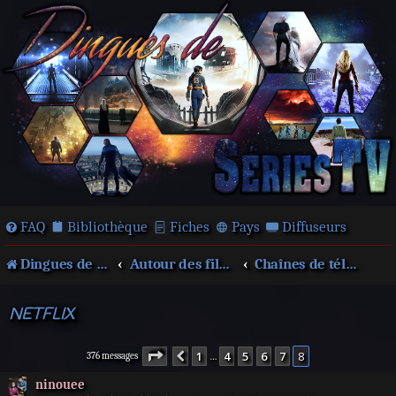
FAQ
Bibliothèque
Fiches
Pays
Diffuseurs
Dingues de séries télé !
Autour des films et séries
Chaînes de télévision
NETFLIX
Page
8
sur
8
1
4
5
6
7
8
Précédente
376 messages
…
ninouee