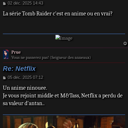
M
02 déc. 2025 14:43
e
La série Tomb Raider c'est en anime ou en vrai?
s
s
a
g
e
Prue
Vous ne passerez pas! (Seigneur des anneaux)
Re: Netflix
M
05 déc. 2025 07:12
e
Un anime ninouee.
s
s
Je vous rejoint middle et M&Tass, Netflix a perdu de
a
sa valeur d'antan..
g
e