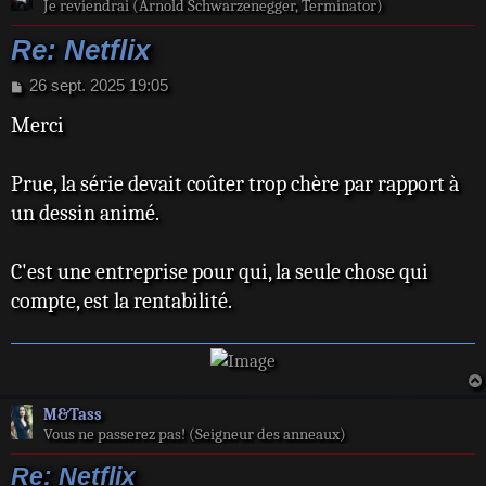
Je reviendrai (Arnold Schwarzenegger, Terminator)
Re: Netflix
M
26 sept. 2025 19:05
e
Merci
s
s
a
Prue, la série devait coûter trop chère par rapport à
g
e
un dessin animé.
C'est une entreprise pour qui, la seule chose qui
compte, est la rentabilité.
M&Tass
Vous ne passerez pas! (Seigneur des anneaux)
Re: Netflix