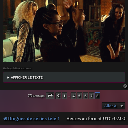
Mon badge challenge série, merci.
AFFICHER LE TEXTE
Page
8
sur
8
1
4
5
6
7
8
Précédente
376 messages
…
Aller à
Dingues de séries télé !
Heures au format
UTC+02:00