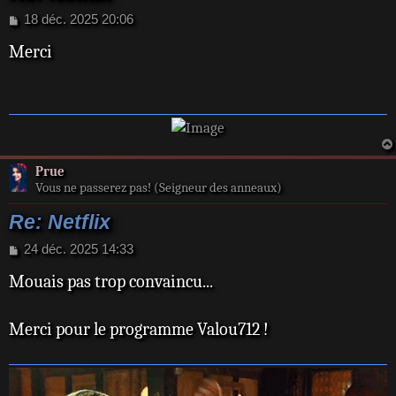
M
18 déc. 2025 20:06
e
Merci
s
s
a
g
e
Prue
Vous ne passerez pas! (Seigneur des anneaux)
Re: Netflix
M
24 déc. 2025 14:33
e
Mouais pas trop convaincu...
s
s
a
Merci pour le programme Valou712 !
g
e