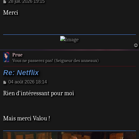
M
28 juil. 2026 19:15
e
Merci
s
s
a
g
e
Prue
Vous ne passerez pas! (Seigneur des anneaux)
Re: Netflix
M
04 août 2026 18:14
e
Rien d'intéressant pour moi
s
s
a
g
e
Mais merci Valou !