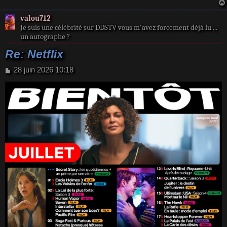
valou712
Je suis une célébrité sur DDSTV vous m'avez forcement déjà lu ...
un autographe ?
Re: Netflix
M
28 juin 2026 10:18
e
s
s
a
g
e