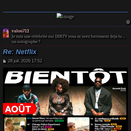
a
g
e
valou712
Je suis une célébrité sur DDSTV vous m'avez forcement déjà lu ...
un autographe ?
Re: Netflix
M
28 juil. 2026 17:52
e
s
s
a
g
e