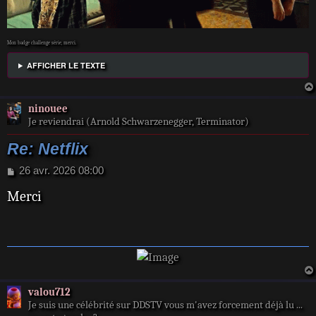
Mon badge challenge série, merci.
AFFICHER LE TEXTE
ninouee
Je reviendrai (Arnold Schwarzenegger, Terminator)
Re: Netflix
M
26 avr. 2026 08:00
e
Merci
s
s
a
g
e
valou712
Je suis une célébrité sur DDSTV vous m'avez forcement déjà lu ...