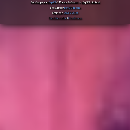
Développé par
phpBB
® Forum Software © phpBB Limited
Traduit par
phpBB-fr.com
Style par
DdSTV 2020
Confidentialité
|
Conditions