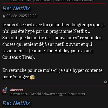
fasse des idées, je m’en fous ! (The 100, Octavia et Clarke)
Re: Netflix
M
02 déc. 2025 12:28
e
Je suis d'accord avec toi ça fait bien longtemps que je
s
s
n'ai pas été hypé par un programme Netflix ..
a
Surtout que la moitié des "nouveautés" ce sont des
g
e
choses qui étaient déjà sur netflix avant et qui
reviennent ... (comme The Holiday par ex, ou à
Couteaux Tirés).
En revanche pour ce mois-ci, je suis hyper contente
pour Younger
ninouee
Je reviendrai (Arnold Schwarzenegger, Terminator)
Re: Netflix