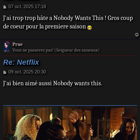
M
07 oct. 2025 17:18
e
J'ai trop trop hâte a Nobody Wants This ! Gros coup
s
s
de coeur pour la premiere saison
a
g
e
Prue
Vous ne passerez pas! (Seigneur des anneaux)
Re: Netflix
M
09 oct. 2025 20:30
e
J'ai bien aimé aussi Nobody wants this.
s
s
a
g
e