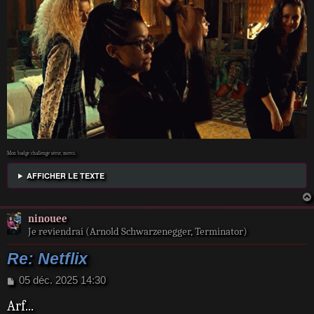
Mon badge challenge série, merci.
AFFICHER LE TEXTE
ninouee
Je reviendrai (Arnold Schwarzenegger, Terminator)
Re: Netflix
M
05 déc. 2025 14:30
e
Arf...
s