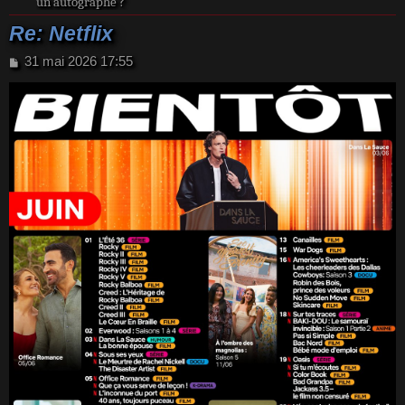
un autographe ?
Re: Netflix
M
31 mai 2026 17:55
e
s
s
a
g
e