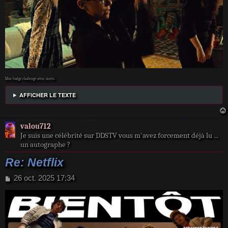
Mon badge challenge série, merci.
AFFICHER LE TEXTE
valou712
Je suis une célébrité sur DDSTV vous m'avez forcement déjà lu ...
un autographe ?
Re: Netflix
M
26 oct. 2025 17:34
e
s
s
a
g