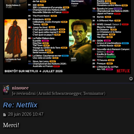
ninouee
Je reviendrai (Arnold Schwarzenegger, Terminator)
Re: Netflix
M
28 juin 2026 10:47
e
Merci!
s
s