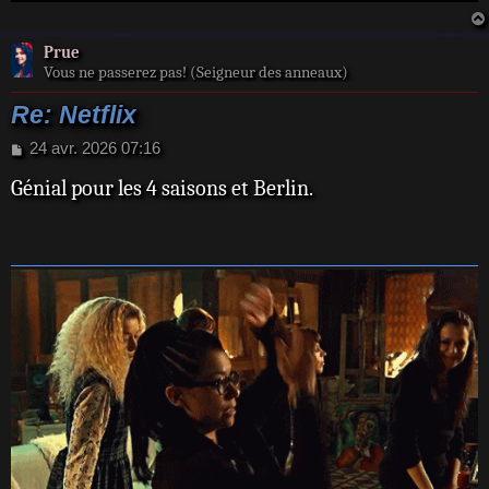
Prue
Vous ne passerez pas! (Seigneur des anneaux)
Re: Netflix
M
24 avr. 2026 07:16
e
Génial pour les 4 saisons et Berlin.
s
s
a
g
e