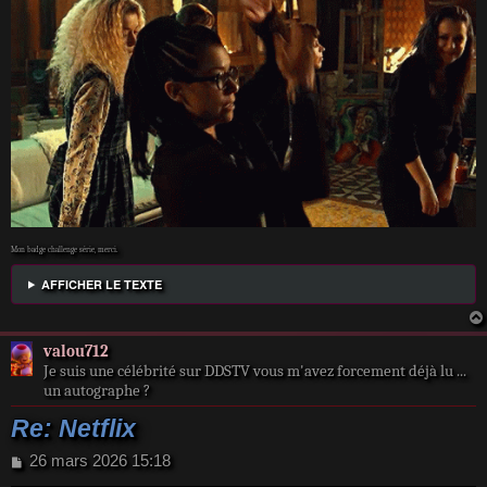
Mon badge challenge série, merci.
AFFICHER LE TEXTE
valou712
Je suis une célébrité sur DDSTV vous m'avez forcement déjà lu ...
un autographe ?
Re: Netflix
M
26 mars 2026 15:18
e