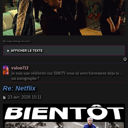
Mon badge challenge série, merci.
AFFICHER LE TEXTE
valou712
Je suis une célébrité sur DDSTV vous m'avez forcement déjà lu ...
un autographe ?
Re: Netflix
M
23 avr. 2026 15:11
e
s
s
a
g
e