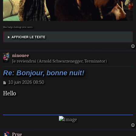
Mon badge challenge série, merci.
AFFICHER LE TEXTE
ninouee
Je reviendrai (Arnold Schwarzenegger, Terminator)
Re: Bonjour, bonne nuit!
M
10 juin 2026 08:50
e
Hello
s
s
a
g
e
Prue