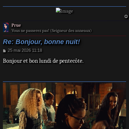
g
e
Prue
Vous ne passerez pas! (Seigneur des anneaux)
Re: Bonjour, bonne nuit!
M
25 mai 2026 11:18
e
Bonjour et bon lundi de pentecôte.
s
s
a
g
e