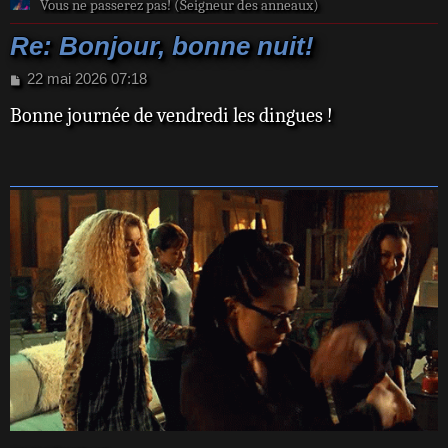
Vous ne passerez pas! (Seigneur des anneaux)
Re: Bonjour, bonne nuit!
M
22 mai 2026 07:18
e
Bonne journée de vendredi les dingues !
s
s
a
g
e