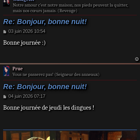
Notre amour c’est notre maison, nos pieds peuvent la quitter,
mais nos cœurs jamais. (Revenge)
Re: Bonjour, bonne nuit!
M
03 juin 2026 10:54
e
Bonne journée :)
s
s
a
g
e
Prue
Vous ne passerez pas! (Seigneur des anneaux)
Re: Bonjour, bonne nuit!
M
04 juin 2026 07:17
e
Bonne journée de jeudi les dingues !
s
s
a
g
e