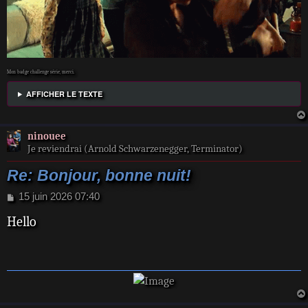
Mon badge challenge série, merci.
AFFICHER LE TEXTE
ninouee
Je reviendrai (Arnold Schwarzenegger, Terminator)
Re: Bonjour, bonne nuit!
M
15 juin 2026 07:40
e
Hello
s
s
a
g
e