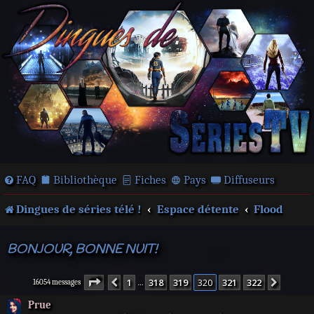
FAQ
Bibliothèque
Fiches
Pays
Diffuseurs
Dingues de séries télé !
Espace détente
Flood
BONJOUR, BONNE NUIT!
Page
320
sur
322
1
318
319
320
321
322
Précédente
Suivan
16054 messages
…
Prue