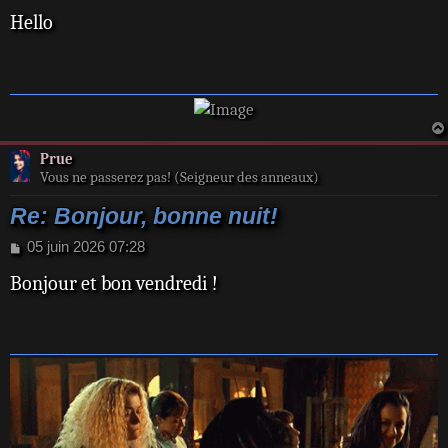
e
Hello
s
s
a
g
e
Prue
Vous ne passerez pas! (Seigneur des anneaux)
Re: Bonjour, bonne nuit!
M
05 juin 2026 07:28
e
Bonjour et bon vendredi !
s
s
a
g
e