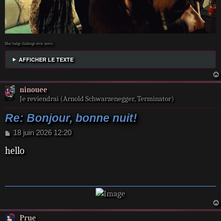
Mon badge challenge série, merci.
AFFICHER LE TEXTE
ninouee
Je reviendrai (Arnold Schwarzenegger, Terminator)
Re: Bonjour, bonne nuit!
M
18 juin 2026 12:20
e
hello
s
s
a
g
e
Prue