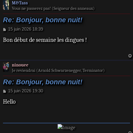
M&Tass
Vous ne passerez pas! (Seigneur des anneaux)
Re: Bonjour, bonne nuit!
M
15 juin 2026 18:39
e
Bon début de semaine les dingues !
s
s
a
g
e
ninouee
Je reviendrai (Arnold Schwarzenegger, Terminator)
Re: Bonjour, bonne nuit!
M
15 juin 2026 19:30
e
Hello
s
s
a
g
e