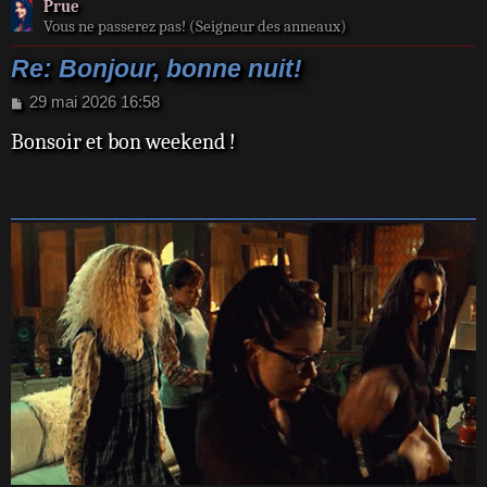
Prue
Vous ne passerez pas! (Seigneur des anneaux)
Re: Bonjour, bonne nuit!
M
29 mai 2026 16:58
e
Bonsoir et bon weekend !
s
s
a
g
e