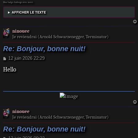
Mon badge challenge série, merci.
AFFICHER LE TEXTE
ninouee
Je reviendrai (Arnold Schwarzenegger, Terminator)
Re: Bonjour, bonne nuit!
M
12 juin 2026 22:29
e
Hello
s
s
a
g
e
ninouee
Je reviendrai (Arnold Schwarzenegger, Terminator)
Re: Bonjour, bonne nuit!
M