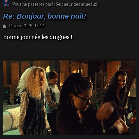
Vous ne passerez pas! (Seigneur des anneaux)
Re: Bonjour, bonne nuit!
M
11 juin 2026 07:14
e
Bonne journée les dingues !
s
s
a
g
e