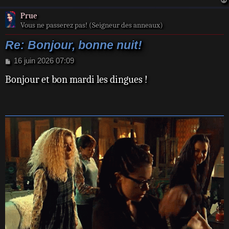
Prue
Vous ne passerez pas! (Seigneur des anneaux)
Re: Bonjour, bonne nuit!
M
16 juin 2026 07:09
e
Bonjour et bon mardi les dingues !
s
s
a
g
e