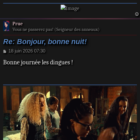
e
Prue
Vous ne passerez pas! (Seigneur des anneaux)
Re: Bonjour, bonne nuit!
M
18 juin 2026 07:30
e
Bonne journée les dingues !
s
s
a
g
e