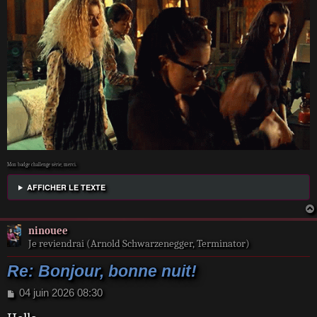
Mon badge challenge série, merci.
AFFICHER LE TEXTE
ninouee
Je reviendrai (Arnold Schwarzenegger, Terminator)
Re: Bonjour, bonne nuit!
M
04 juin 2026 08:30
e