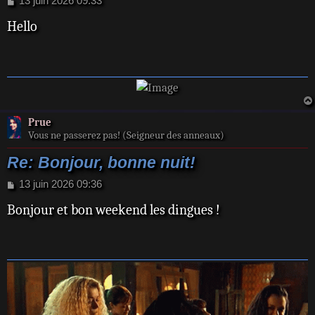
13 juin 2026 09:33
e
Hello
s
s
a
g
e
Prue
Vous ne passerez pas! (Seigneur des anneaux)
Re: Bonjour, bonne nuit!
M
13 juin 2026 09:36
e
Bonjour et bon weekend les dingues !
s
s
a
g
e