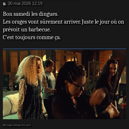
M
30 mai 2026 12:19
e
Bon samedi les dingues.
s
s
Les orages vont sûrement arriver. Juste le jour où on
a
prévoit un barbecue.
g
e
C'est toujours comme ça.
Mon badge challenge série, merci.