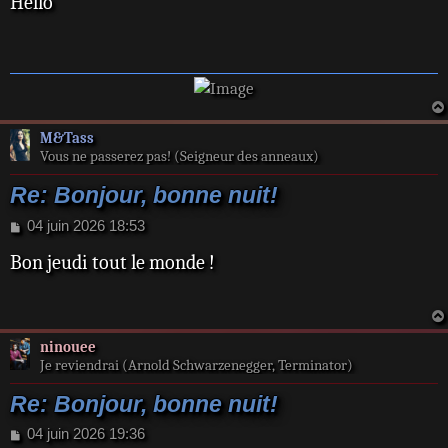
Hello
s
s
a
g
e
M&Tass
Vous ne passerez pas! (Seigneur des anneaux)
Re: Bonjour, bonne nuit!
M
04 juin 2026 18:53
e
Bon jeudi tout le monde !
s
s
a
g
e
ninouee
Je reviendrai (Arnold Schwarzenegger, Terminator)
Re: Bonjour, bonne nuit!
M
04 juin 2026 19:36