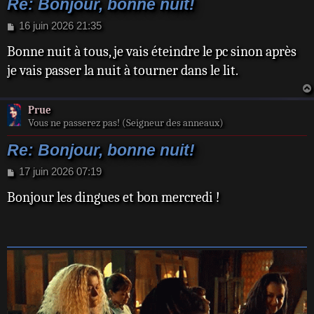
Re: Bonjour, bonne nuit!
M
16 juin 2026 21:35
e
Bonne nuit à tous, je vais éteindre le pc sinon après
s
s
je vais passer la nuit à tourner dans le lit.
a
g
e
Prue
Vous ne passerez pas! (Seigneur des anneaux)
Re: Bonjour, bonne nuit!
M
17 juin 2026 07:19
e
Bonjour les dingues et bon mercredi !
s
s
a
g
e