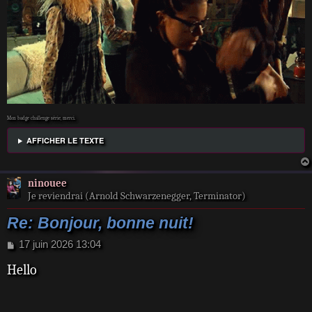
Mon badge challenge série, merci.
AFFICHER LE TEXTE
ninouee
Je reviendrai (Arnold Schwarzenegger, Terminator)
Re: Bonjour, bonne nuit!
M
17 juin 2026 13:04
e
Hello
s
s
a
g