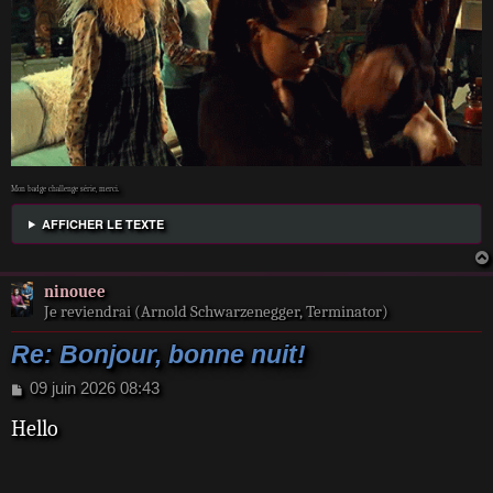
Mon badge challenge série, merci.
AFFICHER LE TEXTE
ninouee
Je reviendrai (Arnold Schwarzenegger, Terminator)
Re: Bonjour, bonne nuit!
M
09 juin 2026 08:43
e
Hello
s
s
a
g