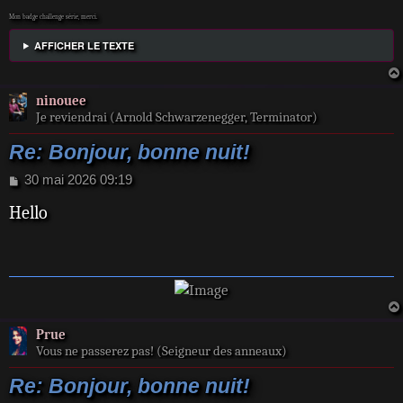
Mon badge challenge série, merci.
AFFICHER LE TEXTE
ninouee
Je reviendrai (Arnold Schwarzenegger, Terminator)
Re: Bonjour, bonne nuit!
M
30 mai 2026 09:19
e
Hello
s
s
a
g
e
Prue
Vous ne passerez pas! (Seigneur des anneaux)
Re: Bonjour, bonne nuit!