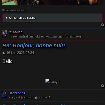
Mon badge challenge série, merci.
AFFICHER LE TEXTE
ninouee
Je reviendrai (Arnold Schwarzenegger, Terminator)
Re: Bonjour, bonne nuit!
M
16 juin 2026 07:34
e
Hello
s
s
a
g
e
Mercedes
Ca y est je suis dingue aussi !