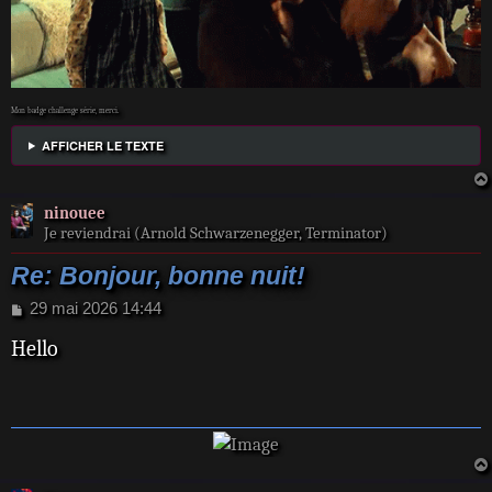
Mon badge challenge série, merci.
AFFICHER LE TEXTE
ninouee
Je reviendrai (Arnold Schwarzenegger, Terminator)
Re: Bonjour, bonne nuit!
M
29 mai 2026 14:44
e
Hello
s
s
a
g
e