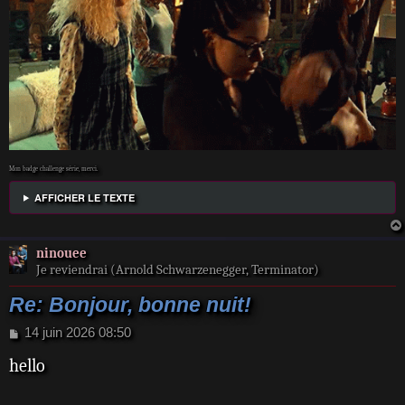
Mon badge challenge série, merci.
AFFICHER LE TEXTE
ninouee
Je reviendrai (Arnold Schwarzenegger, Terminator)
Re: Bonjour, bonne nuit!
M
14 juin 2026 08:50
e
hello
s
s
a