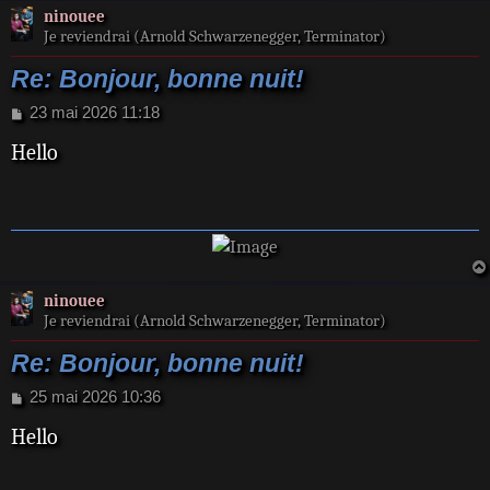
ninouee
Je reviendrai (Arnold Schwarzenegger, Terminator)
Re: Bonjour, bonne nuit!
M
23 mai 2026 11:18
e
Hello
s
s
a
g
e
ninouee
Je reviendrai (Arnold Schwarzenegger, Terminator)
Re: Bonjour, bonne nuit!
M
25 mai 2026 10:36
e
Hello
s
s
a