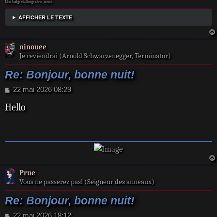
Mon badge challenge série, merci.
AFFICHER LE TEXTE
ninouee
Je reviendrai (Arnold Schwarzenegger, Terminator)
Re: Bonjour, bonne nuit!
M
22 mai 2026 08:29
e
Hello
s
s
a
g
e
Prue
Vous ne passerez pas! (Seigneur des anneaux)
Re: Bonjour, bonne nuit!
M
22 mai 2026 18:12