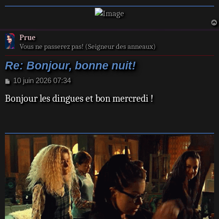
e
Prue
Vous ne passerez pas! (Seigneur des anneaux)
Re: Bonjour, bonne nuit!
M
10 juin 2026 07:34
e
Bonjour les dingues et bon mercredi !
s
s
a
g
e