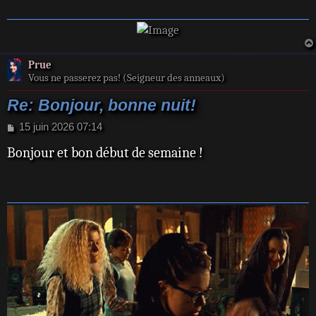
g
e
Prue
Vous ne passerez pas! (Seigneur des anneaux)
Re: Bonjour, bonne nuit!
M
15 juin 2026 07:14
e
Bonjour et bon début de semaine !
s
s
a
g
e