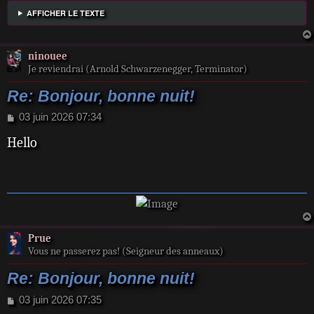
AFFICHER LE TEXTE
ninouee
Je reviendrai (Arnold Schwarzenegger, Terminator)
Re: Bonjour, bonne nuit!
M
03 juin 2026 07:34
e
Hello
s
s
a
g
e
Prue
Vous ne passerez pas! (Seigneur des anneaux)
Re: Bonjour, bonne nuit!
M
03 juin 2026 07:35
e