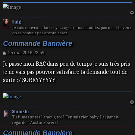
e
Suig
Je suis nouveau alors soyez sages et machouillez pas mes cheveux
on se connait pas encore assez
Commande Bannière
M
25 mai 2016 22:59
e
Je passe mon BAC dans peu de temps je suis très pris
s
s
je ne vais pas pouvoir satisfaire ta demande tout de
a
suite :/ SORRYYYYYY
g
e
Shinishi
Tu fumes après l’amour, toi ? J’en sais rien baby. J’ai jamais
regardé. (Austin Powers)
Commande Bannière