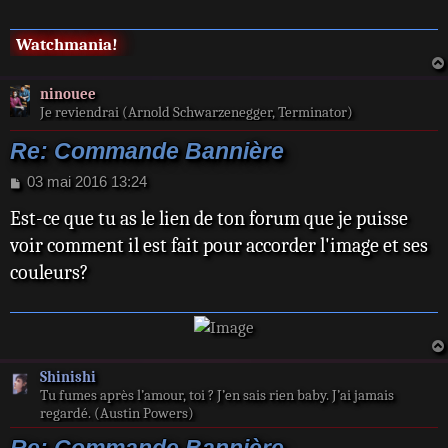
g
e
Watchmania!
ninouee
Je reviendrai (Arnold Schwarzenegger, Terminator)
Re: Commande Bannière
M
03 mai 2016 13:24
e
Est-ce que tu as le lien de ton forum que je puisse
s
s
voir comment il est fait pour accorder l'image et ses
a
couleurs?
g
e
Shinishi
Tu fumes après l’amour, toi ? J’en sais rien baby. J’ai jamais
regardé. (Austin Powers)