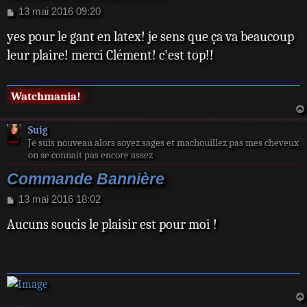
M
13 mai 2016 09:20
e
yes pour le gant en latex! je sens que ça va beaucoup
s
s
leur plaire! merci Clément! c'est top!!
a
g
e
Watchmania!
Suig
Je suis nouveau alors soyez sages et machouillez pas mes cheveux
on se connait pas encore assez
Commande Bannière
M
13 mai 2016 18:02
e
Aucuns soucis le plaisir est pour moi !
s
s
a
g
e