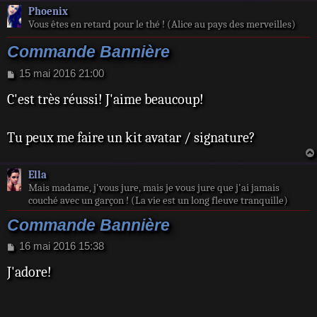
Phoenix
Vous êtes en retard pour le thé ! (Alice au pays des merveilles)
Commande Bannière
M
15 mai 2016 21:00
e
C'est très réussi! J'aime beaucoup!
s
s
a
Tu peux me faire un kit avatar / signature?
g
e
Ella
Mais madame, j'vous jure, mais je vous jure que j'ai jamais
couché avec un garçon ! (La vie est un long fleuve tranquille)
Commande Bannière
M
16 mai 2016 15:38
e
J'adore!
s
s
a
g