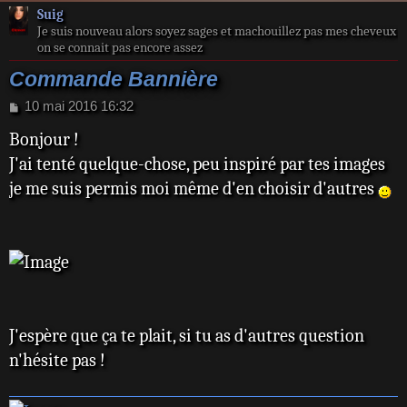
Suig
Je suis nouveau alors soyez sages et machouillez pas mes cheveux
on se connait pas encore assez
Commande Bannière
M
10 mai 2016 16:32
e
Bonjour !
s
s
J'ai tenté quelque-chose, peu inspiré par tes images
a
je me suis permis moi même d'en choisir d'autres
g
e
J'espère que ça te plait, si tu as d'autres question
n'hésite pas !