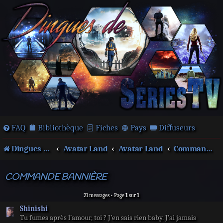
FAQ
Bibliothèque
Fiches
Pays
Diffuseurs
Dingues de séries télé !
Avatar Land
Avatar Land
Commandes
COMMANDE BANNIÈRE
21 messages • Page
1
sur
1
Shinishi
Tu fumes après l’amour, toi ? J’en sais rien baby. J’ai jamais