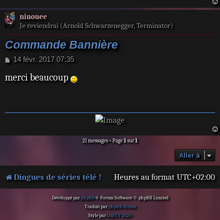
ninouee
Je reviendrai (Arnold Schwarzenegger, Terminator)
Commande Bannière
M
14 févr. 2017 07:35
e
merci beaucoup
s
s
a
g
e
21 messages • Page
1
sur
1
Aller à
Dingues de séries télé !
Heures au format
UTC+02:00
Développé par
phpBB
® Forum Software © phpBB Limited
Traduit par
phpBB-fr.com
Style par
DdSTV 2020