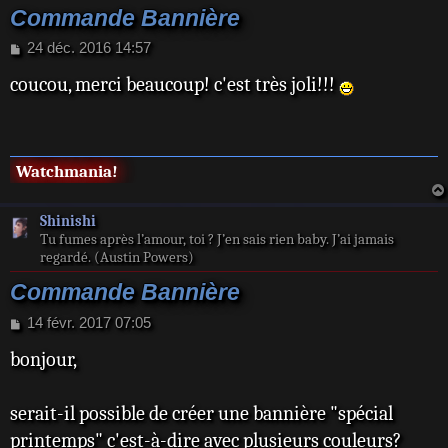
Commande Bannière
M
24 déc. 2016 14:57
e
coucou, merci beaucoup! c'est très joli!!!
s
s
a
g
e
Watchmania!
Shinishi
Tu fumes après l’amour, toi ? J’en sais rien baby. J’ai jamais
regardé. (Austin Powers)
Commande Bannière
M
14 févr. 2017 07:05
e
bonjour,
s
s
a
serait-il possible de créer une bannière "spécial
g
e
printemps" c'est-à-dire avec plusieurs couleurs?