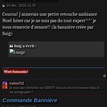
M
24 déc. 2016 11:35
e
Coucou! j'aimerais une petite retouche ambiance
s
s
Noel-hiver car je ne suis pas du tout expert^^' je
a
vous remercie d'avance!! (la bannière créée par
g
e
Suig)
Suig a écrit :
Watchmania!
valou712
Je suis une célébrité sur DDSTV vous m'avez forcement déjà lu ...
un autographe ?
Commande Bannière