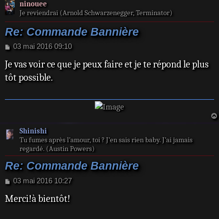
ninouee
Je reviendrai (Arnold Schwarzenegger, Terminator)
Re: Commande Bannière
M
03 mai 2016 09:10
e
Je vas voir ce que je peux faire et je te répond le plus
s
s
tôt possible.
a
g
e
Shinishi
Tu fumes après l’amour, toi ? J’en sais rien baby. J’ai jamais
regardé. (Austin Powers)
Re: Commande Bannière
M
03 mai 2016 10:27
e
Merci!à bientôt!
s
s
a