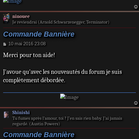
ninouee
Je reviendrai (Arnold Schwarzenegger, Terminator)
Commande Bannière
M
10 mai 2016 23:08
e
Merci pour ton aide!
s
s
a
J'avoue qu'avec les nouveautés du forum je suis
g
e
complètement débordée.
Shinishi
Tu fumes après l’amour, toi ? J’en sais rien baby. J’ai jamais
regardé. (Austin Powers)
Commande Bannière