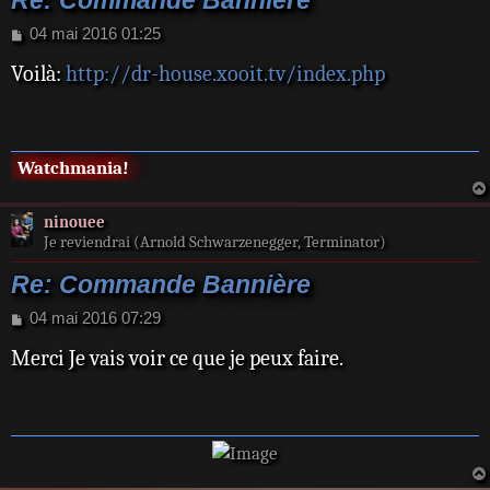
Re: Commande Bannière
M
04 mai 2016 01:25
e
Voilà:
http://dr-house.xooit.tv/index.php
s
s
a
g
e
Watchmania!
ninouee
Je reviendrai (Arnold Schwarzenegger, Terminator)
Re: Commande Bannière
M
04 mai 2016 07:29
e
Merci Je vais voir ce que je peux faire.
s
s
a
g
e