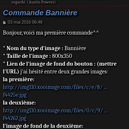
regardé. (Austin Powers)
Commande Bannière
M
03 mai 2016 06:48
e
Bonjour, voici ma première commande^^
s
s
a
* Nom du type d'image :
Bannière
g
e
* Taille de l'image :
800x350
* Lien de l'image de fond du bouton : (mettre
l'URL)
j'ai hésité entre deux grandes images:
la première:
http://img110.xooimage.com/files/c/e/8/ ...
f4425e.jpg
la deuxième:
http://img110.xooimage.com/files/0/c/9/ ...
f44262.jpg
l'image de fond de la deuxième: