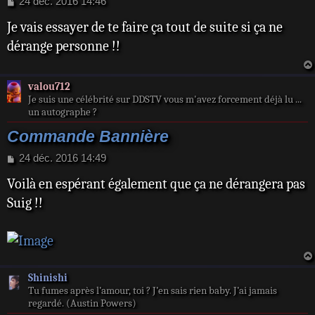
M
24 déc. 2016 14:46
e
Je vais essayer de te faire ça tout de suite si ça ne
s
s
dérange personne !!
a
g
e
valou712
Je suis une célébrité sur DDSTV vous m'avez forcement déjà lu ...
un autographe ?
Commande Bannière
M
24 déc. 2016 14:49
e
Voilà en espérant également que ça ne dérangera pas
s
s
Suig !!
a
g
e
Shinishi
Tu fumes après l’amour, toi ? J’en sais rien baby. J’ai jamais
regardé. (Austin Powers)