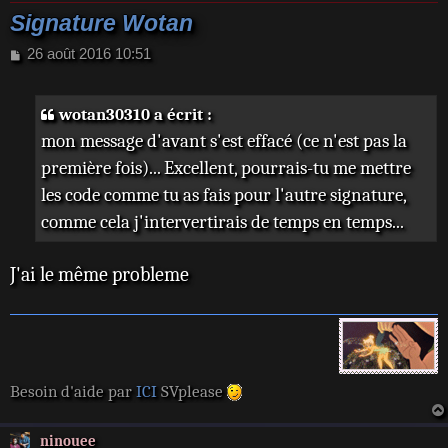
Signature Wotan
M
26 août 2016 10:51
e
s
s
wotan30310 a écrit :
a
mon message d'avant s'est effacé (ce n'est pas la
g
e
première fois)... Excellent, pourrais-tu me mettre
les code comme tu as fais pour l'autre signature,
comme cela j'intervertirais de temps en temps...
J'ai le même probleme
Besoin d'aide par
ICI
SVplease
ninouee