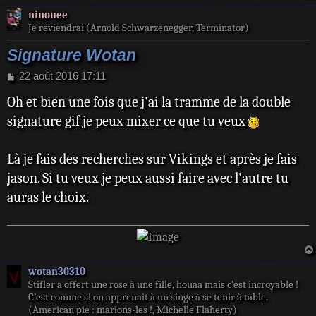
ninouee
Je reviendrai (Arnold Schwarzenegger, Terminator)
Signature Wotan
M
22 août 2016 17:11
e
Oh et bien une fois que j'ai la tramme de la double
s
s
signature gif je peux mixer ce que tu veux
a
g
e
Là je fais des recherches sur Vikings et après je fais
jason. Si tu veux je peux aussi faire avec l'autre tu
auras le choix.
wotan30310
Stifler a offert une rose à une fille, houaa mais c’est incroyable !
C’est comme si on apprenait à un singe à se tenir à table.
(American pie : marions-les !, Michelle Flaherty)