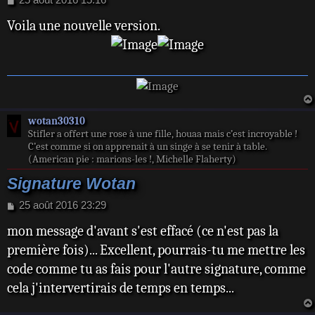
e
Voila une nouvelle version.
s
s
a
g
e
wotan30310
Stifler a offert une rose à une fille, houaa mais c’est incroyable !
C’est comme si on apprenait à un singe à se tenir à table.
(American pie : marions-les !, Michelle Flaherty)
Signature Wotan
M
25 août 2016 23:29
e
mon message d'avant s'est effacé (ce n'est pas la
s
s
première fois)... Excellent, pourrais-tu me mettre les
a
code comme tu as fais pour l'autre signature, comme
g
e
cela j'intervertirais de temps en temps...