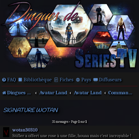
FAQ
Bibliothèque
Fiches
Pays
Diffuseurs
Dingues de séries télé !
Avatar Land
Avatar Land
Commandes
SIGNATURE WOTAN
31 messages • Page
1
sur
1
wotan30310
Stifler a offert une rose à une fille, houaa mais c’est incroyable !