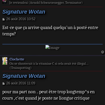
Je reviendrai (Arnold Schwarzenegger, Terminator)
Signature Wotan
M
26 août 2016 10:52
e
Est-ce que ça arrive quand quelqu'un à posté entre
s
s
temps?
a
g
e
Clochette
On se shooterait à la vitamine C si cela avait été illégal…
(Trainspotting)
Signature Wotan
M
26 août 2016 11:09
e
pour ma part non .. peut être trop longtemp^s en
s
s
cours , c'est quand je poste ne liongue critique
a
g