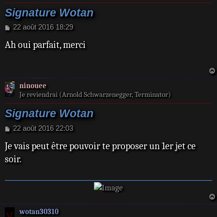
Signature Wotan
M
22 août 2016 18:29
e
Ah oui parfait, merci
s
s
a
g
e
ninouee
Je reviendrai (Arnold Schwarzenegger, Terminator)
Signature Wotan
M
22 août 2016 22:03
e
Je vais peut être pouvoir te proposer un 1er jet ce
s
s
soir.
a
g
e
wotan30310