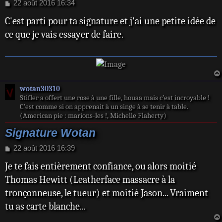
M
22 août 2016 16:34
e
C'est parti pour ta signature et j'ai une petite idée de
s
s
ce que je vais essayer de faire.
a
g
e
wotan30310
Stifler a offert une rose à une fille, houaa mais c’est incroyable !
C’est comme si on apprenait à un singe à se tenir à table.
(American pie : marions-les !, Michelle Flaherty)
Signature Wotan
M
22 août 2016 16:39
e
Je te fais entièrement confiance, ou alors moitié
s
s
Thomas Hewitt (Leatherface massacre à la
a
tronçonneuse, le tueur) et moitié Jason... Vraiment
g
e
tu as carte blanche...