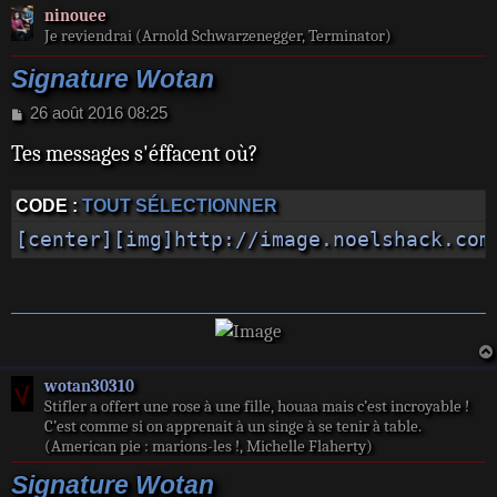
ninouee
Je reviendrai (Arnold Schwarzenegger, Terminator)
Signature Wotan
M
26 août 2016 08:25
e
Tes messages s'éffacent où?
s
s
a
CODE :
TOUT SÉLECTIONNER
g
e
[center][img]http://image.noelshack.com
wotan30310
Stifler a offert une rose à une fille, houaa mais c’est incroyable !
C’est comme si on apprenait à un singe à se tenir à table.
(American pie : marions-les !, Michelle Flaherty)
Signature Wotan