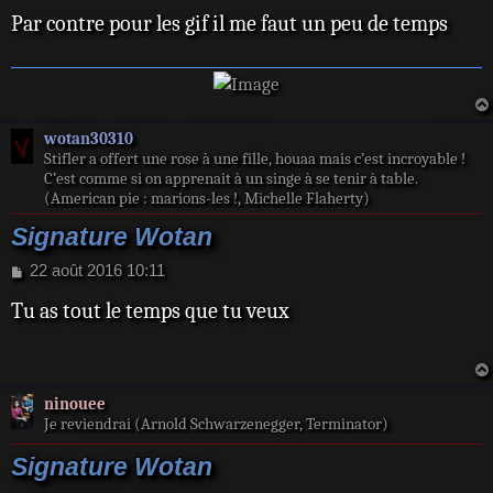
a
Par contre pour les gif il me faut un peu de temps
g
e
wotan30310
Stifler a offert une rose à une fille, houaa mais c’est incroyable !
C’est comme si on apprenait à un singe à se tenir à table.
(American pie : marions-les !, Michelle Flaherty)
Signature Wotan
M
22 août 2016 10:11
e
Tu as tout le temps que tu veux
s
s
a
g
e
ninouee
Je reviendrai (Arnold Schwarzenegger, Terminator)
Signature Wotan