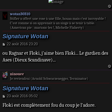
wotan30310
Stifler a offert une rose à une fille, houaa mais c’est incroyable !
C’est comme si on apprenait à un singe à se tenir à table.
(American pie : marions-les !, Michelle Flaherty)
Signature Wotan
M
22 août 2016 23:20
e
ou Ragnar et Floki, j'aime bien Floki... Le gardien des
s
s
Ases (Dieux Scandinave)...
a
g
e
ninouee
Je reviendrai (Arnold Schwarzenegger, Terminator)
Signature Wotan
M
23 août 2016 05:02
e
Floki est complètement fou du coup je l'adore.
s
s