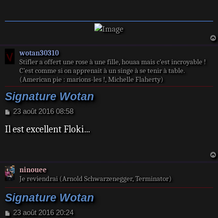
a
g
e
wotan30310
Stifler a offert une rose à une fille, houaa mais c’est incroyable !
C’est comme si on apprenait à un singe à se tenir à table.
(American pie : marions-les !, Michelle Flaherty)
Signature Wotan
M
23 août 2016 08:58
e
Il est excellent Floki...
s
s
a
g
e
ninouee
Je reviendrai (Arnold Schwarzenegger, Terminator)
Signature Wotan
M
23 août 2016 20:24