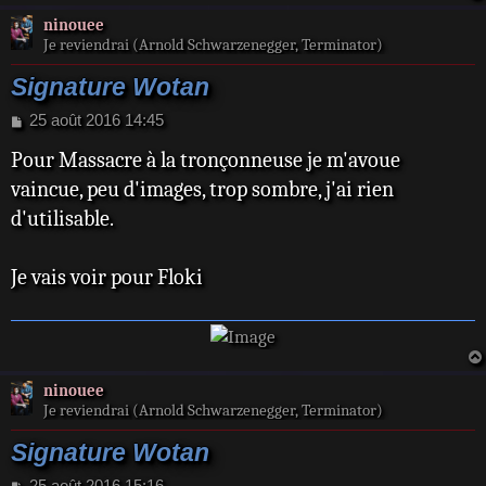
ninouee
Je reviendrai (Arnold Schwarzenegger, Terminator)
Signature Wotan
M
25 août 2016 14:45
e
Pour Massacre à la tronçonneuse je m'avoue
s
s
vaincue, peu d'images, trop sombre, j'ai rien
a
d'utilisable.
g
e
Je vais voir pour Floki
ninouee
Je reviendrai (Arnold Schwarzenegger, Terminator)
Signature Wotan
M
25 août 2016 15:16