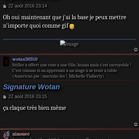
M
22 août 2016 23:14
e
Oh oui maintenant que j'ai la base je peux mettre
s
s
n'importe quoi comme gif
a
g
e
wotan30310
Stifler a offert une rose à une fille, houaa mais c’est incroyable !
C’est comme si on apprenait à un singe à se tenir à table.
(American pie : marions-les !, Michelle Flaherty)
Signature Wotan
M
22 août 2016 23:15
e
ça claque très bien même
s
s
a
g
e
ninouee