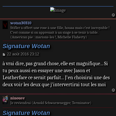
wotan30310
Stifler a offert une rose à une fille, houaa mais c’est incroyable !
C’est comme si on apprenait à un singe à se tenir à table.
(American pie : marions-les !, Michelle Flaherty)
Signature Wotan
M
22 août 2016 23:12
e
à vrai dire, pas grand chose, elle est magnifique... Si
s
s
tu peux aussi en essayer une avec Jason et
a
Leatherface ce serait parfait... J'en choisirai une des
g
e
deux voir les deux que j'intervertirai tout les moi
ninouee
Je reviendrai (Arnold Schwarzenegger, Terminator)
Signature Wotan