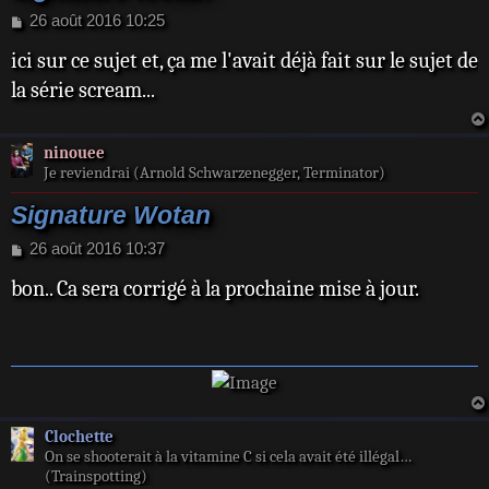
M
26 août 2016 10:25
e
ici sur ce sujet et, ça me l'avait déjà fait sur le sujet de
s
s
la série scream...
a
g
e
ninouee
Je reviendrai (Arnold Schwarzenegger, Terminator)
Signature Wotan
M
26 août 2016 10:37
e
bon.. Ca sera corrigé à la prochaine mise à jour.
s
s
a
g
e
Clochette
On se shooterait à la vitamine C si cela avait été illégal…
(Trainspotting)