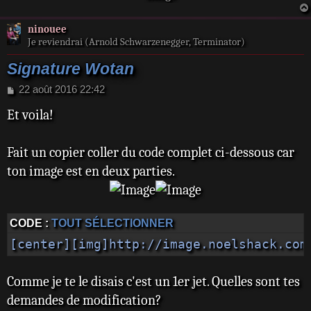
ninouee
Je reviendrai (Arnold Schwarzenegger, Terminator)
Signature Wotan
M
22 août 2016 22:42
e
Et voila!
s
s
a
Fait un copier coller du code complet ci-dessous car
g
e
ton image est en deux parties.
CODE :
TOUT SÉLECTIONNER
[center][img]http://image.noelshack.com
Comme je te le disais c'est un 1er jet. Quelles sont tes
demandes de modification?