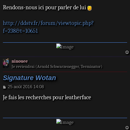
e
Rendons-nous ici pour parler de lui
s
s
a
http://ddstv.fr/forum/viewtopic.php?
g
e
f=238&t=10651
ninouee
Je reviendrai (Arnold Schwarzenegger, Terminator)
Signature Wotan
M
25 août 2016 14:08
e
Je fais les recherches pour leatherface
s
s
a
g
e