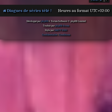
Dingues de séries télé !
Heures au format
UTC+02:00
Développé par
phpBB
® Forum Software © phpBB Limited
Traduit par
phpBB-fr.com
Style par
DdSTV 2020
Confidentialité
|
Conditions