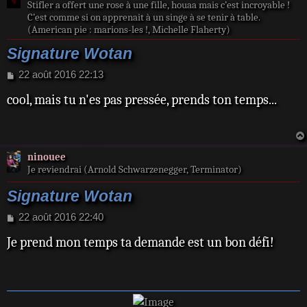
Stifler a offert une rose à une fille, houaa mais c’est incroyable !
C’est comme si on apprenait à un singe à se tenir à table.
(American pie : marions-les !, Michelle Flaherty)
Signature Wotan
M
22 août 2016 22:13
e
cool, mais tu n'es pas pressée, prends ton temps...
s
s
a
g
e
ninouee
Je reviendrai (Arnold Schwarzenegger, Terminator)
Signature Wotan
M
22 août 2016 22:40
e
Je prend mon temps ta demande est un bon défi!
s
s
a
g
e