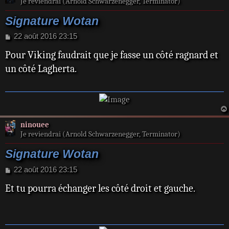
Je reviendrai (Arnold Schwarzenegger, Terminator)
Signature Wotan
M
22 août 2016 23:15
e
Pour Viking faudrait que je fasse un côté ragnard et
s
s
un côté Lagherta.
a
g
e
ninouee
Je reviendrai (Arnold Schwarzenegger, Terminator)
Signature Wotan
M
22 août 2016 23:15
e
Et tu pourra échanger les côté droit et gauche.
s
s
a
g
e