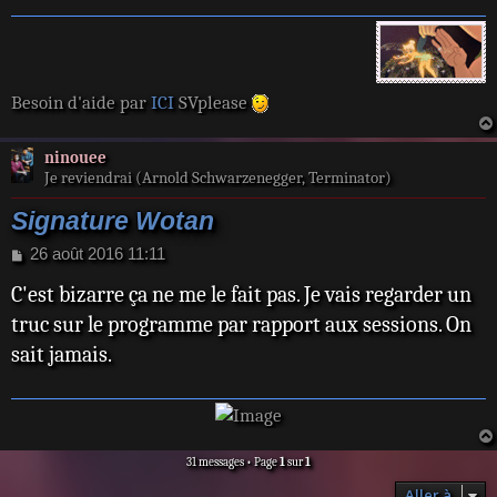
e
Besoin d'aide par
ICI
SVplease
ninouee
Je reviendrai (Arnold Schwarzenegger, Terminator)
Signature Wotan
M
26 août 2016 11:11
e
C'est bizarre ça ne me le fait pas. Je vais regarder un
s
s
truc sur le programme par rapport aux sessions. On
a
sait jamais.
g
e
31 messages • Page
1
sur
1
Aller à