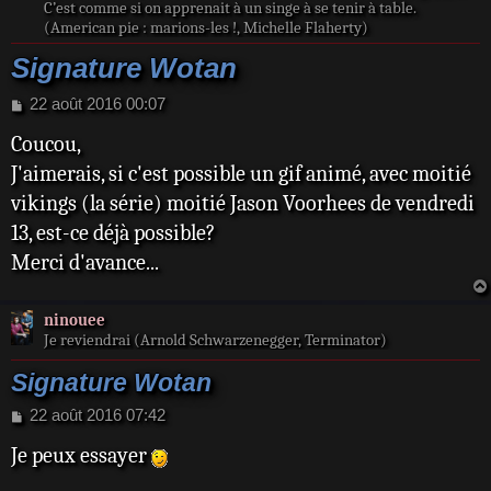
C’est comme si on apprenait à un singe à se tenir à table.
(American pie : marions-les !, Michelle Flaherty)
Signature Wotan
M
22 août 2016 00:07
e
Coucou,
s
s
J'aimerais, si c'est possible un gif animé, avec moitié
a
vikings (la série) moitié Jason Voorhees de vendredi
g
e
13, est-ce déjà possible?
Merci d'avance...
ninouee
Je reviendrai (Arnold Schwarzenegger, Terminator)
Signature Wotan
M
22 août 2016 07:42
e
Je peux essayer
s
s