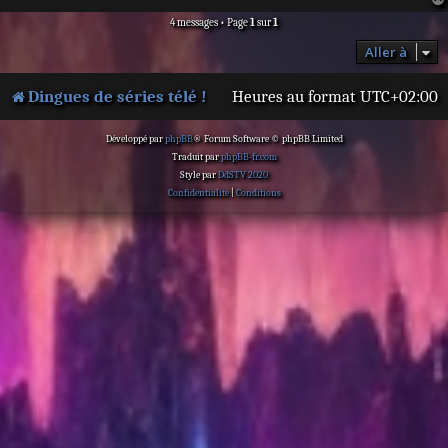
4 messages • Page
1
sur
1
Aller à
Dingues de séries télé !
Heures au format
UTC+02:00
Développé par
phpBB
® Forum Software © phpBB Limited
Traduit par
phpBB-fr.com
Style par
DdSTV 2020
Confidentialité
|
Conditions