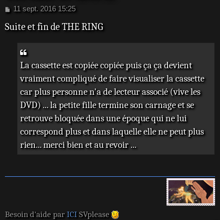
M
11 sept. 2016 15:25
e
Suite et fin de THE RING
s
s
a
g
e
La cassette est copiée copiée puis ça ça devient
vraiment compliqué de faire visualiser la cassette
car plus personne n'a de lecteur associé (vive les
DVD) ... la petite fille termine son carnage et se
retrouve bloquée dans une époque qui ne lui
correspond plus et dans laquelle elle ne peut plus
rien... merci bien et au revoir ...
Besoin d'aide par
ICI
SVplease