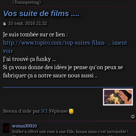
(Trainspotting)
Vos suite de films ....
M
10 sept. 2016 21:32
e
Je suis tombée sur ce lien :
s
s
http://www.topito.com/top-suites-films- ... iment-
a
voir
g
e
J'ai trouvé ça funky ...
Si ça vous donne des idées je pense qu'on peux se
fabriquer ça a notre sauce nous aussi ..
Besoin d'aide par
ICI
SVplease
wotan30310
Stifler a offert une rose à une fille, houaa mais c’est incroyable !