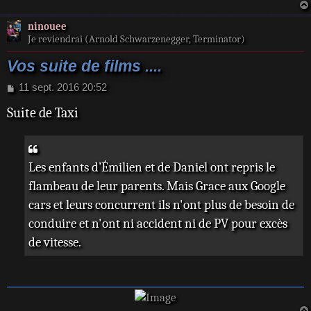
ninouee
Je reviendrai (Arnold Schwarzenegger, Terminator)
Vos suite de films ....
M
11 sept. 2016 20:52
e
Suite de Taxi
s
s
a
g
e
Les enfants d’Émilien et de Daniel ont repris le
flambeau de leur parents. Mais Grace aux Google
cars et leurs concurrent ils n'ont plus de besoin de
conduire et n'ont ni accident ni de PV pour excès
de vitesse.