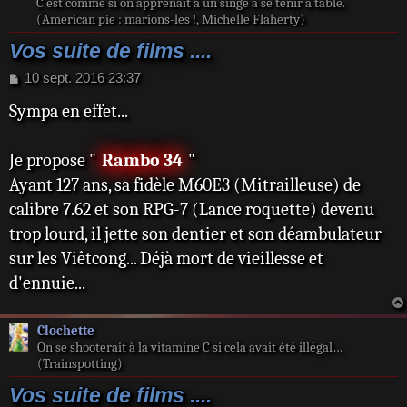
C’est comme si on apprenait à un singe à se tenir à table.
(American pie : marions-les !, Michelle Flaherty)
Vos suite de films ....
M
10 sept. 2016 23:37
e
Sympa en effet...
s
s
a
Je propose "
Rambo 34
"
g
e
Ayant 127 ans, sa fidèle M60E3 (Mitrailleuse) de
calibre 7.62 et son RPG-7 (Lance roquette) devenu
trop lourd, il jette son dentier et son déambulateur
sur les Viêtcong... Déjà mort de vieillesse et
d'ennuie...
Clochette
On se shooterait à la vitamine C si cela avait été illégal…
(Trainspotting)
Vos suite de films ....