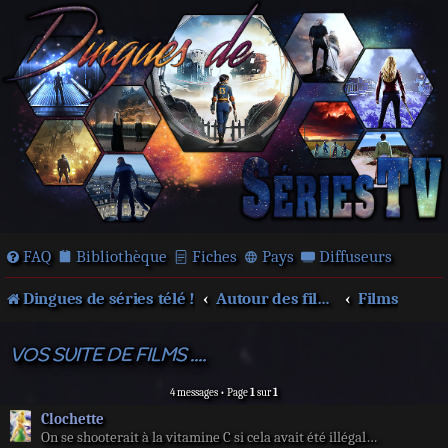
FAQ
Bibliothèque
Fiches
Pays
Diffuseurs
Dingues de séries télé !
Autour des films et séries
Films
VOS SUITE DE FILMS ....
4 messages • Page
1
sur
1
Clochette
On se shooterait à la vitamine C si cela avait été illégal…