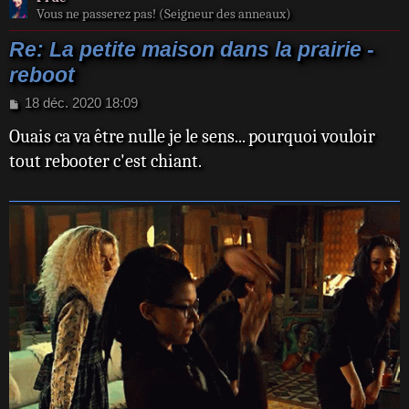
Vous ne passerez pas! (Seigneur des anneaux)
Re: La petite maison dans la prairie -
reboot
M
18 déc. 2020 18:09
e
Ouais ca va être nulle je le sens... pourquoi vouloir
s
s
tout rebooter c'est chiant.
a
g
e