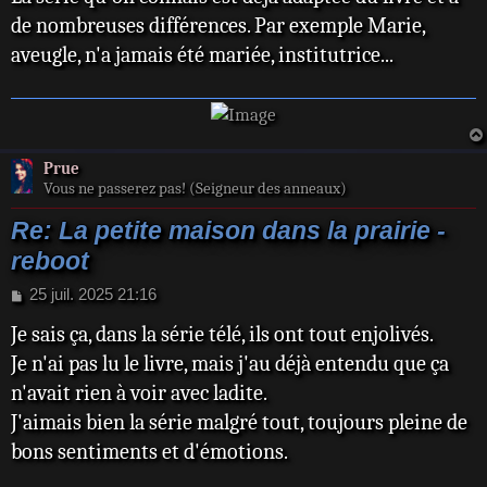
e
de nombreuses différences. Par exemple Marie,
aveugle, n'a jamais été mariée, institutrice...
Prue
Vous ne passerez pas! (Seigneur des anneaux)
Re: La petite maison dans la prairie -
reboot
M
25 juil. 2025 21:16
e
Je sais ça, dans la série télé, ils ont tout enjolivés.
s
s
Je n'ai pas lu le livre, mais j'au déjà entendu que ça
a
n'avait rien à voir avec ladite.
g
e
J'aimais bien la série malgré tout, toujours pleine de
bons sentiments et d'émotions.