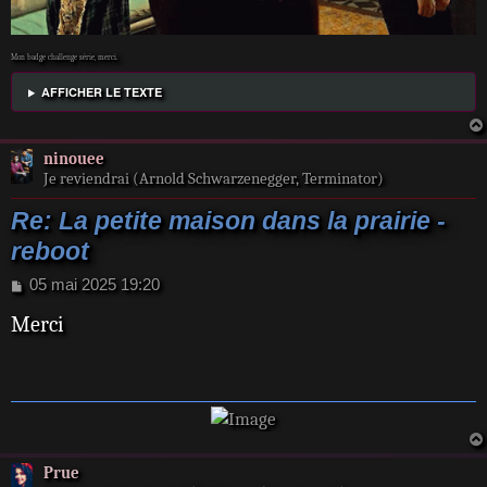
Mon badge challenge série, merci.
AFFICHER LE TEXTE
ninouee
Je reviendrai (Arnold Schwarzenegger, Terminator)
Re: La petite maison dans la prairie -
reboot
M
05 mai 2025 19:20
e
Merci
s
s
a
g
e
Prue