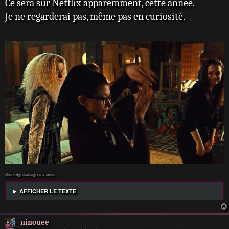
Ce sera sur Netflix apparemment, cette année.
s
s
Je ne regarderai pas, même pas en curiosité.
a
g
e
Mon badge challenge série, merci.
AFFICHER LE TEXTE
ninouee