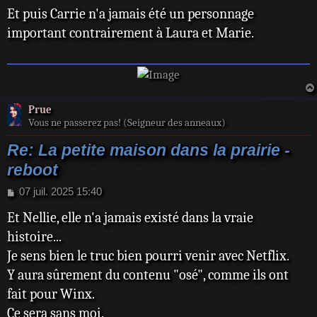
Et puis Carrie n'a jamais été un personnage
s
s
important contrairement à Laura et Marie.
a
g
e
Prue
Vous ne passerez pas! (Seigneur des anneaux)
Re: La petite maison dans la prairie -
reboot
M
07 juil. 2025 15:40
e
Et Nellie, elle n'a jamais existé dans la vraie
s
s
histoire...
a
Je sens bien le truc bien pourri venir avec Netflix.
g
e
Y aura sûrement du contenu "osé", comme ils ont
fait pour Winx.
Ce sera sans moi.