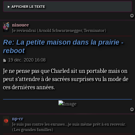
AFFICHER LE TEXTE
ninouee
Je reviendrai (Arnold Schwarzenegger, Terminator)
Re: La petite maison dans la prairie -
reboot
M
19 déc. 2020 16:08
e
Je ne pense pas que Charled ait un portable mais on
s
s
peut s’attendre à de sacrées surprises vu la mode de
a
ces dernières années.
g
e
np-cr
Je suis pas contre les excuses…je suis même prêt à en recevoir.
(Les grandes familles)