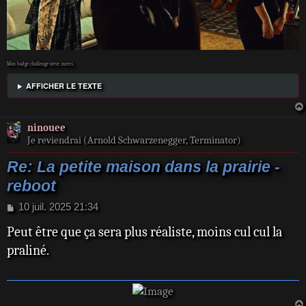
Mon badge challenge série, merci.
AFFICHER LE TEXTE
ninouee
Je reviendrai (Arnold Schwarzenegger, Terminator)
Re: La petite maison dans la prairie -
reboot
M
10 juil. 2025 21:34
e
Peut être que ça sera plus réaliste, moins cul cul la
s
s
praliné.
a
g
e