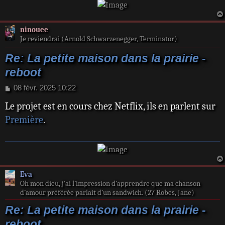
ninouee
Je reviendrai (Arnold Schwarzenegger, Terminator)
Re: La petite maison dans la prairie -
reboot
M
08 févr. 2025 10:22
e
Le projet est en cours chez Netflix, ils en parlent sur
s
s
Première
.
a
g
e
Eva
Oh mon dieu, j’ai l’impression d’apprendre que ma chanson
d’amour préférée parlait d’un sandwich. (27 Robes, Jane)
Re: La petite maison dans la prairie -
reboot