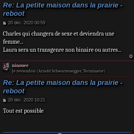
Re: La petite maison dans la prairie -
reboot
M
20 déc. 2020 00:59
e
Charles qui changera de sexe et deviendra une
s
s
femme...
a
Laura sera un transgenre non binaire ou autres...
g
e
ninouee
Je reviendrai (Arnold Schwarzenegger, Terminator)
Re: La petite maison dans la prairie -
reboot
M
20 déc. 2020 10:21
e
Tout est possible
s
s
a
g
e