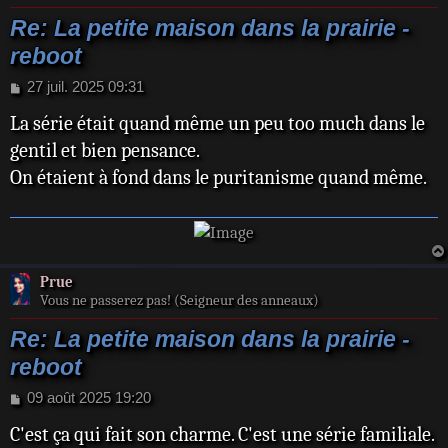
Re: La petite maison dans la prairie -
reboot
M
27 juil. 2025 09:31
e
La série était quand même un peu too much dans le
s
s
gentil et bien pensance.
a
On étaient à fond dans le puritanisme quand même.
g
e
Prue
Vous ne passerez pas! (Seigneur des anneaux)
Re: La petite maison dans la prairie -
reboot
M
09 août 2025 19:20
e
C'est ça qui fait son charme. C'est une série familiale.
s