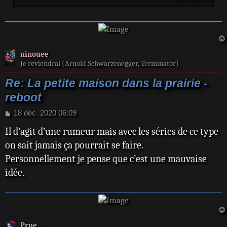
ninouee
Je reviendrai (Arnold Schwarzenegger, Terminator)
Re: La petite maison dans la prairie -
reboot
M
18 déc. 2020 06:09
e
Il d’agit d’une rumeur mais avec les séries de ce type
s
s
on sait jamais ça pourrait se faire.
a
Personnellement je pense que c’est une mauvaise
g
e
idée.
Prue