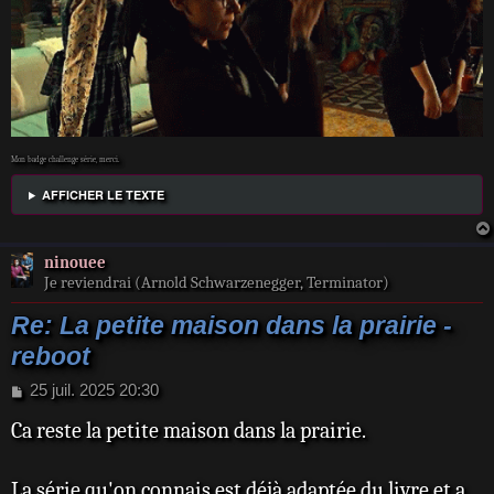
Mon badge challenge série, merci.
AFFICHER LE TEXTE
ninouee
Je reviendrai (Arnold Schwarzenegger, Terminator)
Re: La petite maison dans la prairie -
reboot
M
25 juil. 2025 20:30
e
Ca reste la petite maison dans la prairie.
s
s
a
La série qu'on connais est déjà adaptée du livre et a
g