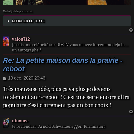
Mon badge challenge série, merci.
AFFICHER LE TEXTE
valou712
Je suis une célébrité sur DDSTV vous m'avez forcement déjà lu ...
un autographe ?
Re: La petite maison dans la prairie -
reboot
M
18 déc. 2020 20:46
e
Très mauvaise idée, plus ça va plus je deviens
s
s
totalement anti-reboot ! C'est une série encore ultra
a
populaire c'est clairement pas un bon choix !
g
e
ninouee
Je reviendrai (Arnold Schwarzenegger, Terminator)