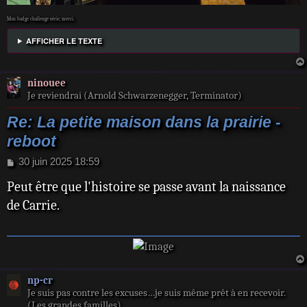
Mon badge challenge série, merci.
AFFICHER LE TEXTE
ninouee
Je reviendrai (Arnold Schwarzenegger, Terminator)
Re: La petite maison dans la prairie -
reboot
M
30 juin 2025 18:59
e
Peut être que l'histoire se passe avant la naissance
s
s
de Carrie.
a
g
e
np-cr
Je suis pas contre les excuses…je suis même prêt à en recevoir.
(Les grandes familles)