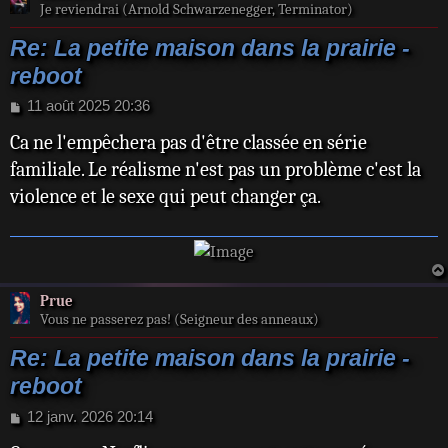
Je reviendrai (Arnold Schwarzenegger, Terminator)
Re: La petite maison dans la prairie -
reboot
M
11 août 2025 20:36
e
Ca ne l'empêchera pas d'être classée en série
s
s
familiale. Le réalisme n'est pas un problème c'est la
a
violence et le sexe qui peut changer ça.
g
e
Prue
Vous ne passerez pas! (Seigneur des anneaux)
Re: La petite maison dans la prairie -
reboot
M
12 janv. 2026 20:14
e