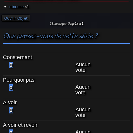
ninouee
×1
Ouvrir Objet
38 messages • Page
1
sur
1
Que pensez-vous de cette série ?
Consternant
Aucun
0
vote
Pourquoi pas
Aucun
0
vote
A voir
Aucun
0
vote
A voir et revoir
Aucun
0