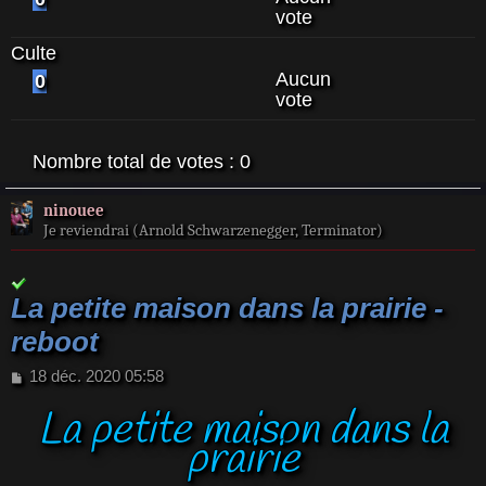
vote
Culte
Aucun
0
vote
Nombre total de votes :
0
ninouee
Je reviendrai (Arnold Schwarzenegger, Terminator)
La petite maison dans la prairie -
reboot
M
18 déc. 2020 05:58
e
La petite maison dans la
s
s
prairie
a
g