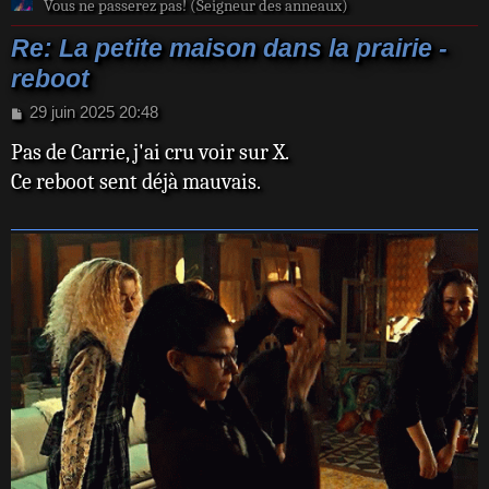
Vous ne passerez pas! (Seigneur des anneaux)
Re: La petite maison dans la prairie -
reboot
M
29 juin 2025 20:48
e
Pas de Carrie, j'ai cru voir sur X.
s
s
Ce reboot sent déjà mauvais.
a
g
e