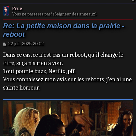
Prue
Vous ne passerez pas! (Seigneur des anneaux)
Re: La petite maison dans la prairie -
reboot
M
22 juil. 2025 20:02
e
Dans ce cas, ce n'est pas un reboot, qu'il change le
s
s
titre, si ça n'a rien à voir.
a
Tout pour le buzz, Netflix, pff.
g
e
Vous connaissez mon avis sur les reboots, j'en ai une
sainte horreur.