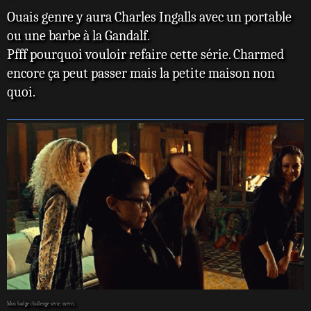
e
Ouais genre y aura Charles Ingalls avec un portable
s
s
ou une barbe à la Gandalf.
a
Pfff pourquoi vouloir refaire cette série. Charmed
g
e
encore ça peut passer mais la petite maison non
quoi.
Mon badge challenge série, merci.