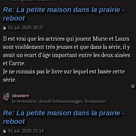
Re: La petite maison dans la prairie -
reboot
M
01 juil. 2025 20:37
e
Il est vrai que les actrices qui jouent Marie et Laura
s
s
sont visiblement très jeunes et que dans la série, il y
a
avait un écart d'âge important entre les deux aînées
g
e
et Carrie.
Je ne connais pas le livre sur lequel est basée cette
série.
ninouee
Je reviendrai (Arnold Schwarzenegger, Terminator)
Re: La petite maison dans la prairie -
reboot
M
01 juil. 2025 21:14
e