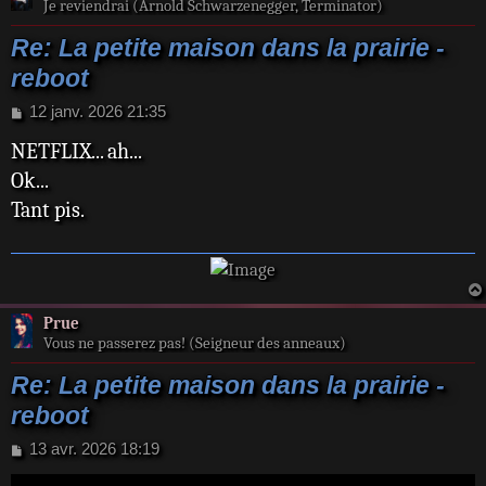
Je reviendrai (Arnold Schwarzenegger, Terminator)
Re: La petite maison dans la prairie -
reboot
M
12 janv. 2026 21:35
e
NETFLIX... ah...
s
s
Ok...
a
Tant pis.
g
e
Prue
Vous ne passerez pas! (Seigneur des anneaux)
Re: La petite maison dans la prairie -
reboot
M
13 avr. 2026 18:19
e