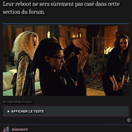
s
Leur reboot ne sera sûrement pas casé dans cette
a
section du forum.
g
e
Mon badge challenge série, merci.
AFFICHER LE TEXTE
ninouee