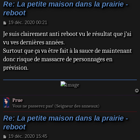
Re: La petite maison dans la prairie -
reboot
M
19 déc. 2020 00:21
e
Je suis clairement anti reboot vu le résultat que j’ai
s
s
vu ves dernières années.
a
Surtout que ça va être fait à la sauce de maintenant
g
e
donc risque de massacre de personnages en
prévision.
Prue
Vous ne passerez pas! (Seigneur des anneaux)
Re: La petite maison dans la prairie -
reboot
M
19 déc. 2020 15:45