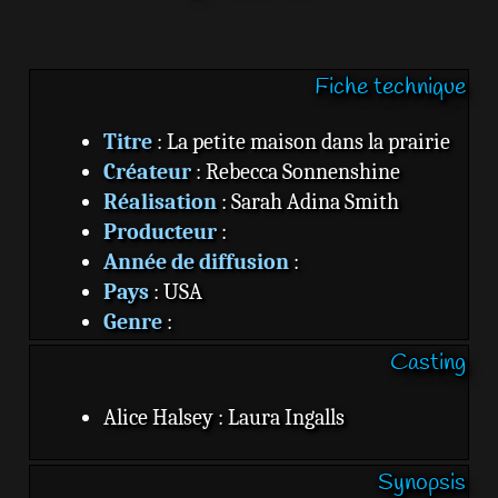
e
Fiche technique
Titre
: La petite maison dans la prairie
Créateur
: Rebecca Sonnenshine
Réalisation
: Sarah Adina Smith
Producteur
:
Année de diffusion
:
Pays
: USA
Genre
:
Statut
: Projet
Casting
Format
:
Chaîne
: Paramount
Alice Halsey : Laura Ingalls
Source
:
Synopsis