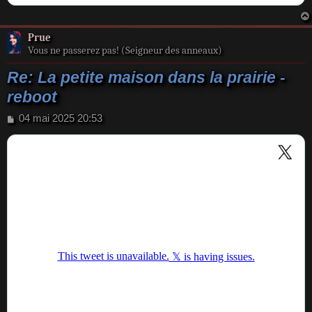
Prue
Vous ne passerez pas! (Seigneur des anneaux)
Re: La petite maison dans la prairie -
reboot
M
04 mai 2025 20:53
e
s
s
a
g
e