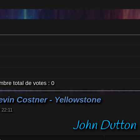
bre total de votes :
0
evin Costner - Yellowstone
2 22:11
John Dutton