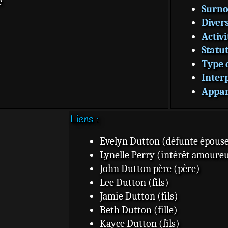
Surn
Diver
Activi
Statu
Type 
Inter
Appar
Liens :
Evelyn Dutton (défunte épous
Lynelle Perry (intérêt amoure
John Dutton père (père)
Lee Dutton (fils)
Jamie Dutton (fils)
Beth Dutton (fille)
Kayce Dutton (fils)