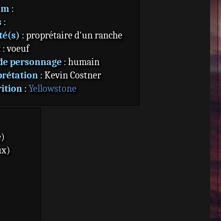
om
:
s
:
té(s)
: proprétaire d'un ranche
t
: voeuf
de personnage
: humain
prétation
: Kevin Costner
ition
:
Yellowstone
e)
ux)