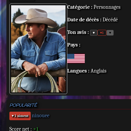
Catégorie :
Personnages
Date de décès :
Décédé
Ton avis :
♥
♥
1
♥
Pays :
Langues :
Anglais
POPULARITÉ
ninouee
♥ 1 aiment
Score net :
+1