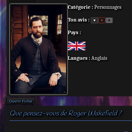
Catégorie :
Personnages
Ton avis :
♥
♥
♥
Pays :
Langues :
Anglais
Ouvrir Fiche
Que pensez-vous de Roger Wakefield ?