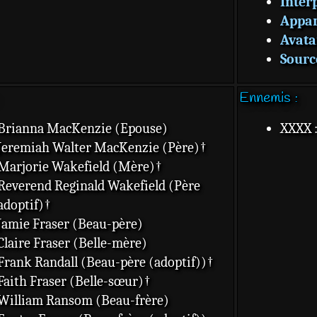
Inter
Appar
Avata
Sourc
Ennemis :
Brianna MacKenzie (Epouse)
XXXX 
Jeremiah Walter MacKenzie (Père)†
Marjorie Wakefield (Mère)†
Reverend Reginald Wakefield (Père
adoptif)†
Jamie Fraser (Beau-père)
Claire Fraser (Belle-mère)
Frank Randall (Beau-père (adoptif))†
Faith Fraser (Belle-sœur)†
William Ransom (Beau-frère)