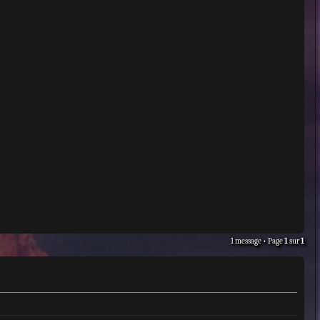
1 message • Page
1
sur
1