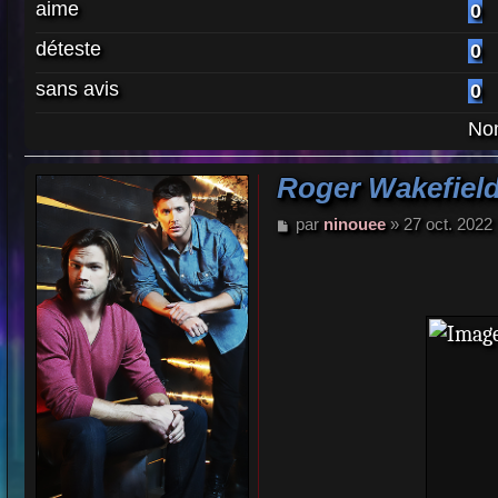
aime
0
déteste
0
sans avis
0
Nom
Roger Wakefield
M
par
ninouee
»
27 oct. 2022
e
s
s
a
g
e