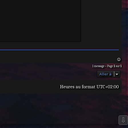
H
a
1 message • Page
1
sur
1
u
t
Aller à
Heures au format
UTC+02:00
⇩