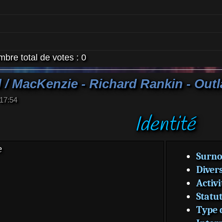
bre total de votes :
0
 / MacKenzie - Richard Rankin - Out
 17:54
Identité
Surn
Diver
Activi
Statu
Type 