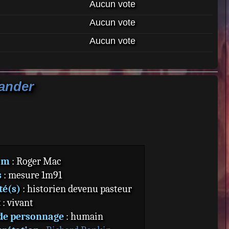
Aucun vote
Aucun vote
Aucun vote
lander
om
: Roger Mac
s
: mesure 1m91
té(s)
: historien devenu pasteur
t
: vivant
de personnage
: humain