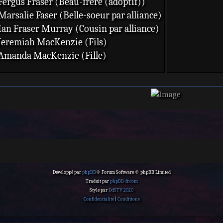
Fergus Fraser (Beau-frère (adoptif))
Marsalie Faser (Belle-soeur par alliance)
Ian Fraser Murray (Cousin par alliance)
Jeremiah MacKenzie (Fils)
Amanda MacKenzie (Fille)
Développé par
phpBB
® Forum Software © phpBB Limited
Traduit par
phpBB-fr.com
Style par
DdSTV 2020
Confidentialité
|
Conditions