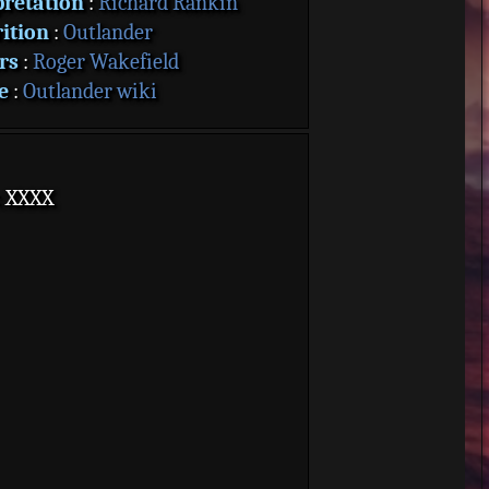
prétation
:
Richard Rankin
ition
:
Outlander
rs
:
Roger Wakefield
e
:
Outlander wiki
: XXXX