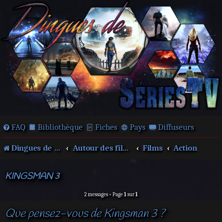
FAQ
Bibliothèque
Fiches
Pays
Diffuseurs
Dingues de séries télé !
Autour des films et séries
Films
Action
KINGSMAN 3
2 messages • Page
1
sur
1
Que pensez-vous de Kingsman 3 ?