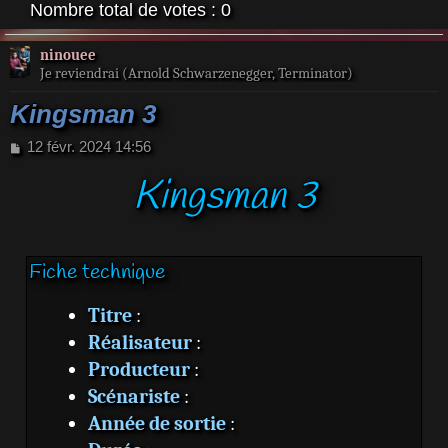
Nombre total de votes :
0
ninouee
Je reviendrai (Arnold Schwarzenegger, Terminator)
Kingsman 3
M
12 févr. 2024 14:56
e
Kingsman 3
s
s
a
g
e
Fiche technique
Titre
:
Réalisateur
:
Producteur
:
Scénariste
:
Année de sortie
: