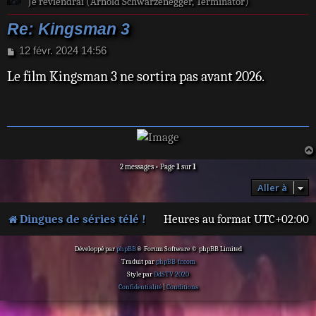
Je reviendrai (Arnold Schwarzenegger, Terminator)
Re: Kingsman 3
M
12 févr. 2024 14:56
e
Le film Kingsman 3 ne sortira pas avant 2026.
s
s
a
g
e
2 messages • Page
1
sur
1
Aller à
Dingues de séries télé !
Heures au format
UTC+02:00
Développé par
phpBB
® Forum Software © phpBB Limited
Traduit par
phpBB-fr.com
Style par
DdSTV 2020
Confidentialité
|
Conditions