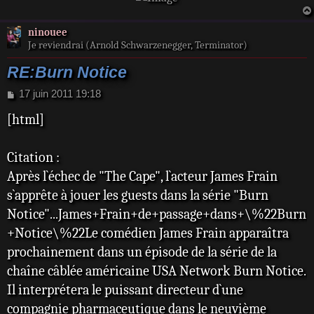
ninouee
Je reviendrai (Arnold Schwarzenegger, Terminator)
RE:Burn Notice
M
17 juin 2011 19:18
e
[html]
s
s
a
Citation :
g
e
Après l`échec de "The Cape", l`acteur James Frain
s`apprête à jouer les guests dans la série "Burn
Notice"...James+Frain+de+passage+dans+\%22Burn
+Notice\%22Le comédien James Frain apparaîtra
prochainement dans un épisode de la série de la
chaîne câblée américaine USA Network Burn Notice.
Il interprétera le puissant directeur d`une
compagnie pharmaceutique dans le neuvième