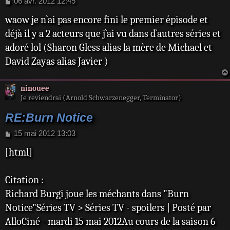
M
06 avr. 2012 12:45
e
waow je n`ai pas encore fini le premier épisode et
s
s
déjà il y a 2 acteurs que j`ai vu dans d`autres séries et
a
adoré lol (Sharon Gless alias la mère de Michael et
g
e
David Zayas alias Javier )
ninouee
Je reviendrai (Arnold Schwarzenegger, Terminator)
RE:Burn Notice
M
15 mai 2012 13:03
e
[html]
s
s
a
Citation :
g
e
Richard Burgi joue les méchants dans "Burn
Notice"Séries TV > Séries TV - spoilers | Posté par
AlloCiné - mardi 15 mai 2012Au cours de la saison 6