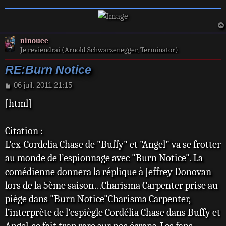
ninouee
Je reviendrai (Arnold Schwarzenegger, Terminator)
RE:Burn Notice
M
06 juil. 2011 21:15
e
[html]
s
s
a
Citation :
g
e
L’ex-Cordelia Chase de "Buffy" et "Angel" va se frotter
au monde de l’espionnage avec "Burn Notice". La
comédienne donnera la réplique à Jeffrey Donovan
lors de la 5ème saison…Charisma Carpenter prise au
piège dans "Burn Notice"Charisma Carpenter,
l’interprète de l’espiègle Cordélia Chase dans Buffy et