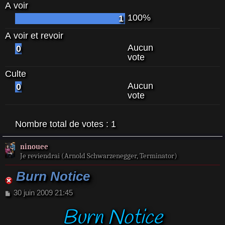
A voir
100%
1
A voir et revoir
Aucun
0
vote
Culte
Aucun
0
vote
Nombre total de votes :
1
ninouee
Je reviendrai (Arnold Schwarzenegger, Terminator)
Burn Notice
M
30 juin 2009 21:45
e
Burn Notice
s
s