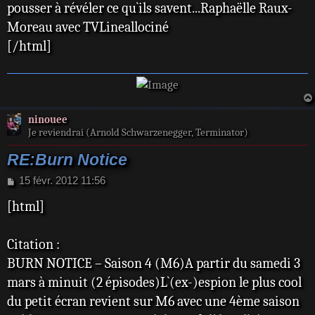
pousser à révéler ce qu`ils savent...Raphaëlle Raux-
Moreau avec TVLineallociné
[/html]
ninouee
Je reviendrai (Arnold Schwarzenegger, Terminator)
RE:Burn Notice
M
15 févr. 2012 11:56
e
[html]
s
s
a
Citation :
g
e
BURN NOTICE – Saison 4 (M6)A partir du samedi 3
mars à minuit (2 épisodes)L`(ex-)espion le plus cool
du petit écran revient sur M6 avec une 4ème saison