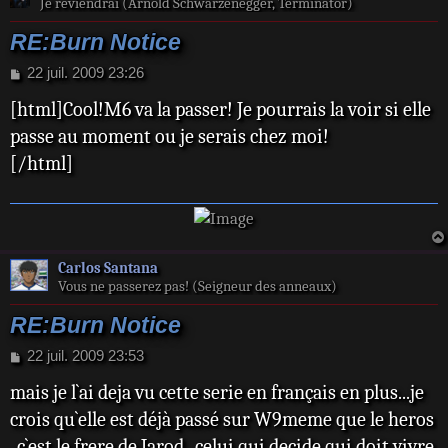
Je reviendrai (Arnold Schwarzenegger, Terminator)
RE:Burn Notice
M
22 juil. 2009 23:26
e
[html]Cool!M6 va la passer! Je pourrais la voir si elle
s
s
passe au moment ou je serais chez moi!
a
[/html]
g
e
Carlos Santana
Vous ne passerez pas! (Seigneur des anneaux)
RE:Burn Notice
M
22 juil. 2009 23:53
e
mais je l`ai deja vu cette serie en français en plus...je
s
s
crois qu`elle est déjà passé sur W9meme que le heros
a
, c`est le frere de Jarod , celui qui decide qui doit vivre
g