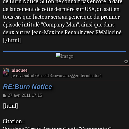
de Burn Notice. Si l`on ne connaît pas encore la date
de lancement de cette dernière sur USA, on sait en
tous cas que l`acteur sera au générique du premier
épisode intitulé "Company Man", ainsi que dans
deux autres.Jean-Maxime Renault avec EWallociné
[/html]
ninouee
Je reviendrai (Arnold Schwarzenegger, Terminator)
RE:Burn Notice
M
27 avr. 2011 17:15
e
[html]
s
s
a
Citation :
g
e