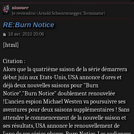
ninouee
Je reviendrai (Arnold Schwarzenegger, Terminator)
RE:Burn Notice
M
18 avr. 2010 20:06
e
[html]
s
s
a
Citation :
g
e
Alors que la quatrième saison de la série démarrera
début juin aux Etats-Unis, USA annonce d`ores et
déjà deux nouvelles saisons pour "Burn
Notice"."Burn Notice" doublement renouvelée
!L’ancien espion Michael Westen va poursuivre ses
aventures pour deux saisons supplémentaires ! Sans
attendre le commencement de la nouvelle saison et
ses résultats, USA annonce le renouvellement de
l`une de ses séries phares, Burn Notice. Les audiences