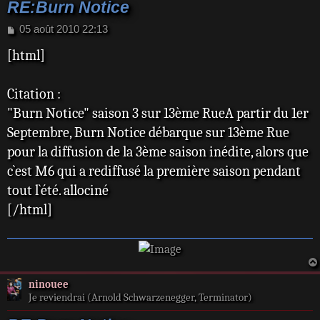
RE:Burn Notice
M
05 août 2010 22:13
e
[html]
s
s
a
Citation :
g
e
"Burn Notice" saison 3 sur 13ème RueA partir du 1er
Septembre, Burn Notice débarque sur 13ème Rue
pour la diffusion de la 3ème saison inédite, alors que
c`est M6 qui a rediffusé la première saison pendant
tout l`été. allociné
[/html]
ninouee
Je reviendrai (Arnold Schwarzenegger, Terminator)