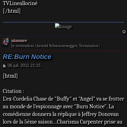
TVLineallociné
[/html]
ninouee
Je reviendrai (Arnold Schwarzenegger, Terminator)
RE:Burn Notice
M
06 juil. 2011 21:15
e
[html]
s
s
a
Citation :
g
e
L’ex-Cordelia Chase de "Buffy" et "Angel" va se frotter
au monde de l’espionnage avec "Burn Notice". La
comédienne donnera la réplique à Jeffrey Donovan
lors de la 5ème saison…Charisma Carpenter prise au