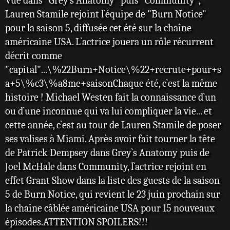
Vue dans "Grey`s Anatomy" puis "Community",
Lauren Stamile rejoint l`équipe de "Burn Notice"
pour la saison 5, diffusée cet été sur la chaîne
américaine USA. L`actrice jouera un rôle récurrent
décrit comme
"capital"...\%22Burn+Notice\%22+recrute+pour+s
a+5\%c3\%a8me+saisonChaque été, c`est la même
histoire ! Michael Westen fait la connaissance d`un
ou d`une inconnue qui va lui compliquer la vie... et
cette année, c`est au tour de Lauren Stamile de poser
ses valises à Miami. Après avoir fait tourner la tête
de Patrick Dempsey dans Grey`s Anatomy puis de
Joel McHale dans Community, l`actrice rejoint en
effet Grant Show dans la liste des guests de la saison
5 de Burn Notice, qui revient le 23 juin prochain sur
la chaîne câblée américaine USA pour 15 nouveaux
épisodes.ATTENTION SPOILERS!!!