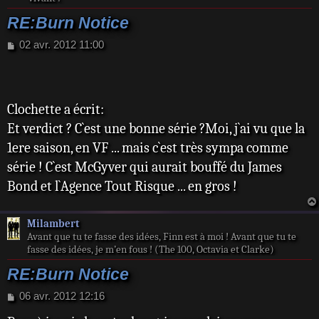
RE:Burn Notice
M
02 avr. 2012 11:00
e
s
s
a
Clochette a écrit:
g
e
Et verdict ? C`est une bonne série ?Moi, j`ai vu que la
1ere saison, en VF ... mais c`est très sympa comme
série ! C`est McGyver qui aurait bouffé du James
Bond et l`Agence Tout Risque ... en gros !
Milambert
Avant que tu te fasse des idées, Finn est à moi ! Avant que tu te
fasse des idées, je m’en fous ! (The 100, Octavia et Clarke)
RE:Burn Notice
M
06 avr. 2012 12:16
e