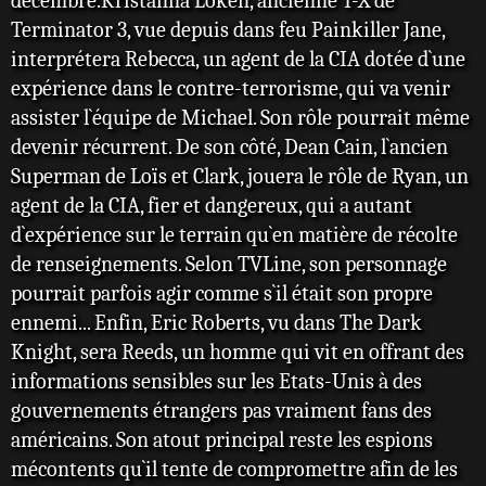
décembre.Kristanna Loken, ancienne T-X de
Terminator 3, vue depuis dans feu Painkiller Jane,
interprétera Rebecca, un agent de la CIA dotée d`une
expérience dans le contre-terrorisme, qui va venir
assister l`équipe de Michael. Son rôle pourrait même
devenir récurrent. De son côté, Dean Cain, l`ancien
Superman de Loïs et Clark, jouera le rôle de Ryan, un
agent de la CIA, fier et dangereux, qui a autant
d`expérience sur le terrain qu`en matière de récolte
de renseignements. Selon TVLine, son personnage
pourrait parfois agir comme s`il était son propre
ennemi... Enfin, Eric Roberts, vu dans The Dark
Knight, sera Reeds, un homme qui vit en offrant des
informations sensibles sur les Etats-Unis à des
gouvernements étrangers pas vraiment fans des
américains. Son atout principal reste les espions
mécontents qu`il tente de compromettre afin de les