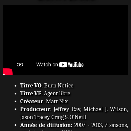
a
g
e
Titre VO
: Burn Notice
Titre VF
: Agent libre
Créateur
: Matt Nix
Producteur
: Jeffrey Ray, Michael J. Wilson,
Jason Tracey, Craig S. O'Neill
Année de diffusion
: 2007 - 2013, 7 saisons,