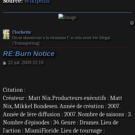
Source:
Wikipedia
Clochette
On se shooterait à la vitamine C si cela avait été illégal…
(Trainspotting)
RE:Burn Notice
M
22 juil. 2009 22:19
e
s
s
a
Citation :
g
e
Créateur : Matt Nix.Producteurs exécutifs : Matt
Nix, Mikkel Bondesen. Année de création : 2007.
Année de 1ère diffusion : 2007. Nombre de saisons : 3.
Nombre d`épisodes : 34. Genre : Drames. Lieu de
l`action : MiamiFloride. Lieu de tournage :