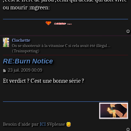
e
ou mourir :mgreen:
Clochette
On se shooterait à la vitamine C si cela avait été illégal…
(Trainspotting)
RE:Burn Notice
M
23 juil. 2009 00:09
e
Et verdict ? C`est une bonne série ?
s
s
a
g
e
Besoin d'aide par
ICI
SVplease