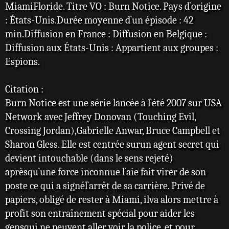
MiamiFloride. Titre VO : Burn Notice. Pays d`origine
: États-Unis.Durée moyenne d`un épisode : 42
min.Diffusion en France : Diffusion en Belgique :
Diffusion aux États-Unis : Appartient aux groupes :
Espions.
Citation :
Burn Notice est une série lancée à l`été 2007 sur USA
Network avec Jeffrey Donovan (Touching Evil,
Crossing Jordan),Gabrielle Anwar, Bruce Campbell et
Sharon Gless. Elle est centrée surun agent secret qui
devient intouchable (dans le sens rejeté)
aprèsqu`une force inconnue l`aie fait virer de son
poste ce qui a signél`arrêt de sa carrière. Privé de
papiers, obligé de rester à Miami, ilva alors mettre à
profit son entraînement spécial pour aider les
gensqui ne peuvent aller voir la police, et pour