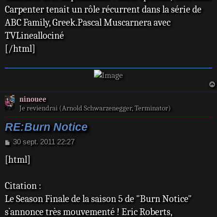
Carpenter tenait un rôle récurrent dans la série de
ABC Family, Greek.Pascal Muscarnera avec
TVLineallociné
[/html]
ninouee
Je reviendrai (Arnold Schwarzenegger, Terminator)
RE:Burn Notice
M
30 sept. 2011 22:27
e
[html]
s
s
a
Citation :
g
e
Le Season Finale de la saison 5 de "Burn Notice"
s`annonce très mouvementé ! Eric Roberts,