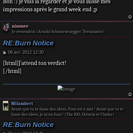
Bon :) je vais la regarder et je vous laisse mes
s
s
impressions après le grand week end ;p
a
g
e
ninouee
Je reviendrai (Arnold Schwarzenegger, Terminator)
RE:Burn Notice
M
06 avr. 2012 12:30
e
[html]J`attend ton verdict!
s
s
[/html]
a
g
e
Milambert
Avant que tu te fasse des idées, Finn est à moi ! Avant que tu te
fasse des idées, je m’en fous ! (The 100, Octavia et Clarke)
RE:Burn Notice