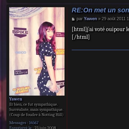
RE:On met un sond
M
par
Yawen
»
29 août 2011 
e
[html]j`ai voté ouipour 
s
s
[/html]
a
g
e
Yawen
Et bien, ce fut sympathique.
Surréaliste, mais sympathique.
(Coup de foudre à Notting Hill)
Messages :
14567
Enregistré le :
23 juin 2008