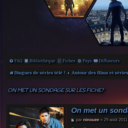
FAQ
Bibliothèque
Fiches
Pays
Diffuseurs
Dingues de séries télé !
Autour des films et série
ON MET UN SONDAGE SUR LES FICHE?
On met un sonda
M
par
ninouee
»
29 août 2011
e