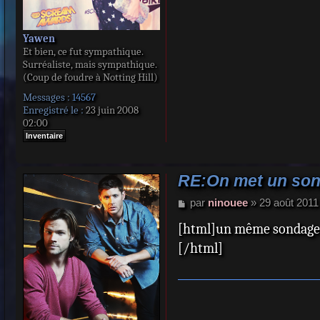
Yawen
Et bien, ce fut sympathique.
Surréaliste, mais sympathique.
(Coup de foudre à Notting Hill)
Messages :
14567
Enregistré le :
23 juin 2008
02:00
Inventaire
RE:On met un sond
M
par
ninouee
»
29 août 2011
e
[html]un même sondage
s
s
[/html]
a
g
e