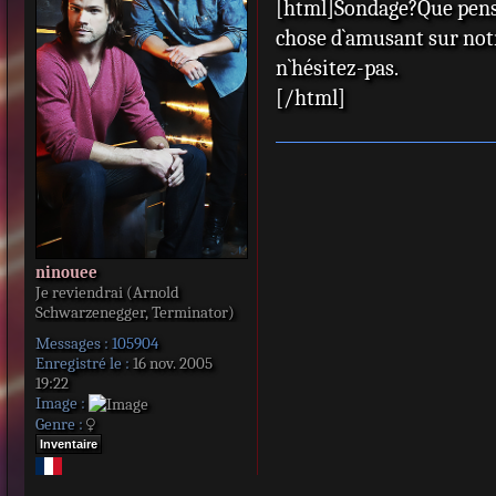
[html]Sondage?Que pense
s
s
chose d`amusant sur notr
a
n`hésitez-pas.
g
e
[/html]
ninouee
Je reviendrai (Arnold
Schwarzenegger, Terminator)
Messages :
105904
Enregistré le :
16 nov. 2005
19:22
Image :
Genre :
Inventaire