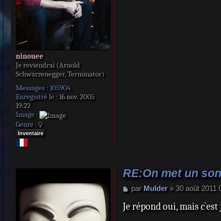
ninouee
Je reviendrai (Arnold
Schwarzenegger, Terminator)
Messages :
105904
Enregistré le :
16 nov. 2005
19:22
Image :
Genre :
Inventaire
RE:On met un sond
M
par
Mulder
»
30 août 2011 
e
Je répond oui, mais c`est
s
s