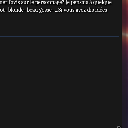
r l`avis sur le personnage? Je pensais à quelque
- blonde- beau gosse- ...Si vous avez dis idées
H