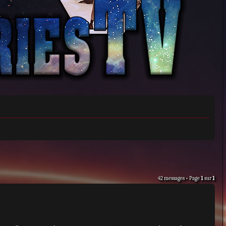
42 messages • Page
1
sur
1