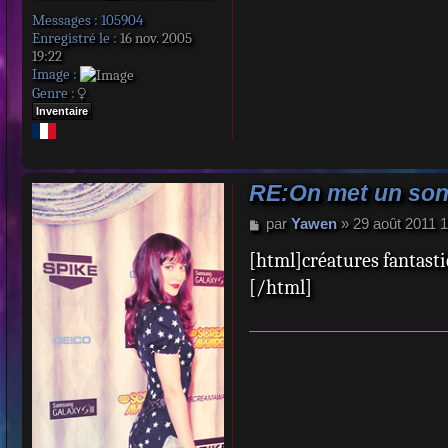
Messages :
105904
Enregistré le :
16 nov. 2005
19:22
Image :
Genre :
Inventaire
RE:On met un sond
M
par
Yawen
»
29 août 2011 
e
[html]créatures fantast
s
s
[/html]
a
g
e