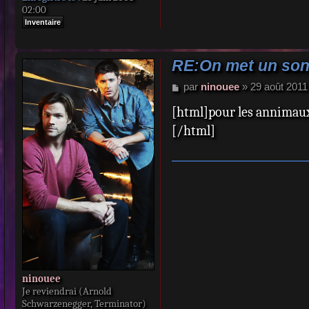
02:00
Inventaire
RE:On met un sond
M
par
ninouee
»
29 août 2011
e
[html]pour les annimaux
s
s
[/html]
a
g
e
ninouee
Je reviendrai (Arnold
Schwarzenegger, Terminator)