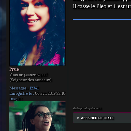
s
Il casse le Pléo et il est 
a
g
e
Prue
Vous ne passerez pas!
(Seigneur des anneaux)
Messages :
12341
Enregistré le :
06 avr. 2019 22:10
Image :
Mon badge challenge série, merci.
AFFICHER LE TEXTE