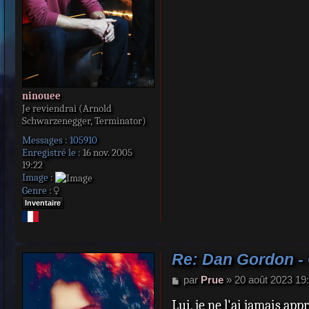
ninouee
Je reviendrai (Arnold
Schwarzenegger, Terminator)
Messages :
105910
Enregistré le :
16 nov. 2005
19:22
Image :
Genre :
Inventaire
Re: Dan Gordon -
M
par
Prue
»
20 août 2023 19
e
Lui, je ne l'ai jamais appr
s