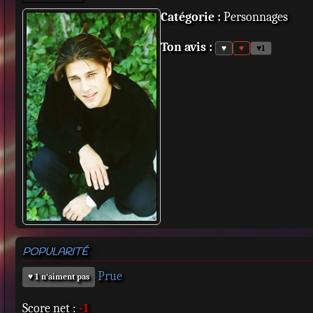
Catégorie :
Personnages
Ton avis :
♥
♥
♥
1
POPULARITÉ
Prue
♥ 1 n'aiment pas
Score net :
-1