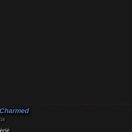
 Charmed
:18
écié.