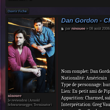
Ouvrir Fiche
Dan Gordon - 
M
par
ninouee
»
08 août 2006
e
s
s
a
g
e
Nom complet: Dan Gord
Nationalité: Américain
Type de personnage: hu
Lien: Ex-petit ami de Pip
ninouee
Apparition: Charmed, s
Je reviendrai (Arnold
Interprétation: Greg Va
Schwarzenegger, Terminator)