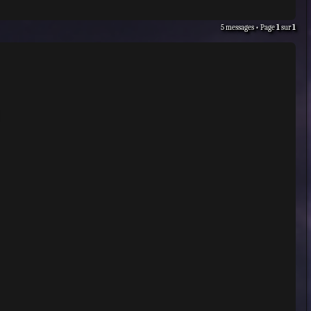
5 messages • Page
1
sur
1