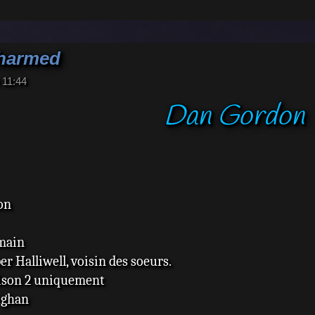
Charmed
 11:44
Dan Gordon
on
main
er Halliwell, voisin des soeurs.
aison 2 uniquement
ughan