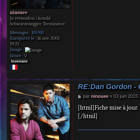
ninouee
Je reviendrai (Arnold
Schwarzenegger, Terminator)
Messages :
105910
Enregistré le :
16 nov. 2005
19:22
Image :
Genre :
Inventaire
RE:Dan Gordon -
M
par
ninouee
»
03 juin 2015 
e
[html]Fiche mise à jour.
s
s
[/html]
a
g
e