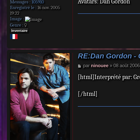
Avatars: Dan Gordon
Messages :
105910
Enregistré le :
16 nov. 2005
19:22
Image :
Genre :
Inventaire
RE:Dan Gordon -
M
par
ninouee
»
08 août 2006
e
[html]Interprété par: G
s
s
a
[/html]
g
e