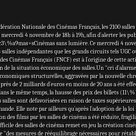
édération Nationale des Cinémas Français, les 2100 salle
mercredi 4 novembre de 18h à 19h, afin d`alerter les publ
%a9mas+sCinémas sans lumière. Ce mercredi 4 novembre
es salles indépendantes que les grands circuits tels UGC
des Cinémas Français (FNCF) est à l`origine de cette act
n de la situation économique des salles.Un "cri d`alarme
économiques structurelles, aggravées par la nouvelle chr
près de 2 milliards d`euros en moins de 20 ans a été eff
ans le même temps, la hausse des prix des billets (11\%) 
 salles sont défavorisées en raison de taxes supérieures 
mande. Elle note par ailleurs qu`après l`adoption de la lo
ion des films par les salles de cinéma a été réduite, frag
ficile des salles de cinéma remet en jeu la création cin
me "des mesures de rééquilibrage nécessaires pour rétabl