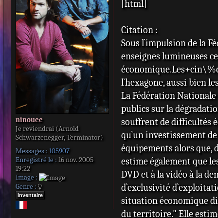
[html]
s
s
a
Citation :
g
e
Sous l`impulsion de la F
enseignes lumineuses ce 
économique.Les+cin\%c3\
l`hexagone, aussi bien l
La Fédération Nationale 
publics sur la dégradatio
ninouee
souffrent de difficultés 
Je reviendrai (Arnold
qu`un investissement de 
Schwarzenegger, Terminator)
équipements alors que, d
Messages :
105907
Enregistré le :
16 nov. 2005
estime également que les
19:22
DVD et à la vidéo à la de
Image :
d`exclusivité d`exploitat
Genre :
Inventaire
situation économique dif
du territoire." Elle esti