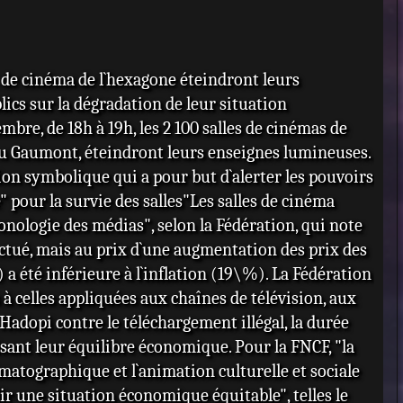
s de cinéma de l`hexagone éteindront leurs
ics sur la dégradation de leur situation
, de 18h à 19h, les 2 100 salles de cinémas de
 ou Gaumont, éteindront leurs enseignes lumineuses.
ion symbolique qui a pour but d`alerter les pouvoirs
" pour la survie des salles"Les salles de cinéma
onologie des médias", selon la Fédération, qui note
ectué, mais au prix d`une augmentation des prix des
a été inférieure à l`inflation (19\%). La Fédération
à celles appliquées aux chaînes de télévision, aux
i Hadopi contre le téléchargement illégal, la durée
ilisant leur équilibre économique. Pour la FNCF, "la
ématographique et l`animation culturelle et sociale
ir une situation économique équitable", telles le