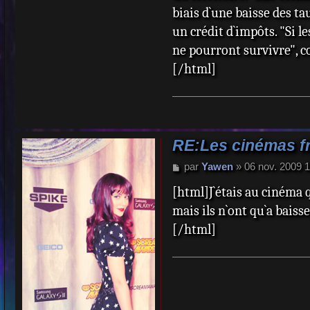
biais d`une baisse des ta
un crédit d`impôts. "Si l
ne pourront survivre", c
[/html]
RE:Les cinémas fr
M
par
Yawen
»
06 nov. 2009 1
e
[html]J`étais au cinéma qu
s
s
mais ils n`ont qu`a baiss
a
[/html]
g
e