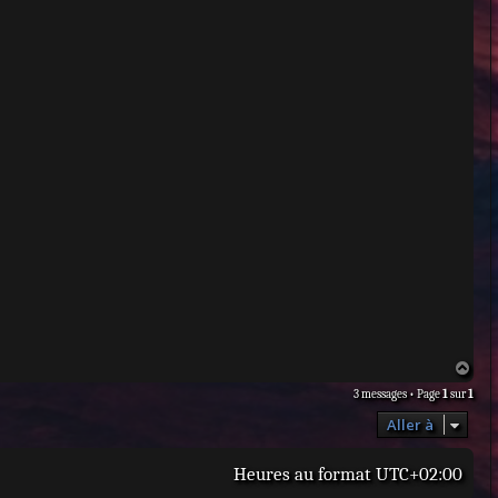
H
a
3 messages • Page
1
sur
1
u
t
Aller à
Heures au format
UTC+02:00