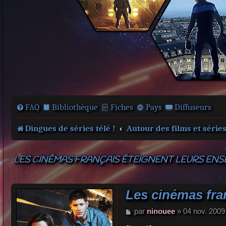
FAQ
Bibliothèque
Fiches
Pays
Diffuseurs
Dingues de séries télé !
Autour des films et série
LES CINÉMAS FRANÇAIS ÉTEIGNENT LEURS ENS
Les cinémas fra
M
par
ninouee
»
04 nov. 2009
e