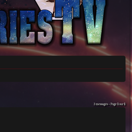
3 messages • Page
1
sur
1