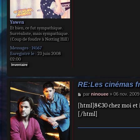
Yawen
Et bien, ce fut sympathique.
Surréaliste, mais sympathique.
(Coup de foudre à Notting Hill)
Messages :
14567
Enregistré le :
23 juin 2008
02:00
Inventaire
RE:Les cinémas fr
M
par
ninouee
»
06 nov. 2009
e
[html]8€30 chez moi et il
s
s
[/html]
a
g
e