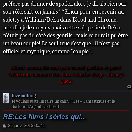
préfère pas donner de spoiler, alors je dirais rien sur
g
e
son rôle, sait-on jamais^^Sinon pour en revenir au
sujet, y a William/Beka dans Blood and Chrome,
m`enfin je le croyais, mais cette saloperie de Beka
n`était pas du côté des gentils...mais ça aurait pu être
un beau couple! Le seul truc c`est que...il n`est pas
officiel et mythique, comme "couple".
Miroir au mur, dis-moi qui a beauté parfaite et pure?
(Méchante maman/reine dans Blanche-Neige - Disney)
Quoi?
lovenothing
Je voulais juste lui faire un câlin ! (Les 4 Fantastiques et le
Surfeur d’Argent, la chose)
RE:Les films / séries qui...
M
25 janv. 2013 00:41
e