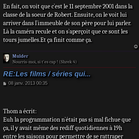
En fait, on voit que c`est le 11 septembre 2001 dans la
classe de la soeur de Robert. Ensuite, on le voit lui
arriver dans l`immeuble de son père pour lui parler.
Là la caméra recule et on s`aperçoit que ce sont les
tours jumelles.Et ça finit comme ça.
Mulder
Nourris-moi, si t'es cap ! (Shrek 4)
RE:Les films / séries qui...
M
08 janv. 2013 00:35
e
s
s
a
Thom a écrit:
g
e
Euh la programmation n`était pas si mal fichue que
ça, il y avait même des rediff quotidiennes à 19h
entre les saisons pour permettre de se rattraper