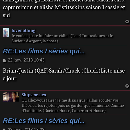
captorsimon et alisha Misfitsskins saison 1 cassie et
sid
lovenothing
Je voulais juste lui faire un câlin ! (Les 4 Fantastiques et le
Surfeur d’Argent, la chose)
RE:Les films / séries qui...
M
22 janv. 2013 10:43
e
Brian/Justin (QAF)Sarah/Chuck (Chuck)Liste mise
s
s
a jour
a
g
e
Ships-series
Qu’allez-vous faire? Je me disais que j’allais écouter vos
théories, les rejeter, puis ne garder que la mienne. Comme
d’habitude. (Docteur House, Cameron et House)
RE:Les films / séries qui...
M
23 janv. 2013 18:38