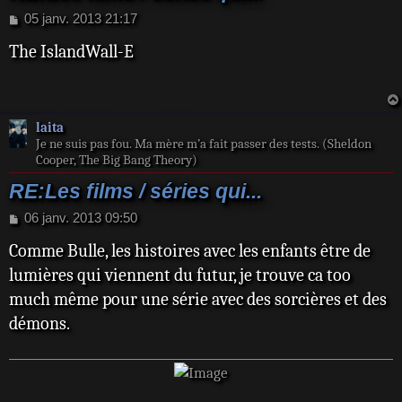
M
05 janv. 2013 21:17
e
The IslandWall-E
s
s
a
g
e
laita
Je ne suis pas fou. Ma mère m’a fait passer des tests. (Sheldon
Cooper, The Big Bang Theory)
RE:Les films / séries qui...
M
06 janv. 2013 09:50
e
Comme Bulle, les histoires avec les enfants être de
s
s
lumières qui viennent du futur, je trouve ca too
a
much même pour une série avec des sorcières et des
g
e
démons.