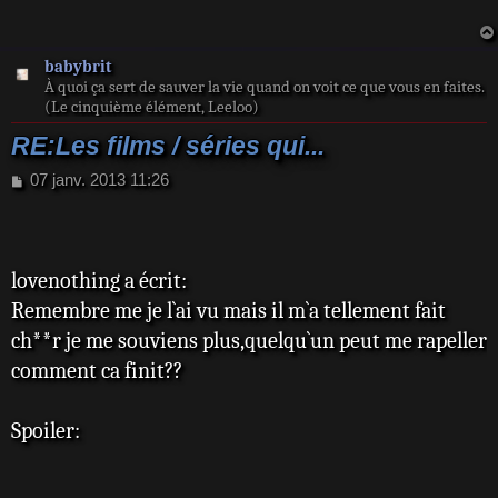
a
g
e
babybrit
À quoi ça sert de sauver la vie quand on voit ce que vous en faites.
(Le cinquième élément, Leeloo)
RE:Les films / séries qui...
M
07 janv. 2013 11:26
e
s
s
a
lovenothing a écrit:
g
e
Remembre me je l`ai vu mais il m`a tellement fait
ch**r je me souviens plus,quelqu`un peut me rapeller
comment ca finit??
Spoiler: