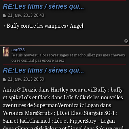
RE:Les films / séries qui...
M
21 janv. 2013 20:43
e
• Buffy contre les vampires• Angel
s
s
a
g
e
asy125
Je suis nouveau alors soyez sages et machouillez pas mes cheveux
on se connait pas encore assez
RE:Les films / séries qui...
M
21 janv. 2013 20:59
e
Anita & Drazic dans Hartley coeur a vifBuffy : buffy
s
s
et spikeLoïs et Clark dans Loïs & Clark les nouvelles
a
aventures de SupermanVeronica & Logan dans
g
e
Veronica MarsScrubs : J.D. et EliottStargate SG-1 :
Sam et JackCharmed : Léo et PipperRory - Logan
dans gilmore girlsSakura et Lionel dans Sakura card