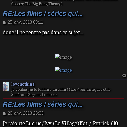
Cooper, The Big Bang Theory)
RE:Les films / séries qui...
M
25 janv. 2013 09:11
e
donc il ne rentre pas dans ce sujet...
s
s
a
g
e
lovenothing
Je voulais juste lui faire un câlin ! (Les 4 Fantastiques et le
Surfeur d’Argent, la chose)
RE:Les films / séries qui...
M
26 janv. 2013 23:33
e
Je rajoute Lucius/Ivy (Le Village)Kat / Patrick (10
s