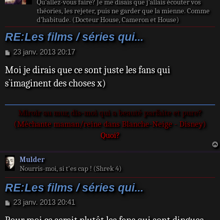
Qu’allez-vous faire? Je me disais que j’allais écouter vos
théories, les rejeter, puis ne garder que la mienne. Comme
d’habitude. (Docteur House, Cameron et House)
RE:Les films / séries qui...
M
23 janv. 2013 20:17
e
Moi je dirais que ce sont juste les fans qui
s
s
s`imaginent des choses x)
a
g
e
Miroir au mur, dis-moi qui a beauté parfaite et pure?
(Méchante maman/reine dans Blanche-Neige - Disney)
Quoi?
Mulder
Nourris-moi, si t'es cap ! (Shrek 4)
RE:Les films / séries qui...
M
23 janv. 2013 20:41
e
s