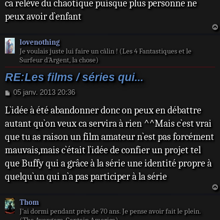
ca relève du chaotique puisque plus personne ne
a
peux avoir d`enfant
g
e
lovenothing
Je voulais juste lui faire un câlin ! (Les 4 Fantastiques et le
Surfeur d’Argent, la chose)
RE:Les films / séries qui...
M
05 janv. 2013 20:36
e
L`idée à été abandonner donc on peux en débattre
s
s
autant qu`on veux ca servira à rien ^^Mais c`est vrai
a
que tu as raison un film amateur n`est pas forcément
g
e
mauvais,mais c`était l`idée de confier un projet tel
que Buffy qui a grâce à la série une identité propre à
quelqu`un qui n`a pas participer à la série
Thom
J’ai dormi pendant près de 70 ans. Je pense avoir fait le plein.