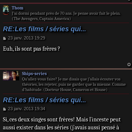
e
Thom
J’ai dormi pendant près de 70 ans. Je pense avoir fait le plein.
(The Avengers, Captain America)
RE:Les films / séries qui...
M
23 janv. 2013 19:29
e
Euh, ils sont pas frères ?
s
s
a
g
e
Ships-series
Qu’allez-vous faire? Je me disais que j’allais écouter vos
théories, les rejeter, puis ne garder que la mienne. Comme
d’habitude. (Docteur House, Cameron et House)
RE:Les films / séries qui...
M
23 janv. 2013 19:34
e
Si, ces deux singes sont frères! Mais l`inceste peut
s
s
aussi exister dans les séries (j`avais aussi pensé à
a