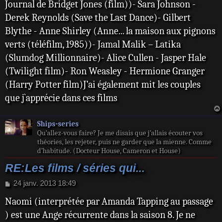
Journal de Bridget Jones (film))- Sara Johnson -
Derek Reynolds (Save the Last Dance)- Gilbert
Blythe - Anne Shirley (Anne... la maison aux pignons
verts (téléfilm, 1985))- Jamal Malik – Latika
(Slumdog Millionnaire)- Alice Cullen - Jasper Hale
(Twilight film)- Ron Weasley - Hermione Granger
(Harry Potter film)J’ai également mit les couples
que j`apprécie dans ces films
Ships-series
Qu’allez-vous faire? Je me disais que j’allais écouter vos
théories, les rejeter, puis ne garder que la mienne. Comme
d’habitude. (Docteur House, Cameron et House)
RE:Les films / séries qui...
M
24 janv. 2013 18:49
e
Naomi (interprétée par Amanda Tapping au passage
s
s
) est une Ange récurrente dans la saison 8. Je ne
a