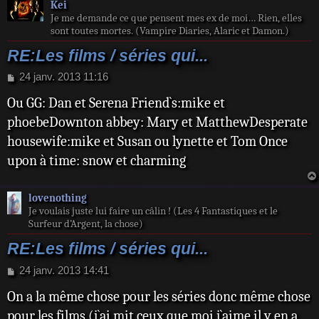
Kei
Je me demande ce que pensent mes ex de moi… Rien, elles
sont toutes mortes. (Vampire Diaries, Alaric et Damon.)
RE:Les films / séries qui...
M
24 janv. 2013 11:16
e
Ou GG: Dan et Serena Friend`s:mike et
s
s
phoebeDownton abbey: Mary et MatthewDesperate
a
housewife:mike et Susan ou lynette et Tom Once
g
e
upon à time: snow et charming
lovenothing
Je voulais juste lui faire un câlin ! (Les 4 Fantastiques et le
Surfeur d’Argent, la chose)
RE:Les films / séries qui...
M
24 janv. 2013 14:41
e
On a la même chose pour les séries donc même chose
s
s
pour les films (j`ai mit ceux que moi j`aime il y en a