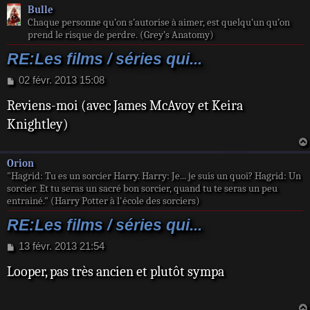
Bulle
Chaque personne qu’on s’autorise à aimer, est quelqu’un qu’on
prend le risque de perdre. (Grey’s Anatomy)
RE:Les films / séries qui...
M
02 févr. 2013 15:08
e
Reviens-moi (avec James McAvoy et Keira
s
s
Knightley)
a
g
e
Orion
"Hagrid: Tu es un sorcier Harry. Harry: Je... je suis un quoi? Hagrid: Un
sorcier. Et tu seras un sacré bon sorcier, quand tu te seras un peu
entrainé." (Harry Potter à l'école des sorciers)
RE:Les films / séries qui...
M
13 févr. 2013 21:54
e
Looper, pas très ancien et plutôt sympa
s
s
a
g