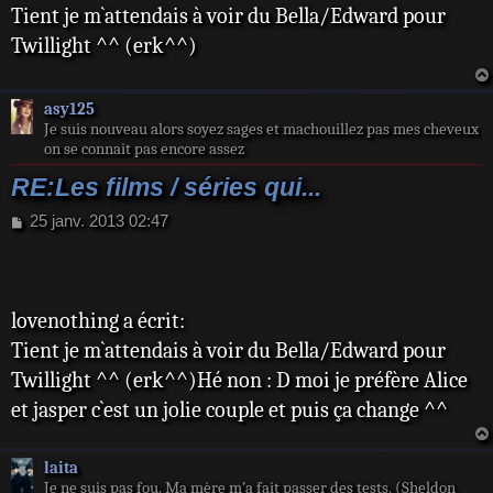
Tient je m`attendais à voir du Bella/Edward pour
s
s
Twillight ^^ (erk^^)
a
g
e
asy125
Je suis nouveau alors soyez sages et machouillez pas mes cheveux
on se connait pas encore assez
RE:Les films / séries qui...
M
25 janv. 2013 02:47
e
s
s
a
lovenothing a écrit:
g
e
Tient je m`attendais à voir du Bella/Edward pour
Twillight ^^ (erk^^)Hé non : D moi je préfère Alice
et jasper c`est un jolie couple et puis ça change ^^
laita
Je ne suis pas fou. Ma mère m’a fait passer des tests. (Sheldon