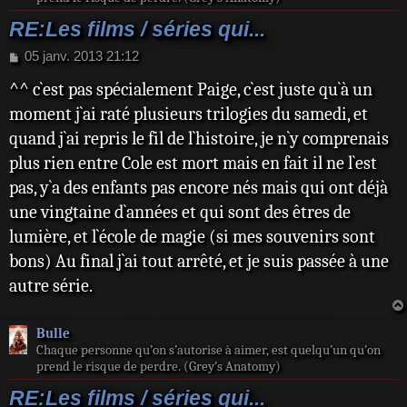
RE:Les films / séries qui...
M
05 janv. 2013 21:12
e
^^ c`est pas spécialement Paige, c`est juste qu`à un
s
s
moment j`ai raté plusieurs trilogies du samedi, et
a
quand j`ai repris le fil de l`histoire, je n`y comprenais
g
e
plus rien entre Cole est mort mais en fait il ne l`est
pas, y`a des enfants pas encore nés mais qui ont déjà
une vingtaine d`années et qui sont des êtres de
lumière, et l`école de magie (si mes souvenirs sont
bons) Au final j`ai tout arrêté, et je suis passée à une
autre série.
Bulle
Chaque personne qu’on s’autorise à aimer, est quelqu’un qu’on
prend le risque de perdre. (Grey’s Anatomy)
RE:Les films / séries qui...