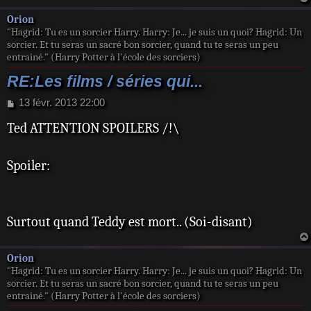
e
Orion
"Hagrid: Tu es un sorcier Harry. Harry: Je... je suis un quoi? Hagrid: Un
sorcier. Et tu seras un sacré bon sorcier, quand tu te seras un peu
entrainé." (Harry Potter à l'école des sorciers)
RE:Les films / séries qui...
M
13 févr. 2013 22:00
e
Ted ATTENTION SPOILERS /!\
s
s
a
Spoiler:
g
e
Surtout quand Teddy est mort.. (Soi-disant)
Orion
"Hagrid: Tu es un sorcier Harry. Harry: Je... je suis un quoi? Hagrid: Un
sorcier. Et tu seras un sacré bon sorcier, quand tu te seras un peu
entrainé." (Harry Potter à l'école des sorciers)