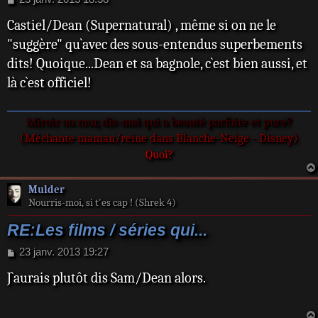
e
Castiel/Dean (Supernatural) , même si on ne le
s
s
"suggère" qu`avec des sous-entendus superbements
a
dits! Quoique...Dean et sa bagnole, c`est bien aussi, et
g
e
là c`est officiel!
Miroir au mur, dis-moi qui a beauté parfaite et pure?
(Méchante maman/reine dans Blanche-Neige - Disney)
Quoi?
Mulder
Nourris-moi, si t'es cap ! (Shrek 4)
RE:Les films / séries qui...
M
23 janv. 2013 19:27
e
J`aurais plutôt dis Sam/Dean alors.
s
s
a
g