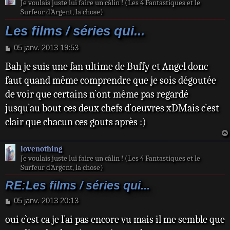
Je voulais juste lui faire un câlin ! (Les 4 Fantastiques et le
Surfeur d’Argent, la chose)
Les films / séries qui...
M
05 janv. 2013 19:53
e
Bah je suis une fan ultime de Buffy et Angel donc
s
s
faut quand même comprendre que je sois dégoutée
a
de voir que certains n`ont même pas regardé
g
e
jusqu`au bout ces deux chefs d`oeuvres xDMais c`est
clair que chacun ces gouts après :)
lovenothing
Je voulais juste lui faire un câlin ! (Les 4 Fantastiques et le
Surfeur d’Argent, la chose)
RE:Les films / séries qui...
M
05 janv. 2013 20:13
e
oui c`est ca je l`ai pas encore vu mais il me semble que
s
s