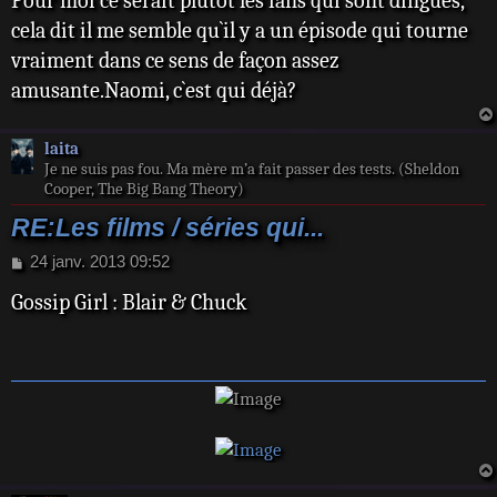
Pour moi ce serait plutôt les fans qui sont dingues,
s
cela dit il me semble qu`il y a un épisode qui tourne
a
vraiment dans ce sens de façon assez
g
e
amusante.Naomi, c`est qui déjà?
laita
Je ne suis pas fou. Ma mère m’a fait passer des tests. (Sheldon
Cooper, The Big Bang Theory)
RE:Les films / séries qui...
M
24 janv. 2013 09:52
e
Gossip Girl : Blair & Chuck
s
s
a
g
e