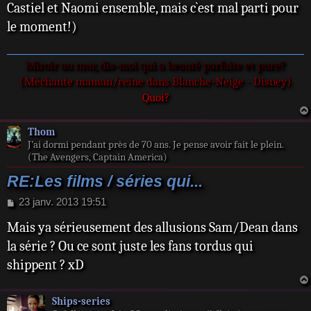
Castiel et Naomi ensemble, mais c`est mal parti pour
g
e
le moment!)
Miroir au mur, dis-moi qui a beauté parfaite et pure?
(Méchante maman/reine dans Blanche-Neige - Disney)
Quoi?
Thom
J’ai dormi pendant près de 70 ans. Je pense avoir fait le plein.
(The Avengers, Captain America)
RE:Les films / séries qui...
M
23 janv. 2013 19:51
e
Mais ya sérieusement des allusions Sam/Dean dans
s
s
la série ? Ou ce sont juste les fans tordus qui
a
shippent ? xD
g
e
Ships-series