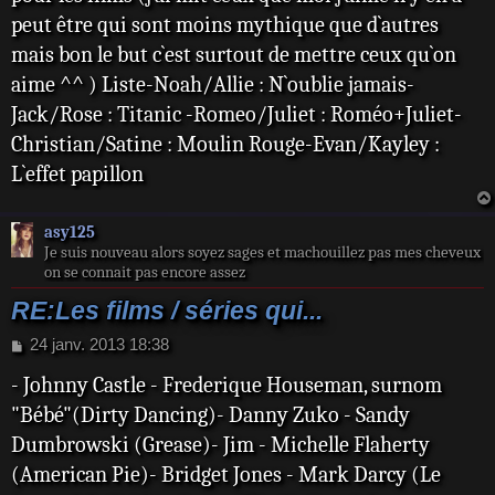
a
peut être qui sont moins mythique que d`autres
g
e
mais bon le but c`est surtout de mettre ceux qu`on
aime ^^ ) Liste-Noah/Allie : N`oublie jamais-
Jack/Rose : Titanic -Romeo/Juliet : Roméo+Juliet-
Christian/Satine : Moulin Rouge-Evan/Kayley :
L`effet papillon
asy125
Je suis nouveau alors soyez sages et machouillez pas mes cheveux
on se connait pas encore assez
RE:Les films / séries qui...
M
24 janv. 2013 18:38
e
- Johnny Castle - Frederique Houseman, surnom
s
s
"Bébé"(Dirty Dancing)- Danny Zuko - Sandy
a
Dumbrowski (Grease)- Jim - Michelle Flaherty
g
e
(American Pie)- Bridget Jones - Mark Darcy (Le