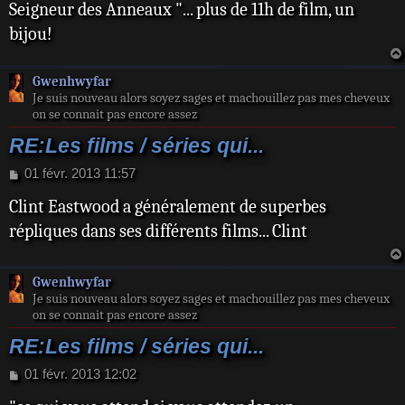
Seigneur des Anneaux "... plus de 11h de film, un
a
bijou!
g
e
Gwenhwyfar
Je suis nouveau alors soyez sages et machouillez pas mes cheveux
on se connait pas encore assez
RE:Les films / séries qui...
M
01 févr. 2013 11:57
e
Clint Eastwood a généralement de superbes
s
s
répliques dans ses différents films... Clint
a
g
e
Gwenhwyfar
Je suis nouveau alors soyez sages et machouillez pas mes cheveux
on se connait pas encore assez
RE:Les films / séries qui...
M
01 févr. 2013 12:02
e