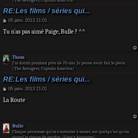
(The Avengers, Captain America)
RE:Les films / séries qui...
M
05 janv. 2013 21:01
e
Tu n`as pas aimé Paige, Bulle ? ^^
s
s
a
g
e
Thom
J’ai dormi pendant près de 70 ans. Je pense avoir fait le plein.
(The Avengers, Captain America)
RE:Les films / séries qui...
M
05 janv. 2013 21:01
e
La Route
s
s
a
g
e
Bulle
Chaque personne qu’on s’autorise à aimer, est quelqu’un qu’on
prend le risque de perdre. (Grey’s Anatomy)