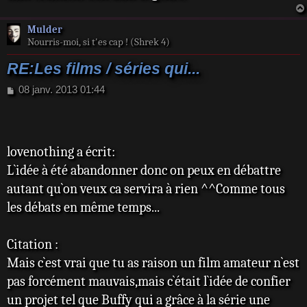
Mulder
Nourris-moi, si t'es cap ! (Shrek 4)
RE:Les films / séries qui...
M
08 janv. 2013 01:44
e
s
s
a
lovenothing a écrit:
g
e
L`idée à été abandonner donc on peux en débattre
autant qu`on veux ca servira à rien ^^Comme tous
les débats en même temps...
Citation :
Mais c`est vrai que tu as raison un film amateur n`est
pas forcément mauvais,mais c`était l`idée de confier
un projet tel que Buffy qui a grâce à la série une