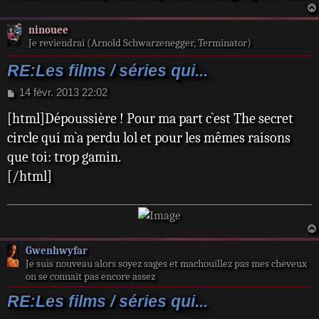
ninouee
Je reviendrai (Arnold Schwarzenegger, Terminator)
RE:Les films / séries qui...
M
14 févr. 2013 22:02
e
[html]Dépoussière ! Pour ma part c`est The secret
s
s
circle qui m`a perdu lol et pour les mêmes raisons
a
que toi: trop gamin.
g
e
[/html]
Gwenhwyfar
Je suis nouveau alors soyez sages et machouillez pas mes cheveux
on se connait pas encore assez
RE:Les films / séries qui...