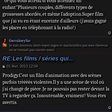
"ce qui vous attend si vous attendez un
s
s
enfant"Plusieurs couples, différents types de
a
grossesses abordés, et même l`adoption.Super film
g
e
que j`ai vu en étant enceinte d`ailleurs (j`avais gagné
les places en téléphonant à la radio!)
Gwenhwyfar
Je suis nouveau alors soyez sages et machouillez pas mes cheveux
on se connait pas encore assez
RE:Les films / séries qui...
M
01 févr. 2013 12:04
e
Prodigy.C`est un film d`animation avec des scènes
s
s
parfois trèèèès violentes.Il y a une scène de viol où
a
j`ai changé de pièce. Je ne pouvais pas rester devant la
g
e
TV à regarder ça. Insoutenable, vraiment! Vous êtes
avertis.