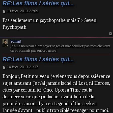
RE:Les films / séries qui...
M
13 févr. 2013 22:09
e
Pas seulement un psychopathe mais 7 > Seven
s
s
Psychopath
a
g
e
Yohng
Je suis nouveau alors soyez sages et machouillez pas mes cheveux
on se connait pas encore assez
RE:Les films / séries qui...
M
14 févr. 2013 21:37
e
Bonjour, Petit nouveau, je viens vous depoussiérer ce
s
s
sujet amusant. Je n`ai jamais laché, ni Lost, ni Heroes,
a
cités par certain ici. Once Upon a Time est la
g
e
derniere serie que j`ai lâcher avant la fin de la
premiére saison, il y a eu Legend of the seeker,
l`année d`avant... public trop ciblé teenager pour moi.