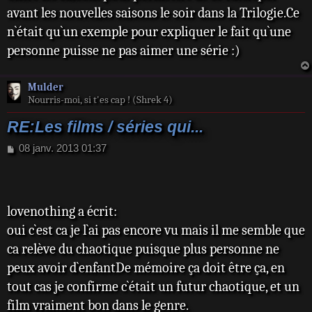
avant les nouvelles saisons le soir dans la Trilogie.Ce
n`était qu`un exemple pour expliquer le fait qu`une
personne puisse ne pas aimer une série :)
Mulder
Nourris-moi, si t'es cap ! (Shrek 4)
RE:Les films / séries qui...
M
08 janv. 2013 01:37
e
s
s
a
lovenothing a écrit:
g
e
oui c`est ca je l`ai pas encore vu mais il me semble que
ca relève du chaotique puisque plus personne ne
peux avoir d`enfantDe mémoire ça doit être ça, en
tout cas je confirme c`était un futur chaotique, et un
film vraiment bon dans le genre.