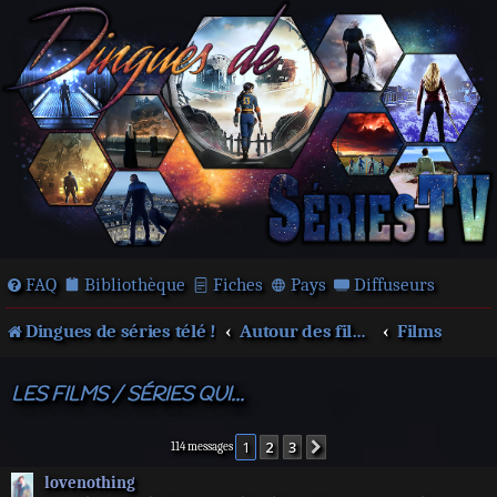
FAQ
Bibliothèque
Fiches
Pays
Diffuseurs
Dingues de séries télé !
Autour des films et séries
Films
LES FILMS / SÉRIES QUI...
1
2
3
Suivante
114 messages
lovenothing