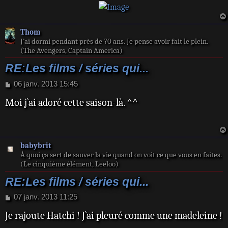
Thom
J’ai dormi pendant près de 70 ans. Je pense avoir fait le plein.
(The Avengers, Captain America)
RE:Les films / séries qui...
M
06 janv. 2013 15:45
e
Moi j`ai adoré cette saison-là. ^^
s
s
a
g
e
babybrit
À quoi ça sert de sauver la vie quand on voit ce que vous en faites.
(Le cinquième élément, Leeloo)
RE:Les films / séries qui...
M
07 janv. 2013 11:25
e
Je rajoute Hatchi ! J`ai pleuré comme une madeleine !
s
s