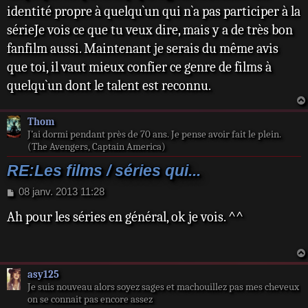
identité propre à quelqu`un qui n`a pas participer à la
sérieJe vois ce que tu veux dire, mais y a de très bon
fanfilm aussi. Maintenant je serais du même avis
que toi, il vaut mieux confier ce genre de films à
quelqu`un dont le talent est reconnu.
Thom
J’ai dormi pendant près de 70 ans. Je pense avoir fait le plein.
(The Avengers, Captain America)
RE:Les films / séries qui...
M
08 janv. 2013 11:28
e
Ah pour les séries en général, ok je vois. ^^
s
s
a
g
e
asy125
Je suis nouveau alors soyez sages et machouillez pas mes cheveux
on se connait pas encore assez