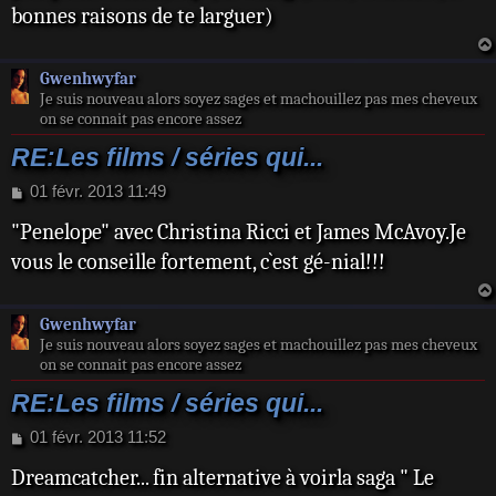
s
bonnes raisons de te larguer)
a
g
e
Gwenhwyfar
Je suis nouveau alors soyez sages et machouillez pas mes cheveux
on se connait pas encore assez
RE:Les films / séries qui...
M
01 févr. 2013 11:49
e
"Penelope" avec Christina Ricci et James McAvoy.Je
s
s
vous le conseille fortement, c`est gé-nial!!!
a
g
e
Gwenhwyfar
Je suis nouveau alors soyez sages et machouillez pas mes cheveux
on se connait pas encore assez
RE:Les films / séries qui...
M
01 févr. 2013 11:52
e
Dreamcatcher... fin alternative à voirla saga " Le
s
s