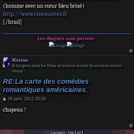
(homme avec un cœur bleu brisé)
http://www.cinemovies.fr
[/html]
Les dingues sont partout :
Maxime
Si les gens dans les films m'avaient écouté ils seraient encore
vivant !
RE:La carte des comédies
romantiques américaines.
M
05 janv. 2012 20:28
e
chapeau !
s
s
a
g
e
2 messages • Page
1
sur
1