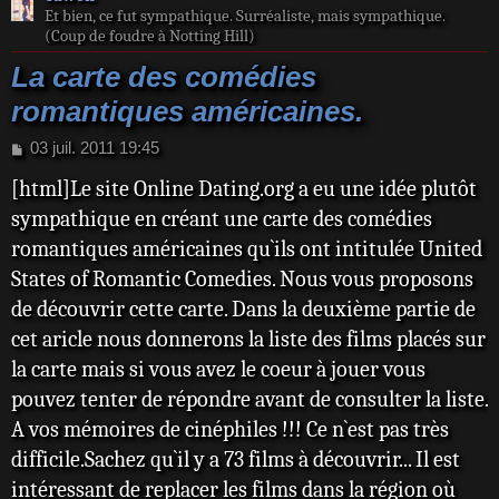
Et bien, ce fut sympathique. Surréaliste, mais sympathique.
(Coup de foudre à Notting Hill)
La carte des comédies
romantiques américaines.
M
03 juil. 2011 19:45
e
[html]Le site Online Dating.org a eu une idée plutôt
s
s
sympathique en créant une carte des comédies
a
romantiques américaines qu`ils ont intitulée United
g
e
States of Romantic Comedies. Nous vous proposons
de découvrir cette carte. Dans la deuxième partie de
cet aricle nous donnerons la liste des films placés sur
la carte mais si vous avez le coeur à jouer vous
pouvez tenter de répondre avant de consulter la liste.
A vos mémoires de cinéphiles !!! Ce n`est pas très
difficile.Sachez qu`il y a 73 films à découvrir... Il est
intéressant de replacer les films dans la région où