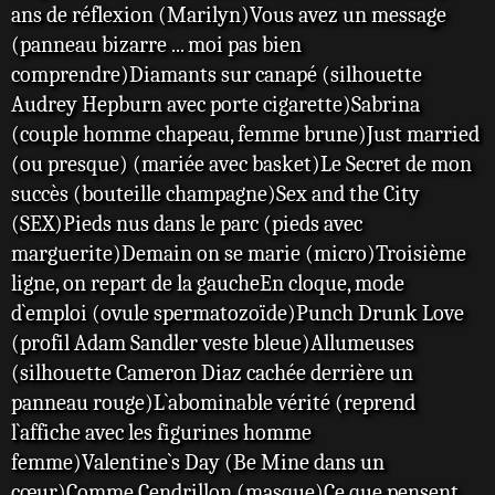
ans de réflexion (Marilyn)Vous avez un message
(panneau bizarre ... moi pas bien
comprendre)Diamants sur canapé (silhouette
Audrey Hepburn avec porte cigarette)Sabrina
(couple homme chapeau, femme brune)Just married
(ou presque) (mariée avec basket)Le Secret de mon
succès (bouteille champagne)Sex and the City
(SEX)Pieds nus dans le parc (pieds avec
marguerite)Demain on se marie (micro)Troisième
ligne, on repart de la gaucheEn cloque, mode
d`emploi (ovule spermatozoïde)Punch Drunk Love
(profil Adam Sandler veste bleue)Allumeuses
(silhouette Cameron Diaz cachée derrière un
panneau rouge)L`abominable vérité (reprend
l`affiche avec les figurines homme
femme)Valentine`s Day (Be Mine dans un
cœur)Comme Cendrillon (masque)Ce que pensent