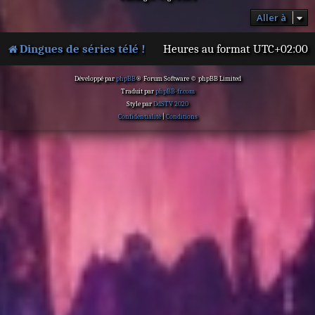
Aller à
Dingues de séries télé !
Heures au format
UTC+02:00
Développé par
phpBB
® Forum Software © phpBB Limited
Traduit par
phpBB-fr.com
Style par
DdSTV 2020
Confidentialité
|
Conditions