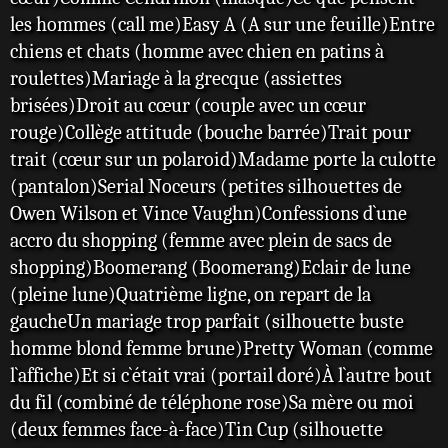
les hommes (call me)Easy A (A sur une feuille)Entre
chiens et chats (homme avec chien en patins à
roulettes)Mariage à la grecque (assiettes
brisées)Droit au cœur (couple avec un cœur
rouge)Collège attitude (bouche barrée)Trait pour
trait (cœur sur un polaroid)Madame porte la culotte
(pantalon)Serial Noceurs (petites silhouettes de
Owen Wilson et Vince Vaughn)Confessions d`une
accro du shopping (femme avec plein de sacs de
shopping)Boomerang (Boomerang)Eclair de lune
(pleine lune)Quatrième ligne, on repart de la
gaucheUn mariage trop parfait (silhouette buste
homme blond femme brune)Pretty Woman (comme
l`affiche)Et si c`était vrai (portail doré)À l`autre bout
du fil (combiné de téléphone rose)Sa mère ou moi
(deux femmes face-à-face)Tin Cup (silhouette