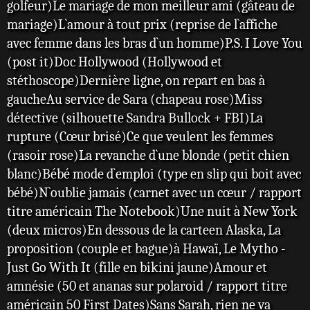
golfeur)Le mariage de mon meilleur ami (gâteau de
mariage)L`amour à tout prix (reprise de l`affiche
avec femme dans les bras d`un homme)P.S. I Love You
(post it)Doc Hollywood (Hollywood et
stéthoscope)Dernière ligne, on repart en bas à
gaucheAu service de Sara (chapeau rose)Miss
détective (silhouette Sandra Bullock + FBI)La
rupture (Cœur brisé)Ce que veulent les femmes
(rasoir rose)La revanche d`une blonde (petit chien
blanc)Bébé mode d`emploi (type en slip qui boit avec
bébé)N`oublie jamais (carnet avec un cœur / rapport
titre américain The Notebook)Une nuit à New York
(deux micros)En dessous de la carteen Alaska, La
proposition (couple et bague)à Hawaï, Le Mytho -
Just Go With It (fille en bikini jaune)Amour et
amnésie (50 et ananas sur polaroid / rapport titre
américain 50 First Dates)Sans Sarah, rien ne va