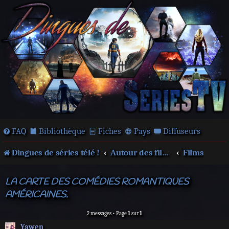
FAQ
Bibliothèque
Fiches
Pays
Diffuseurs
Dingues de séries télé !
Autour des films et séries
Films
LA CARTE DES COMÉDIES ROMANTIQUES
AMÉRICAINES.
2 messages • Page
1
sur
1
Yawen