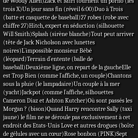
de Woody Allen)Zack et Miri tournent un porno (les
trois X)Un jour sans fin (réveil 6:00)Duo à Trois
(batte et casquette de baseball)27 robes (robe avec
chiffre 27)Hitch, expert en séduction (silhouette
Will Smith)Splash (sirène blanche)Tout peut arriver
(tête de Jack Nicholson avec lunettes
noires)L`impossible monsieur Bébé
(léopard)Terrain d`entente (balle de
baseball)Deuxième ligne, on repart de la gaucheElle
est Trop Bien (comme l`affiche, un couple)Chantons
sous la pluie (le lampadaire)Un couple à la mer
(yacht)Jackpot (comme l`affiche, silhouettes
Cameron Diaz et Ashton Kutcher)Où sont passés les
Morgan ? (bison)Quand Harry rencontre Sally (taxi
jaune) le film ne se déroule pas exclusivement à cet
endroit des Etats-Unis Love et autres drogues (boîte
de gélules avec un cœur)Rose bonbon (PINK)Sept