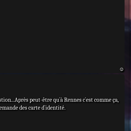
H
a
u
t
estion...Après peut-être qu`à Rennes c`est comme ça,
 demande des carte d`identité.