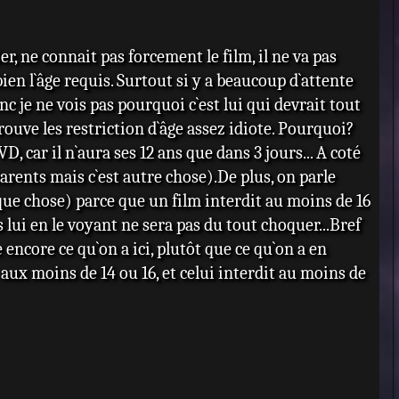
t
r, ne connait pas forcement le film, il ne va pas
 bien l`âge requis. Surtout si y a beaucoup d`attente
nc je ne vois pas pourquoi c`est lui qui devrait tout
trouve les restriction d`âge assez idiote. Pourquoi?
 car il n`aura ses 12 ans que dans 3 jours... A coté
s parents mais c`est autre chose).De plus, on parle
que chose) parce que un film interdit au moins de 16
 lui en le voyant ne sera pas du tout choquer...Bref
e encore ce qu`on a ici, plutôt que ce qu`on a en
s aux moins de 14 ou 16, et celui interdit au moins de