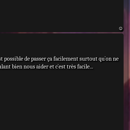
H
a
u
t
est possible de passer ça facilement surtout qu`on ne
t bien nous aider et c`est très facile...