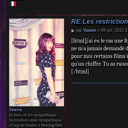
RE:Les restriction
M
par
Yawen
»
09 oct. 2010 2
e
[html]j`ai eu le cas une 
s
s
ne m`a jamais demandé de 
a
pour moi certains films i
g
e
qu`un chiffre. Tu as rai
[/html]
Yawen
Et bien, ce fut sympathique.
Surréaliste, mais sympathique.
(Coup de foudre à Notting Hill)