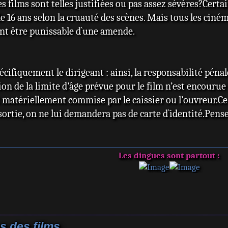
s films sont telles justifiées ou pas assez sévères?Certa
e 16 ans selon la cruauté des scènes. Mais tous les ciné
ent être punissable d`une amende.
écifiquement le dirigeant : ainsi, la responsabilité pén
ion de la limite d’âge prévue pour le film n’est encourue q
t matériellement commise par le caissier ou l’ouvreur.Ce 
 sortie, on ne lui demandera pas de carte d`identité.Pen
Les dingues sont partout :
s des films