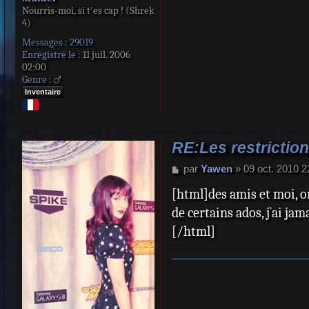
Nourris-moi, si t'es cap ! (Shrek
4)
Messages :
29019
Enregistré le :
11 juil. 2006
02:00
Genre :
Inventaire
RE:Les restriction
M
par
Yawen
»
09 oct. 2010 2
e
[html]des amis et moi, on
s
s
de certains ados, j`ai j
a
[/html]
g
e