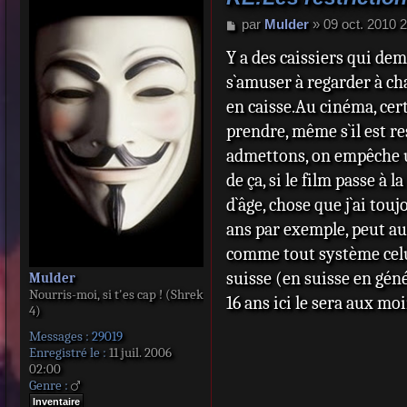
M
par
Mulder
»
09 oct. 2010 
e
Y a des caissiers qui dem
s
s
s`amuser à regarder à chaq
a
en caisse.Au cinéma, cert
g
e
prendre, même s`il est re
admettons, on empêche un 
de ça, si le film passe à 
d`âge, chose que j`ai to
ans par exemple, peut aus
comme tout système celui-c
suisse (en suisse en géné
Mulder
Nourris-moi, si t'es cap ! (Shrek
16 ans ici le sera aux moin
4)
Messages :
29019
Enregistré le :
11 juil. 2006
02:00
Genre :
Inventaire