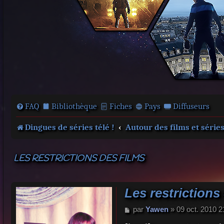
FAQ
Bibliothèque
Fiches
Pays
Diffuseurs
Dingues de séries télé !
Autour des films et série
LES RESTRICTIONS DES FILMS
Les restrictions
M
par
Yawen
»
09 oct. 2010 2
e