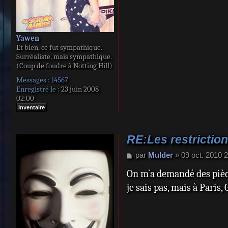
Yawen
Et bien, ce fut sympathique.
Surréaliste, mais sympathique.
(Coup de foudre à Notting Hill)
Messages :
14567
Enregistré le :
23 juin 2008
02:00
Inventaire
RE:Les restriction
M
par
Mulder
»
09 oct. 2010 
e
On m`a demandé des pièces
s
s
je sais pas, mais à Paris
a
g
e