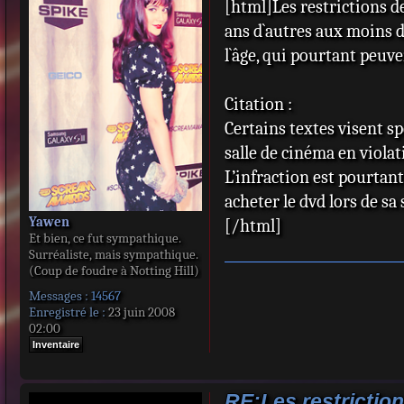
[html]Les restrictions de
s
s
ans d`autres aux moins d
a
l`âge, qui pourtant peuv
g
e
Citation :
Certains textes visent sp
salle de cinéma en violat
L’infraction est pourtan
acheter le dvd lors de sa
Yawen
[/html]
Et bien, ce fut sympathique.
Surréaliste, mais sympathique.
(Coup de foudre à Notting Hill)
Messages :
14567
Enregistré le :
23 juin 2008
02:00
Inventaire
RE:Les restriction