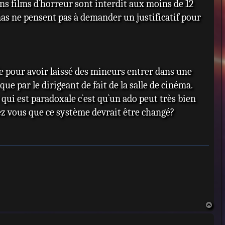
ins films d`horreur sont interdit aux moins de 12
mas ne pensent pas à demander un justificatif pour
ale pour avoir laissé des mineurs entrer dans une
ue par le dirigeant de fait de la salle de cinéma.
qui est paradoxale c`est qu`un ado peut très bien
sez vous que ce système devrait être changé?
H
a
u