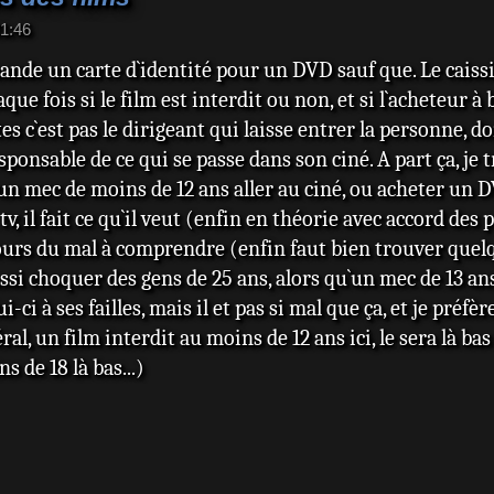
21:46
ande un carte d`identité pour un DVD sauf que. Le caissie
ue fois si le film est interdit ou non, et si l`acheteur à
es c`est pas le dirigeant qui laisse entrer la personne, do
sponsable de ce qui se passe dans son ciné. A part ça, je 
mec de moins de 12 ans aller au ciné, ou acheter un DVD,
la tv, il fait ce qu`il veut (enfin en théorie avec accord de
ujours du mal à comprendre (enfin faut bien trouver quel
si choquer des gens de 25 ans, alors qu`un mec de 13 ans
i à ses failles, mais il et pas si mal que ça, et je préfèr
ral, un film interdit au moins de 12 ans ici, le sera là ba
s de 18 là bas...)