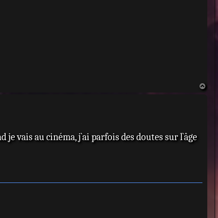
H
a
u
t
je vais au cinéma, j`ai parfois des doutes sur l`âge