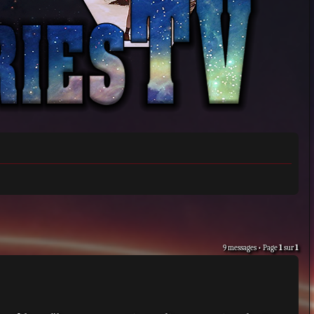
9 messages • Page
1
sur
1