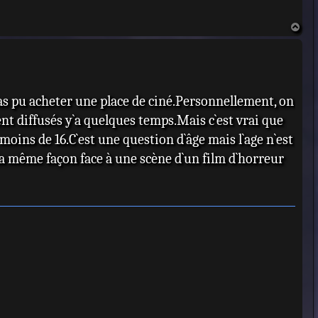
H
a
u
t
a pas pu acheter une place de ciné.Personnellement, on
ient diffusés y`a quelques temps.Mais c`est vrai que
moins de 16.C`est une question d`âge mais l`age n`est
 la même façon face à une scène d`un film d`horreur