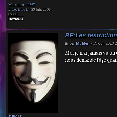
Messages :
14567
Enregistré le :
23 juin 2008
02:00
Inventaire
RE:Les restriction
M
par
Mulder
»
09 oct. 2010 
e
Moi je n`ai jamais vu un 
s
s
nous demande l`âge quand 
a
g
e
Mulder