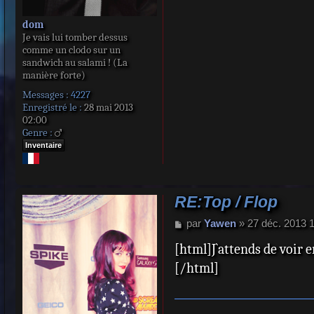
dom
Je vais lui tomber dessus
comme un clodo sur un
sandwich au salami ! (La
manière forte)
Messages :
4227
Enregistré le :
28 mai 2013
02:00
Genre :
Inventaire
RE:Top / Flop
M
par
Yawen
»
27 déc. 2013 
e
[html]J`attends de voir e
s
s
[/html]
a
g
e