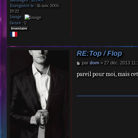
Messages :
105907
Enregistré le :
16 nov. 2005
19:22
Image :
Genre :
Inventaire
RE:Top / Flop
M
par
dom
»
27 déc. 2013 11:
e
pareil pour moi, mais cet
s
s
a
g
e