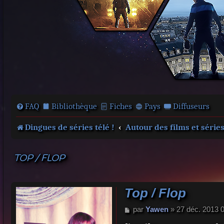
FAQ
Bibliothèque
Fiches
Pays
Diffuseurs
Dingues de séries télé !
Autour des films et série
TOP / FLOP
Top / Flop
M
par
Yawen
»
27 déc. 2013 
e