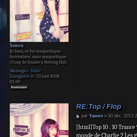
Yawen
Et bien, ce fut sympathique.
Surréaliste, mais sympathique.
(Coup de foudre à Notting Hill)
Messages :
14567
Enregistré le :
23 juin 2008
02:00
Inventaire
RE:Top / Flop
M
par
Yawen
»
30 déc. 2013 
e
[html]Top 10 : 10 Trance
s
s
monde de Charlie 2 Les g