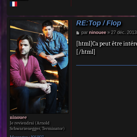
RE:Top / Flop
M
par
ninouee
»
27 déc. 2013
e
[html]Ca peut être intére
s
s
[/html]
a
g
e
ninouee
Je reviendrai (Arnold
Schwarzenegger, Terminator)