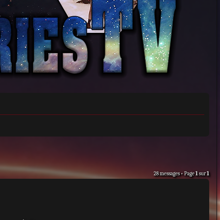
28 messages • Page
1
sur
1