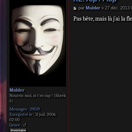
M
par
Mulder
»
27 déc. 2013 
e
Pas bête, mais là j`ai la f
s
s
a
g
e
Mulder
Nourris-moi, si t'es cap ! (Shrek
4)
Messages :
29019
Enregistré le :
11 juil. 2006
02:00
Genre :
Inventaire