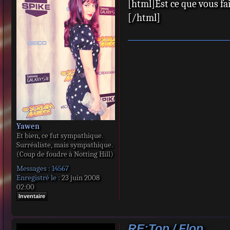
[html]Est ce que vous fa
s
s
[/html]
a
g
e
Yawen
Et bien, ce fut sympathique.
Surréaliste, mais sympathique.
(Coup de foudre à Notting Hill)
Messages :
14567
Enregistré le :
23 juin 2008
02:00
Inventaire
RE:Top / Flop