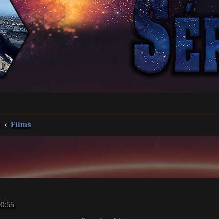
s
Films
00:55