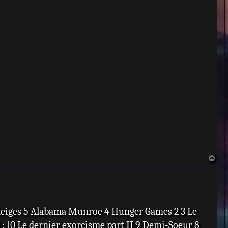
H
a
u
t
s neiges 5 Alabama Munroe 4 Hunger Games 2 3 Le
 : 10 Le dernier exorcisme part II 9 Demi-Soeur 8