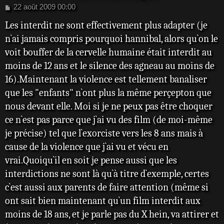
M
22 août 2009 00:00
e
Les interdit ne sont effectivement plus adapter (je
s
s
n`ai jamais compris pourquoi hannibal, alors qu`on le
a
voit bouffer de la cervelle humaine était interdit au
g
e
moins de 12 ans et le silence des agneau au moins de
16).Maintenant la violence est tellement banaliser
que les "enfants" n`ont plus la même perçepton que
nous devant elle. Moi si je ne peux pas être choquer
ce n`est pas parce que j`ai vu des film (de moi-même
je précise) tel que l`exorciste vers les 8 ans mais à
cause de la violence que j`ai vu et vécu en
vrai.Quoiqu`il en soit je pense aussi que les
interdictions ne sont là qu`à titre d`exemple, certes
c`est aussi aux parents de faire attention (même si
ont sait bien maintenant qu`un film interdit aux
moins de 18 ans, et je parle pas du X hein, va attirer et