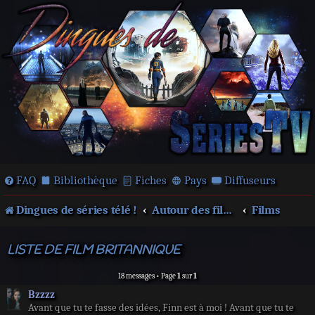
FAQ
Bibliothèque
Fiches
Pays
Diffuseurs
Dingues de séries télé !
Autour des films et séries
Films
LISTE DE FILM BRITANNIQUE
18 messages • Page
1
sur
1
Bzzzz
Avant que tu te fasse des idées, Finn est à moi ! Avant que tu te