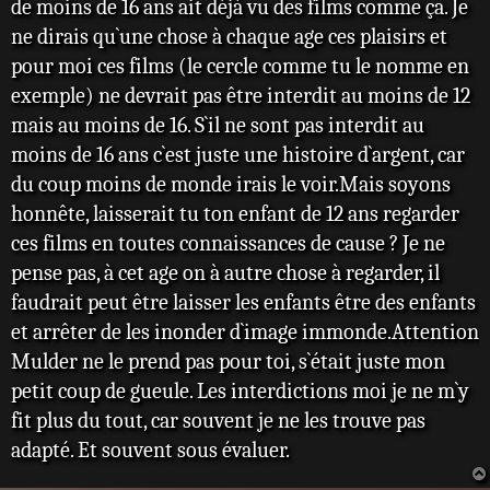
de moins de 16 ans ait déjà vu des films comme ça. Je
ne dirais qu`une chose à chaque age ces plaisirs et
pour moi ces films (le cercle comme tu le nomme en
exemple) ne devrait pas être interdit au moins de 12
mais au moins de 16. S`il ne sont pas interdit au
moins de 16 ans c`est juste une histoire d`argent, car
du coup moins de monde irais le voir.Mais soyons
honnête, laisserait tu ton enfant de 12 ans regarder
ces films en toutes connaissances de cause ? Je ne
pense pas, à cet age on à autre chose à regarder, il
faudrait peut être laisser les enfants être des enfants
et arrêter de les inonder d`image immonde.Attention
Mulder ne le prend pas pour toi, s`était juste mon
petit coup de gueule. Les interdictions moi je ne m`y
fit plus du tout, car souvent je ne les trouve pas
adapté. Et souvent sous évaluer.