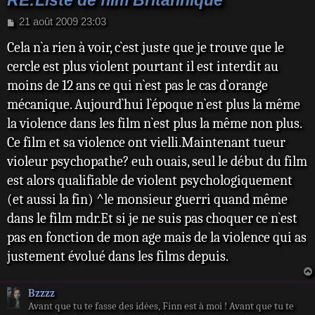
RE:Liste de film Britannique
M
21 août 2009 23:03
e
Cela n`a rien à voir, c`est juste que je trouve que le
s
s
cercle est plus violent pourtant il est interdit au
a
moins de 12 ans ce qui n`est pas le cas d`orange
g
e
mécanique. Aujourd`hui l`époque n`est plus la même
la violence dans les film n`est plus la même non plus.
Ce film et sa violence ont vielli.Maintenant tueur
violeur psychopathe? euh ouais, seul le début du film
est alors qualifiable de violent psychologiquement
(et aussi la fin) ^le monsieur guerri quand même
dans le film mdr.Et si je ne suis pas choquer ce n`est
pas en fonction de mon age mais de la violence qui as
justement évolué dans les films depuis.
Bzzzz
Avant que tu te fasse des idées, Finn est à moi ! Avant que tu te