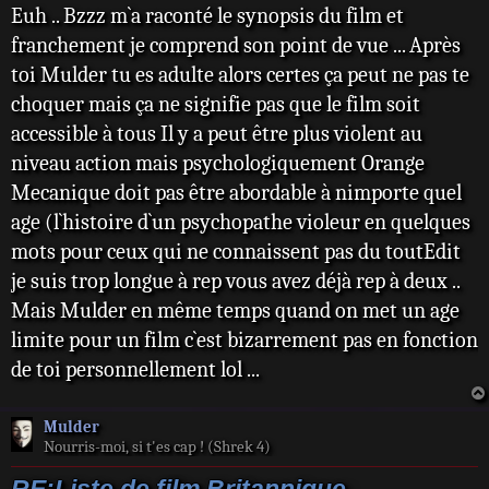
Euh .. Bzzz m`a raconté le synopsis du film et
s
s
franchement je comprend son point de vue ... Après
a
toi Mulder tu es adulte alors certes ça peut ne pas te
g
e
choquer mais ça ne signifie pas que le film soit
accessible à tous Il y a peut être plus violent au
niveau action mais psychologiquement Orange
Mecanique doit pas être abordable à nimporte quel
age (l`histoire d`un psychopathe violeur en quelques
mots pour ceux qui ne connaissent pas du toutEdit
je suis trop longue à rep vous avez déjà rep à deux ..
Mais Mulder en même temps quand on met un age
limite pour un film c`est bizarrement pas en fonction
de toi personnellement lol ...
Mulder
Nourris-moi, si t'es cap ! (Shrek 4)