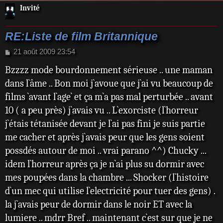
Invité
RE:Liste de film Britannique
M
21 août 2009 23:54
e
Bzzzz mode bourdonnement sérieuse .. une maman
s
s
dans l`âme .. Bon moi j`avoue que j`ai vu beaucoup de
a
films `avant l`age` et ça m`a pas mal perturbée .. avant
g
e
10 ( a peu près) j`avais vu .. L`exorciste (l`horreur
j`étais tétanisée devant je l`ai pas fini je suis partie
me cacher et après j`avais peur que les gens soient
possdés autour de moi .. vrai parano ^^) Chucky ...
idem l`horreur après ça je n`ai plus su dormir avec
mes poupées dans la chambre ... Shocker (l`histoire
d`un mec qui utilise l`electricité pour tuer des gens) .
la j`avais peur de dormir dans le noir ET avec la
lumiere .. mdrr Bref .. maintenant c`est sur que je ne