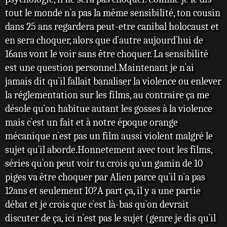
tout le monde n`a pas la même sensibilité, ton cousin
dans 25 ans regardera peut-etre canibal holocaust et
en sera choquer, alors que d`autre aujourd`hui de
16ans vont le voir sans être choquer. La sensibilité
est une question personnel.Maintenant je n`ai
jamais dit qu`il fallait banaliser la violence ou enlever
la réglementation sur les films, au contraire ça me
désole qu`on habitue autant les gosses à la violence
mais c`est un fait et à notre époque orange
mécanique n`est pas un film aussi violent malgré le
sujet qu`il aborde.Honnetement avec tout les films,
séries qu`on peut voir tu crois qu`un gamin de 10
piges va être choquer par Alien parce qu`il n`a pas
12ans et seulement 10?A part ça, il y a une partie
débat et je crois que c`est là-bas qu`on devrait
discuter de ça, ici n`est pas le sujet (genre je dis qu`il