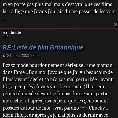
m`en porte pas plus mal mais c`est vrai que ces films
la ... à l`age que j`avais j`aurais du me passer de les voir
...
Invité
RE:Liste de film Britannique
M
21 août 2009 23:54
e
Bzzzz mode bourdonnement sérieuse .. une maman
s
s
dans l`âme .. Bon moi j`avoue que j`ai vu beaucoup de
a
films `avant l`age` et ça m`a pas mal perturbée .. avant
g
e
10 ( a peu près) j`avais vu .. L`exorciste (l`horreur
j`étais tétanisée devant je l`ai pas fini je suis partie
me cacher et après j`avais peur que les gens soient
possdés autour de moi .. vrai parano ^^) Chucky ...
idem l`horreur après ça je n`ai plus su dormir avec