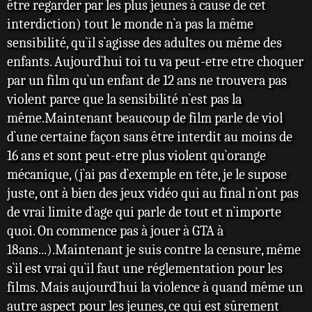
être regarder par les plus jeunes à cause de cet
interdiction) tout le monde n`a pas la même
sensibilité, qu`il s`agisse des adultes ou même des
enfants. Aujourd`hui toi tu va peut-etre etre choquer
par un film qu`un enfant de 12 ans ne trouvera pas
violent parce que la sensibilité n`est pas la
même.Maintenant beaucoup de film parle de viol
d`une certaine façon sans être interdit au moins de
16 ans et sont peut-etre plus violent qu`orange
mécanique, (j`ai pas d`exemple en tête, je le supose
juste, ont à bien des jeux vidéo qui au final n`ont pas
de vrai limite d`age qui parle de tout et n`importe
quoi. On commence pas à jouer à GTA à
18ans...).Maintenant je suis contre la censure, même
s`il est vrai qu`il faut une réglementation pour les
films. Mais aujourd`hui la violence à quand même un
autre aspect pour les jeunes, ce qui est sûrement