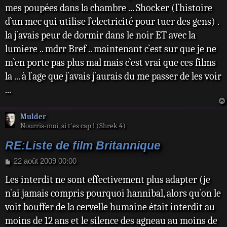
mes poupées dans la chambre ... Shocker (l`histoire
d`un mec qui utilise l`electricité pour tuer des gens) .
la j`avais peur de dormir dans le noir ET avec la
lumiere .. mdrr Bref .. maintenant c`est sur que je ne
m`en porte pas plus mal mais c`est vrai que ces films
la ... à l`age que j`avais j`aurais du me passer de les voir
...
Mulder
Nourris-moi, si t'es cap ! (Shrek 4)
RE:Liste de film Britannique
M
22 août 2009 00:00
e
Les interdit ne sont effectivement plus adapter (je
s
s
n`ai jamais compris pourquoi hannibal, alors qu`on le
a
voit bouffer de la cervelle humaine était interdit au
g
e
moins de 12 ans et le silence des agneau au moins de