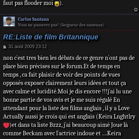
faut pas flooder moi
).
Carlos Santana
Vous ne passerez pas! (Seigneur des anneaux)
RE:Liste de film Britannique
M
31 août 2009 23:12
e
non c`est tres bien les débats de ce genre n`ont pas de
s
s
place bien précises sur le forum.Et de temps en
a
temps , ca fait plaisir de voir des points de vues
g
e
opposés exposer clairement leurs idées et tout ça
avec calme et lucidité.Moi je dis encore !!!j`ai lu une
bonne partie de vos avis et je me suis régalé En
attendant pour la liste des films anglais , il y a Love
Actually aussi je crois qui est anglais (Keira Lnghtlry
)et dans ta liste Bzzz, j`ai beaucoup aimé Joue là
comme Beckam avec l`actrice indoue et ....Keira