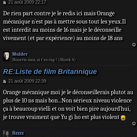
M
21 août 2009 22:17
e
De rien part contre je le redis ici mais Orange
s
s
mécanique n`est pas à mettre sous tout les yeux.Il
a
est interdit au moins de 16 mais je le déconseille
g
e
vivement (et par expérience) au moins de 18 ans
Mulder
Nourris-moi, si t'es cap ! (Shrek 4)
RE:Liste de film Britannique
M
21 août 2009 22:39
e
Orange mécanique moi je le déconseillerais plutot au
s
s
plus de 10 ns mais bon...Non sérieux niveau violence
a
ça à beaucoup vielli et on voit bien pire aujourd`hui,
g
e
je trouve vraiment que Yu gi ho est plus violent
Bzzzz