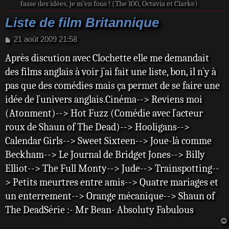
fasse des idées, je m’en fous ! (The 100, Octavia et Clarke)
Liste de film Britannique
M
21 août 2009 21:58
e
Après discution avec Clochette elle me demandait
s
s
des films anglais à voir j`ai fait une liste, bon, il n`y à
a
pas que des comédies mais ça permet de se faire une
g
e
idée de l`univers anglais.Cinéma--> Reviens moi
(Atonment)--> Hot Fuzz (Comédie avec l`acteur
roux de Shaun of The Dead)--> Hooligans-->
Calendar Girls--> Sweet Sixteen--> Joue-là comme
Beckham--> Le Journal de Bridget Jones--> Billy
Elliot--> The Full Monty--> Jude--> Trainspotting--
> Petits meurtres entre amis--> Quatre mariages et
un enterrement--> Orange mécanique--> Shaun of
The DeadSérie :- Mr Bean- Absoluty Fabulous