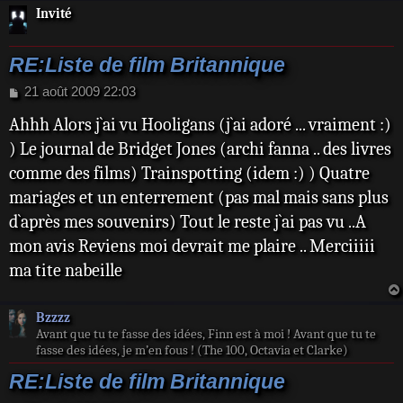
Invité
RE:Liste de film Britannique
M
21 août 2009 22:03
e
Ahhh Alors j`ai vu Hooligans (j`ai adoré ... vraiment :)
s
s
) Le journal de Bridget Jones (archi fanna .. des livres
a
comme des films) Trainspotting (idem :) ) Quatre
g
e
mariages et un enterrement (pas mal mais sans plus
d`après mes souvenirs) Tout le reste j`ai pas vu ..A
mon avis Reviens moi devrait me plaire .. Merciiiii
ma tite nabeille
Bzzzz
Avant que tu te fasse des idées, Finn est à moi ! Avant que tu te
fasse des idées, je m’en fous ! (The 100, Octavia et Clarke)
RE:Liste de film Britannique