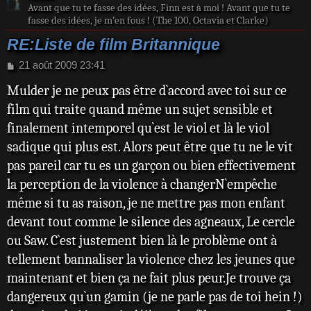
Avant que tu te fasse des idées, Finn est à moi ! Avant que tu te
fasse des idées, je m’en fous ! (The 100, Octavia et Clarke)
RE:Liste de film Britannique
M
21 août 2009 23:41
e
Mulder je ne peux pas être d`accord avec toi sur ce
s
s
film qui traite quand même un sujet sensible et
a
finalement intemporel qu`est le viol et là le viol
g
e
sadique qui plus est. Alors peut être que tu ne le vit
pas pareil car tu es un garçon ou bien effectivement
la perception de la violence à changerN`empêche
même si tu as raison, je ne mettre pas mon enfant
devant tout comme le silence des agneaux, Le cercle
ou Saw. C`est justement bien là le problème ont à
tellement bannaliser la violence chez les jeunes que
maintenant et bien ça ne fait plus peur.Je trouve ça
dangereux qu`un gamin (je ne parle pas de toi hein !)