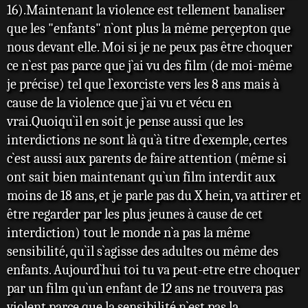
16).Maintenant la violence est tellement banaliser
que les "enfants" n`ont plus la même perçepton que
nous devant elle. Moi si je ne peux pas être choquer
ce n`est pas parce que j`ai vu des film (de moi-même
je précise) tel que l`exorciste vers les 8 ans mais à
cause de la violence que j`ai vu et vécu en
vrai.Quoiqu`il en soit je pense aussi que les
interdictions ne sont là qu`à titre d`exemple, certes
c`est aussi aux parents de faire attention (même si
ont sait bien maintenant qu`un film interdit aux
moins de 18 ans, et je parle pas du X hein, va attirer et
être regarder par les plus jeunes à cause de cet
interdiction) tout le monde n`a pas la même
sensibilité, qu`il s`agisse des adultes ou même des
enfants. Aujourd`hui toi tu va peut-etre etre choquer
par un film qu`un enfant de 12 ans ne trouvera pas
violent parce que la sensibilité n`est pas la