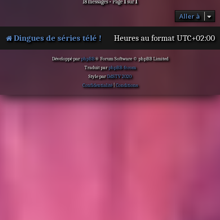
18 messages • Page
1
sur
1
Aller à
Dingues de séries télé !
Heures au format
UTC+02:00
Développé par
phpBB
® Forum Software © phpBB Limited
Traduit par
phpBB-fr.com
Style par
DdSTV 2020
Confidentialité
|
Conditions