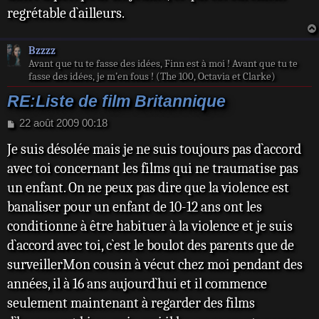
regrétable d`ailleurs.
Bzzzz
Avant que tu te fasse des idées, Finn est à moi ! Avant que tu te
fasse des idées, je m’en fous ! (The 100, Octavia et Clarke)
RE:Liste de film Britannique
M
22 août 2009 00:18
e
Je suis désolée mais je ne suis toujours pas d`accord
s
s
avec toi concernant les films qui ne traumatise pas
a
un enfant. On ne peux pas dire que la violence est
g
e
banaliser pour un enfant de 10-12 ans ont les
conditionne à être habituer à la violence et je suis
d`accord avec toi, c`est le boulot des parents que de
surveillerMon cousin à vécut chez moi pendant des
années, il à 16 ans aujourd`hui et il commence
seulement maintenant à regarder des films