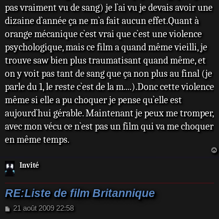
s
pas vraiment vu de sang) je l`ai vu je devais avoir une
a
dizaine d`année ça ne m`a fait aucun effet.Quant à
g
e
orange mécanique c`est vrai que c`est une violence
psychologique, mais ce film a quand même vieilli, je
trouve saw bien plus traumatisant quand même, et
on y voit pas tant de sang que ça non plus au final (je
parle du 1, le reste c`est de la m....).Donc cette violence
même si elle a pu choquer je pense qu`elle est
aujourd`hui gérable. Maintenant je peux me tromper,
avec mon vécu ce n`est pas un film qui va me choquer
en même temps.
Invité
RE:Liste de film Britannique
M
21 août 2009 22:58
e