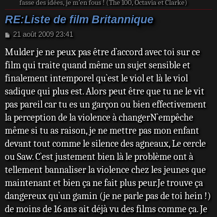
fasse des idées, je m’en fous ! (The 100, Octavia et Clarke)
RE:Liste de film Britannique
M
21 août 2009 23:41
e
Mulder je ne peux pas être d`accord avec toi sur ce
s
s
film qui traite quand même un sujet sensible et
a
finalement intemporel qu`est le viol et là le viol
g
e
sadique qui plus est. Alors peut être que tu ne le vit
pas pareil car tu es un garçon ou bien effectivement
la perception de la violence à changerN`empêche
même si tu as raison, je ne mettre pas mon enfant
devant tout comme le silence des agneaux, Le cercle
ou Saw. C`est justement bien là le problème ont à
tellement bannaliser la violence chez les jeunes que
maintenant et bien ça ne fait plus peur.Je trouve ça
dangereux qu`un gamin (je ne parle pas de toi hein !)
de moins de 16 ans ait déjà vu des films comme ça. Je