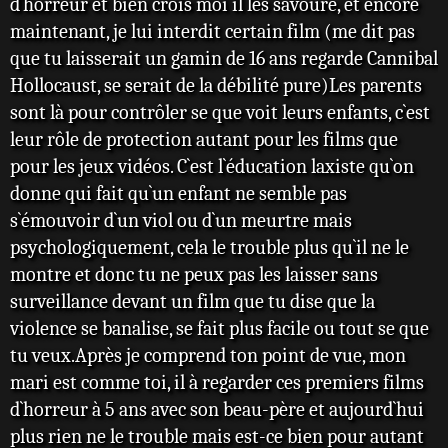
d`horreur et bien crois moi il les savoure, et encore
maintenant, je lui interdit certain film (me dit pas
que tu laisserait un gamin de 16 ans regarde Cannibal
Hollocaust, se serait de la débilité pure)Les parents
sont là pour contrôler se que voit leurs enfants, c`est
leur rôle de protection autant pour les films que
pour les jeux vidéos. C`est l`éducation laxiste qu`on
donne qui fait qu`un enfant ne semble pas
s`émouvoir d`un viol ou d`un meurtre mais
psychologiquement, cela le trouble plus qu`il ne le
montre et donc tu ne peux pas les laisser sans
surveillance devant un film que tu dise que la
violence se banalise, se fait plus facile ou tout se que
tu veux.Après je comprend ton point de vue, mon
mari est comme toi, il à regarder ces premiers films
d`horreur à 5 ans avec son beau-père et aujourd`hui
plus rien ne le trouble mais est-ce bien pour autant