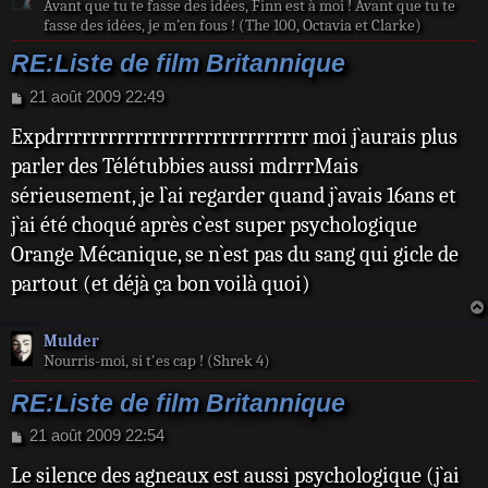
Avant que tu te fasse des idées, Finn est à moi ! Avant que tu te
fasse des idées, je m’en fous ! (The 100, Octavia et Clarke)
RE:Liste de film Britannique
M
21 août 2009 22:49
e
Expdrrrrrrrrrrrrrrrrrrrrrrrrrrrrr moi j`aurais plus
s
s
parler des Télétubbies aussi mdrrrMais
a
sérieusement, je l`ai regarder quand j`avais 16ans et
g
e
j`ai été choqué après c`est super psychologique
Orange Mécanique, se n`est pas du sang qui gicle de
partout (et déjà ça bon voilà quoi)
Mulder
Nourris-moi, si t'es cap ! (Shrek 4)
RE:Liste de film Britannique
M
21 août 2009 22:54
e
Le silence des agneaux est aussi psychologique (j`ai
s