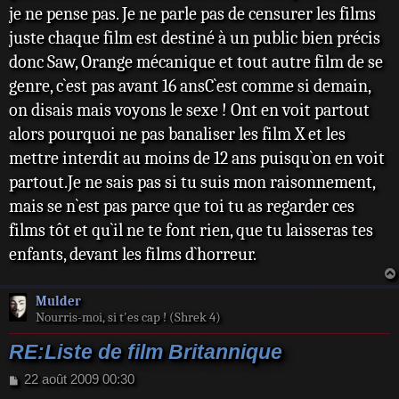
je ne pense pas. Je ne parle pas de censurer les films
juste chaque film est destiné à un public bien précis
donc Saw, Orange mécanique et tout autre film de se
genre, c`est pas avant 16 ansC`est comme si demain,
on disais mais voyons le sexe ! Ont en voit partout
alors pourquoi ne pas banaliser les film X et les
mettre interdit au moins de 12 ans puisqu`on en voit
partout.Je ne sais pas si tu suis mon raisonnement,
mais se n`est pas parce que toi tu as regarder ces
films tôt et qu`il ne te font rien, que tu laisseras tes
enfants, devant les films d`horreur.
Mulder
Nourris-moi, si t'es cap ! (Shrek 4)
RE:Liste de film Britannique
M
22 août 2009 00:30
e