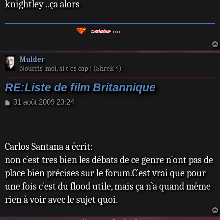
knightley ..ça alors
Mulder
Nourris-moi, si t'es cap ! (Shrek 4)
RE:Liste de film Britannique
M
31 août 2009 23:24
e
s
s
a
Carlos Santana a écrit:
g
e
non c`est tres bien les débats de ce genre n`ont pas de
place bien précises sur le forum.C`est vrai que pour
une fois c`est du flood utile, mais ça n`a quand même
rien à voir avec le sujet quoi.