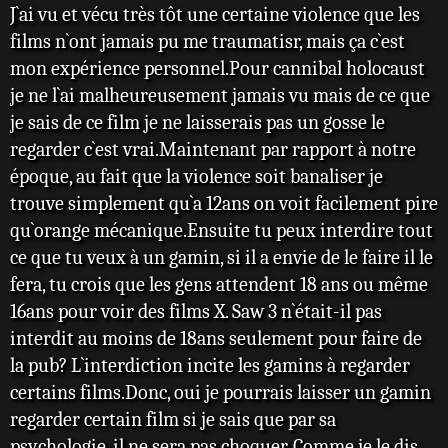
J`ai vu et vécu très tôt une certaine violence que les
s
s
films n`ont jamais pu me traumatisr, mais ça c`est
a
mon expérience personnel.Pour cannibal holocaust
g
e
je ne l`ai malheureusement jamais vu mais de ce que
je sais de ce film je ne laisserais pas un gosse le
regarder c`est vrai.Maintenant par rapport à notre
époque, au fait que la violence soit banaliser je
trouve simplement qu`a 12ans on voit facilement pire
qu`orange mécanique.Ensuite tu peux interdire tout
ce que tu veux à un gamin, si il a envie de le faire il le
fera, tu crois que les gens attendent 18 ans ou même
16ans pour voir des films X. Saw 3 n`était-il pas
interdit au moins de 18ans seulement pour faire de
la pub? L`interdiction incite les gamins à regarder
certains films.Donc, oui je pourrais laisser un gamin
regarder certain film si je sais que par sa
psychologie, il ne sera pas choquer. Comme je le dis