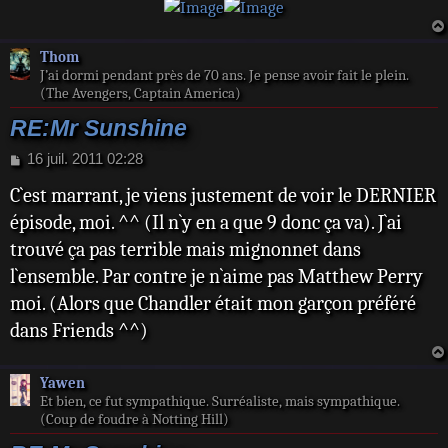
Thom
J’ai dormi pendant près de 70 ans. Je pense avoir fait le plein.
(The Avengers, Captain America)
RE:Mr Sunshine
M
16 juil. 2011 02:28
e
C`est marrant, je viens justement de voir le DERNIER
s
s
épisode, moi. ^^ (Il n`y en a que 9 donc ça va). J`ai
a
trouvé ça pas terrible mais mignonnet dans
g
e
l`ensemble. Par contre je n`aime pas Matthew Perry
moi. (Alors que Chandler était mon garçon préféré
dans Friends ^^)
Yawen
Et bien, ce fut sympathique. Surréaliste, mais sympathique.
(Coup de foudre à Notting Hill)