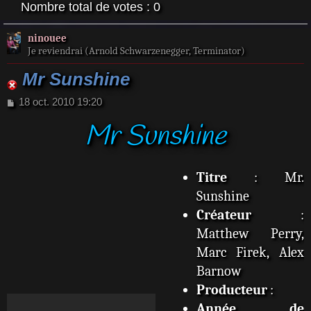
Nombre total de votes :
0
ninouee
Je reviendrai (Arnold Schwarzenegger, Terminator)
Mr Sunshine
M
18 oct. 2010 19:20
e
Mr Sunshine
s
s
a
g
Titre
: Mr.
e
Sunshine
Créateur
:
Matthew Perry,
Marc Firek, Alex
Barnow
Producteur
:
Année de