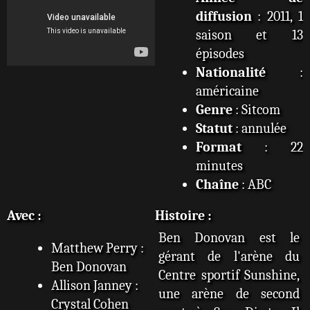
diffusion
: 2011, 1
saison et 13
épisodes
Nationalité
:
américaine
Genre
: Sitcom
Statut
: annulée
Format
: 22
minutes
Chaîne
: ABC
Avec :
Histoire :
Ben Donovan est le
Matthew Perry :
gérant de l'arène du
Ben Donovan
Centre sportif Sunshine,
Allison Janney :
une arène de second
Crystal Cohen