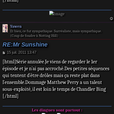
Yawen
Et bien, ce fut sympathique. Surréaliste, mais sympathique.
(Coup de foudre à Notting Hill)
RE:Mr Sunshine
M
15 juil. 2011 13:47
e
[html]Série annulée.Je viens de regarder le 1er
s
s
épisode et je n`ai pas accroché.Des petites séquences
a
qui tentent d`être drôles mais ça reste plat dans
g
e
l`ensemble.Dommage Matthew Perry a un talent
sous-exploité, il est loin le temps de Chandler Bing
[/html]
Les dingues sont partout :