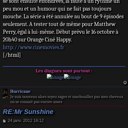
se sont ensuite effondrées, la faute à un rythme un
peu mou et un humour qui ne fait pas toujours
mouche. La série a été annulée au bout de 9 épisodes
seulement. A tester tout de même pour Matthew
Perry, égal à lui-même. Début prévu le 16 octobre à
20h40 sur Orange Ciné Happy.
http://www.cinemovies.fr
[/html]
Les dingues sont partout :
Hurricane
Je suis nouveau alors soyez sages et machouillez pas mes cheveux
on se connait pas encore assez
RE:Mr Sunshine
M
24 janv. 2012 16:12
e