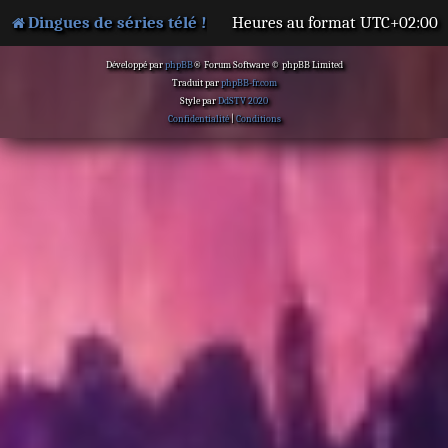
Dingues de séries télé !
Heures au format
UTC+02:00
Développé par
phpBB
® Forum Software © phpBB Limited
Traduit par
phpBB-fr.com
Style par
DdSTV 2020
Confidentialité
|
Conditions