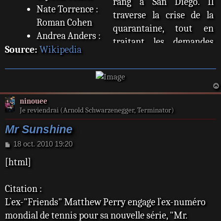
rang à San Diego. Il
Nate Torrence :
traverse la crise de la
Roman Cohen
quarantaine, tout en
Andrea Anders :
traitant les demandes
Alice
Source:
Wikipedia
inhabituelles de ses
James Lesure :
clients et de sa patronne
Alonzo
imprévisible.
Portia Doubleday
ninouee
: Heather
Je reviendrai (Arnold Schwarzenegger, Terminator)
Mr Sunshine
M
18 oct. 2010 19:20
e
[html]
s
s
a
Citation :
g
e
L`ex-"Friends" Matthew Perry engage l`ex-numéro
mondial de tennis pour sa nouvelle série, "Mr.