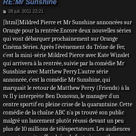
RE:Mr Sunshine
M
28 juil. 2011 22:21
e
[html]Mildred Pierce et Mr Sunshine annoncées sur
s
s
Orange pour la rentrée.Encore deux nouvelles séries
a
qui vont débarquer prochainement sur Orange
g
e
Cinéma Séries. Après l`évènement du Trône de Fer,
c`est la mini-série Mildred Pierce avec Kate Winslet
qui arrivera à la rentrée, suivie par la comédie Mr
Sunshine avec Matthew Perry.L`autre série
annoncée, c`est la comédie Mr Sunshine, qui
marquait le retour de Matthew Perry (Friends) à la
tv. Il y interprète Ben Donovan, le manager d`un
centre sportif en pleine crise de la quarantaine. Cette
comédie de la chaîne ABC n`a ps trouvé son public
malgré un lancement plutôt réussi devant un peu
plus de 10 millions de téléspectateurs. Les audiences