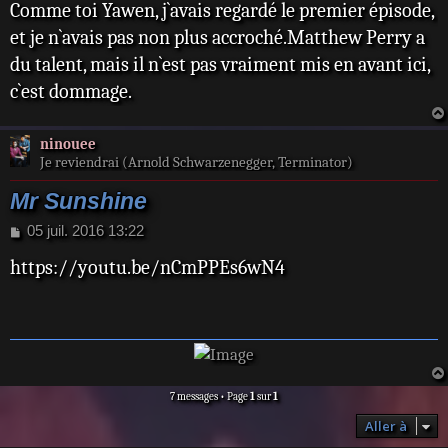
Comme toi Yawen, j`avais regardé le premier épisode,
s
s
et je n`avais pas non plus accroché.Matthew Perry a
a
du talent, mais il n`est pas vraiment mis en avant ici,
g
e
c`est dommage.
ninouee
Je reviendrai (Arnold Schwarzenegger, Terminator)
Mr Sunshine
M
05 juil. 2016 13:22
e
https://youtu.be/nCmPPEs6wN4
s
s
a
g
e
7 messages • Page
1
sur
1
Aller à