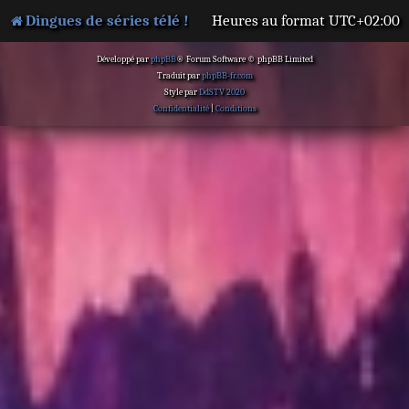
Dingues de séries télé !
Heures au format
UTC+02:00
Développé par
phpBB
® Forum Software © phpBB Limited
Traduit par
phpBB-fr.com
Style par
DdSTV 2020
Confidentialité
|
Conditions