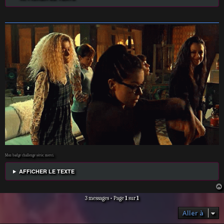
Mon badge challenge série, merci.
AFFICHER LE TEXTE
3 messages • Page
1
sur
1
Aller à