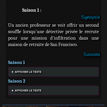
Saison 1 :
Synopsis
Eugene Cordero :
Joel Piñero
Un ancien professeur se voit offrir un second
Sally Struthers :
Virginia Foldau
souffle lorsqu'une détective privée le recrute
Marc Evan Jackson :
Evan Cubbler
pour une mission d'infiltration dans une
Kerry O'Malley :
Megan
maison de retraite de San Francisco.
Chagughlaight-Accourse
Saisons
Margaret Avery :
Florance Joanne
Whistbrook
Saison 1
John Getz :
Elliott Haverhill
AFFICHER LE TEXTE
Susan Ruttan :
Gladys Montrose
Saison 2
Veronica Cartwright :
Beverly Bankl
Miles Fowler :
Jaylen LaMont
AFFICHER LE TEXTE
Clyde Kusatsu :
Grant Yokohama
Stephen Henderson :
Calbert Graham
Lori Tan Chinn :
Susan Yang