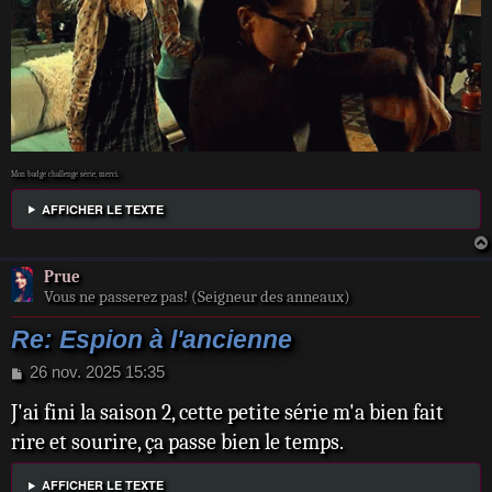
Mon badge challenge série, merci.
AFFICHER LE TEXTE
Prue
Vous ne passerez pas! (Seigneur des anneaux)
Re: Espion à l'ancienne
M
26 nov. 2025 15:35
e
J'ai fini la saison 2, cette petite série m'a bien fait
s
s
rire et sourire, ça passe bien le temps.
a
g
AFFICHER LE TEXTE
e