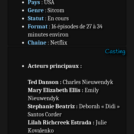
Pays
: USA
Genre
: Sitcom
Statut
: En cours
Format
: 16 épisodes de 27 à 34
minutes environ
Chaîne
: Netflix
Casting
Source
:
Espion à l'ancienne - Wikipédia
Acteurs principaux :
Ted Danson :
Charles Nieuwendyk
Mary Elizabeth Ellis :
Emily
Nieuwendyk
Stephanie Beatriz :
Deborah « Didi »
Santos Corder
Lilah Richcreek Estrada :
Julie
Kovalenko