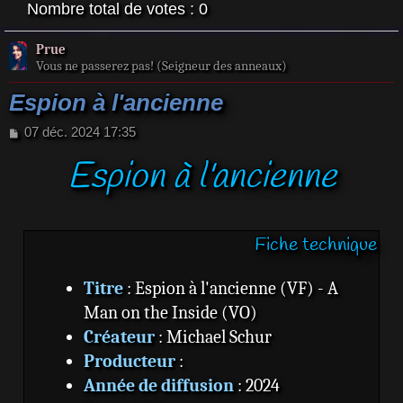
Nombre total de votes :
0
Prue
Vous ne passerez pas! (Seigneur des anneaux)
Espion à l'ancienne
M
07 déc. 2024 17:35
e
Espion à l'ancienne
s
s
a
g
e
Fiche technique
Titre
: Espion à l'ancienne (VF) - A
Man on the Inside (VO)
Créateur
: Michael Schur
Producteur
:
Année de diffusion
: 2024