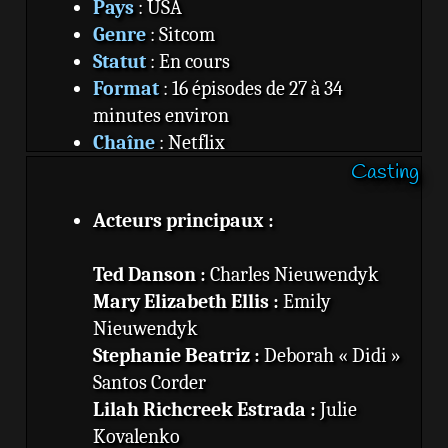
Pays
: USA
Genre
: Sitcom
Statut
: En cours
Format
: 16 épisodes de 27 à 34
minutes environ
Chaîne
: Netflix
Casting
Source
:
Espion à l'ancienne - Wikipédia
Acteurs principaux :
Ted Danson :
Charles Nieuwendyk
Mary Elizabeth Ellis :
Emily
Nieuwendyk
Stephanie Beatriz :
Deborah « Didi »
Santos Corder
Lilah Richcreek Estrada :
Julie
Kovalenko