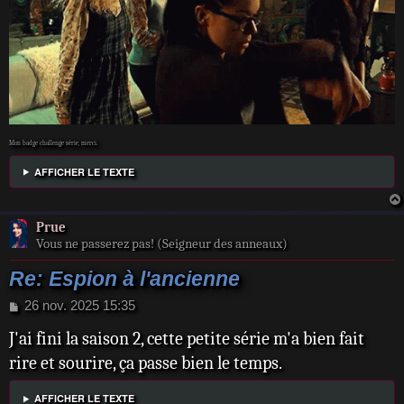
Mon badge challenge série, merci.
AFFICHER LE TEXTE
Prue
Vous ne passerez pas! (Seigneur des anneaux)
Re: Espion à l'ancienne
M
26 nov. 2025 15:35
e
J'ai fini la saison 2, cette petite série m'a bien fait
s
s
rire et sourire, ça passe bien le temps.
a
g
AFFICHER LE TEXTE
e