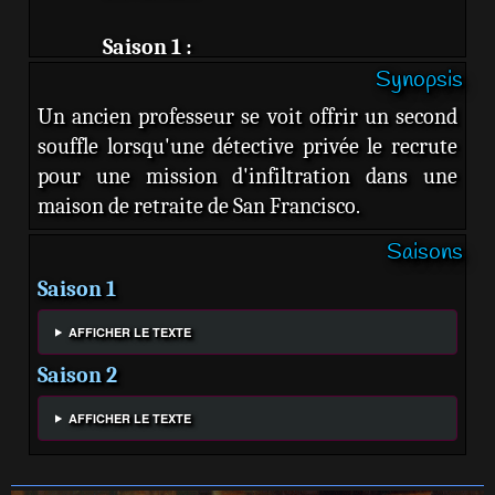
Saison 1 :
Synopsis
Eugene Cordero :
Joel Piñero
Un ancien professeur se voit offrir un second
Sally Struthers :
Virginia Foldau
souffle lorsqu'une détective privée le recrute
Marc Evan Jackson :
Evan Cubbler
pour une mission d'infiltration dans une
Kerry O'Malley :
Megan
maison de retraite de San Francisco.
Chagughlaight-Accourse
Saisons
Margaret Avery :
Florance Joanne
Whistbrook
Saison 1
John Getz :
Elliott Haverhill
AFFICHER LE TEXTE
Susan Ruttan :
Gladys Montrose
Saison 2
Veronica Cartwright :
Beverly Bankl
Miles Fowler :
Jaylen LaMont
AFFICHER LE TEXTE
Clyde Kusatsu :
Grant Yokohama
Stephen Henderson :
Calbert Graham
Lori Tan Chinn :
Susan Yang