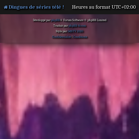
Dingues de séries télé !
Heures au format
UTC+02:00
Développé par
phpBB
® Forum Software © phpBB Limited
Traduit par
phpBB-fr.com
Style par
DdSTV 2020
Confidentialité
|
Conditions