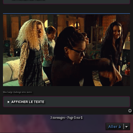
Mon badge challenge série, merci.
AFFICHER LE TEXTE
3 messages • Page
1
sur
1
Aller à