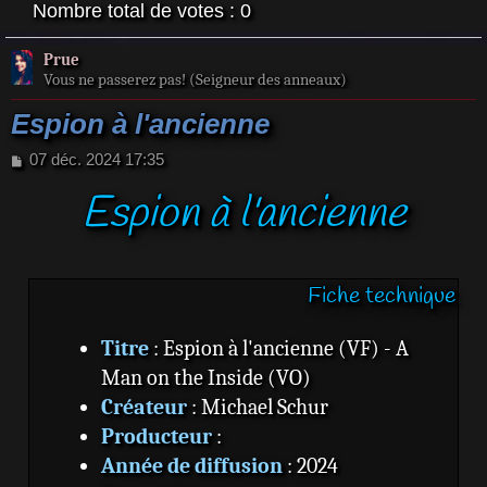
Nombre total de votes :
0
Prue
Vous ne passerez pas! (Seigneur des anneaux)
Espion à l'ancienne
M
07 déc. 2024 17:35
e
Espion à l'ancienne
s
s
a
g
e
Fiche technique
Titre
: Espion à l'ancienne (VF) - A
Man on the Inside (VO)
Créateur
: Michael Schur
Producteur
:
Année de diffusion
: 2024