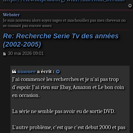
Webster
Je suis nouveau alors soyez sages et machouillez pas mes cheveux on
se connait pas encore assez
Re: Recherche Serie Tv des années
(2002-2005)
M
30 mai 2026 09:01
e
s
s
ninouee
a écrit :
a
J'ai commencé les recherches et je n'ai pas trop
g
e
d'espoir. J'ai rien sur Ebay, Amazon et Le bon coin
en occasion.
La série ne semble pas avoir eu de sortie DVD.
L'autre problème, c'est que c'est debut 2000 et pas