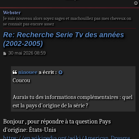
Webster
Je suis nouveau alors soyez sages et machouillez pas mes cheveux on
se connait pas encore assez
Re: Recherche Serie Tv des années
(2002-2005)
M
30 mai 2026 08:59
e
s
s
ninouee
a écrit :
a
Coucou
g
e
Aurais tu des informations complémentaires : quel
est la pays d'origine de la série ?
Bonjour , pour répondre à ta question Pays
d'origine: États-Unis
https://en.wikipedia.org/wiki/American_Dreams