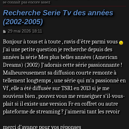
se connait pas encore assez
Recherche Serie Tv des années
(2002-2005)
M
29 mai 2026 18:11
e
Bonjour à tous et à toute , ravis d'être parmi vous
s
s
j'ai une petite question je recherche depuis des
a
années la série Mes plus belles années (American
g
e
Dreams) (2002) J'adorais cette série passionnante !
Malheureusement sa diffusion courte remonte à
tellement longtemps , une série qui m'a passionné en
Vf , elle a été diffusée sur TSR1 en 2013 si je me
souviens bien , pouvez vous me renseigner s'il-vous-
plait si il existe une version Fr en coffret ou autre
plateforme de streaming ? j'aimerai tant les revoir
merci d'avance pour vos réponses