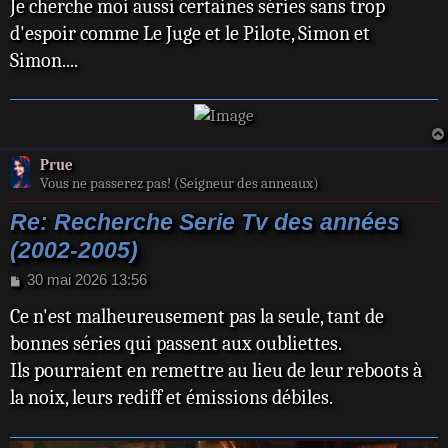
Je cherche moi aussi certaines séries sans trop
g
e
d'espoir comme Le Juge et le Pilote, Simon et
Simon....
Prue
Vous ne passerez pas! (Seigneur des anneaux)
Re: Recherche Serie Tv des années
(2002-2005)
M
30 mai 2026 13:56
e
Ce n'est malheureusement pas la seule, tant de
s
s
bonnes séries qui passent aux oubliettes.
a
Ils pourraient en remettre au lieu de leur reboots à
g
e
la noix, leurs rediff et émissions débiles.