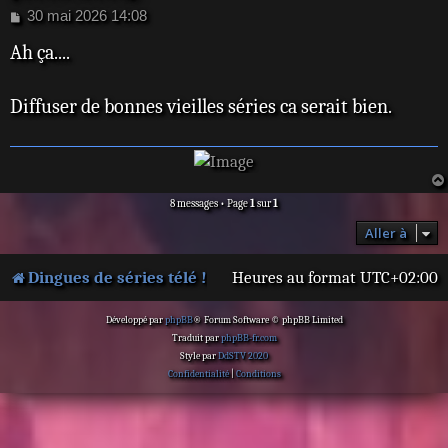
M
30 mai 2026 14:08
e
Ah ça....
s
s
a
Diffuser de bonnes vieilles séries ca serait bien.
g
e
8 messages • Page
1
sur
1
Aller à
Dingues de séries télé !
Heures au format
UTC+02:00
Développé par
phpBB
® Forum Software © phpBB Limited
Traduit par
phpBB-fr.com
Style par
DdSTV 2020
Confidentialité
|
Conditions